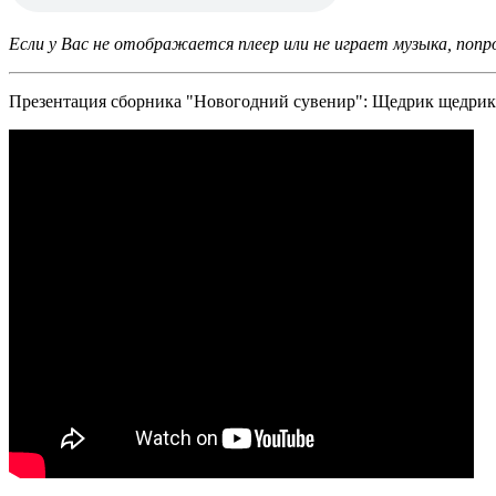
Если у Вас не отображается плеер или не играет музыка, попр
Презентация сборника "Новогодний сувенир": Щедрик щедрик