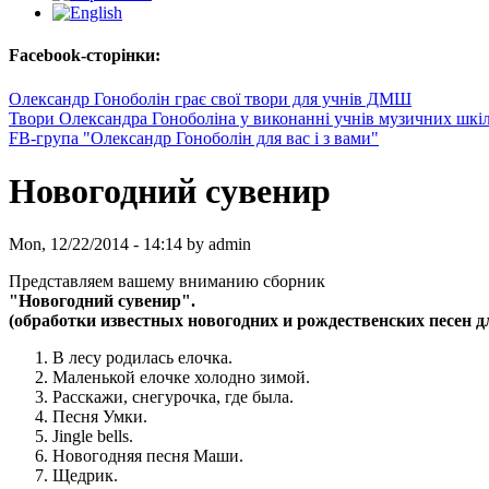
Facebook-сторінки:
Олександр Гоноболін грає свої твори для учнів ДМШ
Твори Олександра Гоноболіна у виконанні учнів музичних шкі
FB-група "Олександр Гоноболін для вас і з вами"
Новогодний сувенир
Mon, 12/22/2014 - 14:14 by admin
Представляем вашему вниманию сборник
"Новогодний сувенир".
(обработки известных новогодних и рождественских песен 
В лесу родилась елочка.
Маленькой елочке холодно зимой.
Расскажи, снегурочка, где была.
Песня Умки.
Jingle bells.
Новогодняя песня Маши.
Щедрик.