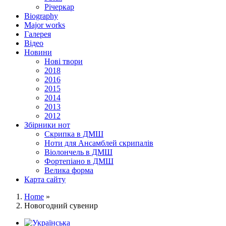
Річеркар
Biography
Major works
Галерея
Відео
Новини
Нові твори
2018
2016
2015
2014
2013
2012
Збірники нот
Скрипка в ДМШ
Ноти для Ансамблей скрипалів
Віолончель в ДМШ
Фортепіано в ДМШ
Велика форма
Карта сайту
Home
»
Новогодний сувенир