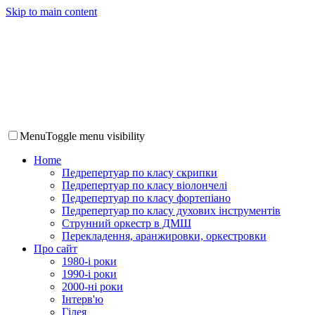
Skip to main content
Menu
Toggle menu visibility
Home
Педрепертуар по класу скрипки
Педрепертуар по класу віолончелі
Педрепертуар по класу фортепіано
Педрепертуар по класу духових інструментів
Струнний оркестр в ДМШ
Перекладення, аранжировки, оркестровки
Про сайт
1980-і роки
1990-і роки
2000-ні роки
Інтерв'ю
Гілея