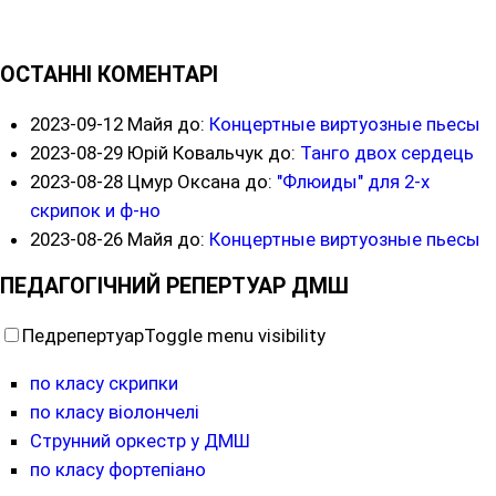
ОСТАННІ КОМЕНТАРІ
2023-09-12
Майя до:
Концертные виртуозные пьесы
2023-08-29
Юрій Ковальчук до:
Танго двох сердець
2023-08-28
Цмур Оксана до:
"Флюиды" для 2-х
скрипок и ф-но
2023-08-26
Майя до:
Концертные виртуозные пьесы
ПЕДАГОГІЧНИЙ РЕПЕРТУАР ДМШ
Педрепертуар
Toggle menu visibility
по класу скрипки
по класу віолончелі
Струнний оркестр у ДМШ
по класу фортепіано