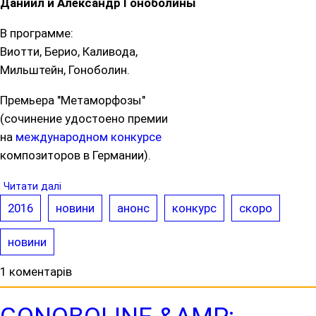
Даниил и Александр Гоноболины
В программе:
Виотти, Берио, Каливода,
Мильштейн, Гоноболин.
Премьера "Метаморфозы"
(сочинение удостоено премии
на
международном конкурсе
композиторов в Германии).
Читати далі
2016
новини
анонс
конкурс
скоро
новини
1 коментарів