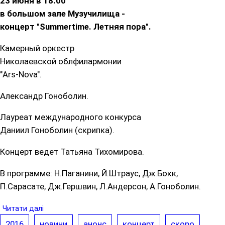
23 июня в 18.00
в большом зале Музучилища -
концерт "Summertime. Летняя пора".
Камерный оркестр
Николаевской облфилармонии
"Ars-Nova".
Александр Гоноболин.
Лауреат международного конкурса
Даниил Гоноболин (скрипка).
Концерт ведет Татьяна Тихомирова.
В программе: Н.Паганини, Й.Штраус, Дж.Бокк,
П.Сарасате, Дж.Гершвин, Л.Андерсон, А.Гоноболин.
Читати далі
2016
новини
анонс
концерт
скоро