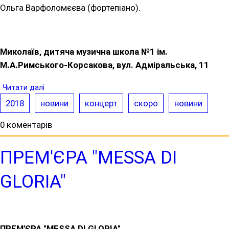
Ольга Варфоломєєва (фортепіано).
Миколаїв, дитяча музична школа №1 ім.
М.А.Римського-Корсакова, вул. Адміральська, 11
Читати далі
2018
новини
концерт
скоро
новини
0 коментарів
ПРЕМ'ЄРА "MESSA DI
GLORIA"
ПРЕМ'ЄРА "MESSA DI GLORIA"