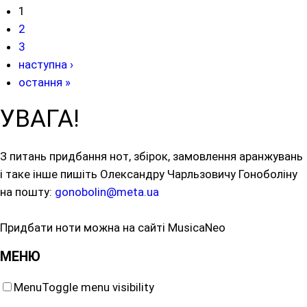
1
2
3
наступна ›
остання »
УВАГА!
З питань придбання нот, збірок, замовлення аранжувань
і таке інше пишіть Олександру Чарльзовичу Гоноболіну
на пошту:
gonobolin@meta.ua
Придбати ноти можна на сайті MusicaNeo
МЕНЮ
Menu
Toggle menu visibility