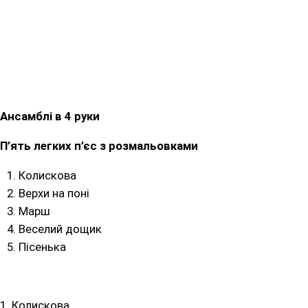
Ансамблі в 4 руки
П’ять легких п’єс з розмальовками
Колискова
Верхи на поні
Марш
Веселий дощик
Пісенька
1. Колискова