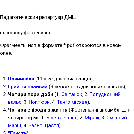
Педагогический репертуар ДМШ
по классу фортепиано
Фрагменты нот в формате *.pdf откроются в новом
окне.
Починайка
(11 п'єс для початківців),
Грай та називай
(9 легких п'єс для юних піаністів),
Чотири пори доби
(1.
Світанок
, 2.
Полудьонний
вальс
, 3.
Ноктюрн
, 4.
Танго місяця
),
Чотири епізоди з життя
(Фортепіанні ансамблі для
чотирьох рук. 1.
Біле та чорне
; 2.
Міраж
; 3.
Смішний
марш
; 4.
Вальс Щастя
)
"Грусть"
,