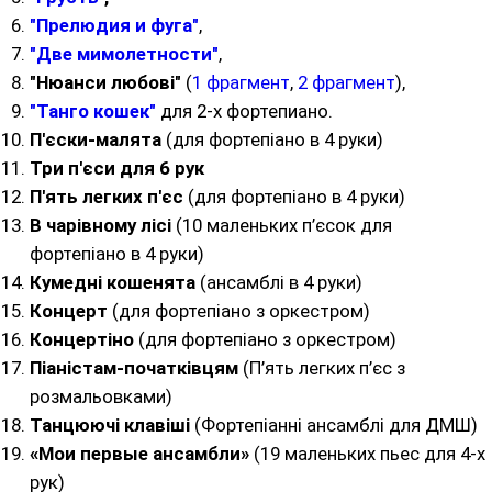
"Прелюдия и фуга"
,
"Две мимолетности"
,
"Нюанси любові"
(
1 фрагмент
,
2 фрагмент
),
"Танго кошек"
для 2-х фортепиано.
П'єски-малята
(для фортепіано в 4 руки)
Три п'єси для 6 рук
П'ять легких п'єс
(для фортепіано в 4 руки)
В чарівному лісі
(10 маленьких п’єсок для
фортепіано в 4 руки)
Кумедні кошенята
(ансамблі в 4 руки)
Концерт
(для фортепіано з оркестром)
Концертіно
(для фортепіано з оркестром)
Піаністам-початківцям
(П’ять легких п’єс з
розмальовками)
Танцюючі клавіші
(Фортепіанні ансамблі для ДМШ)
«Мои первые ансамбли»
(19 маленьких пьес для 4-х
рук)