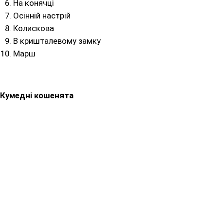
На конячці
Осінній настрій
Колискова
В кришталевому замку
Марш
Кумедні кошенята