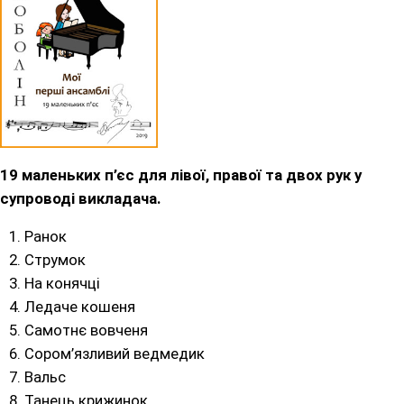
19 маленьких п’єс для лівої, правої та двох рук у
супроводі викладача.
Ранок
Струмок
На конячці
Ледаче кошеня
Самотнє вовченя
Сором’язливий ведмедик
Вальс
Танець крижинок