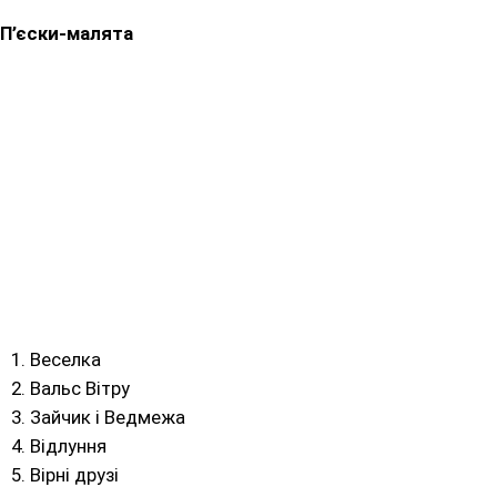
П’єски-малята
Веселка
Вальс Вітру
Зайчик і Ведмежа
Відлуння
Вірні друзі