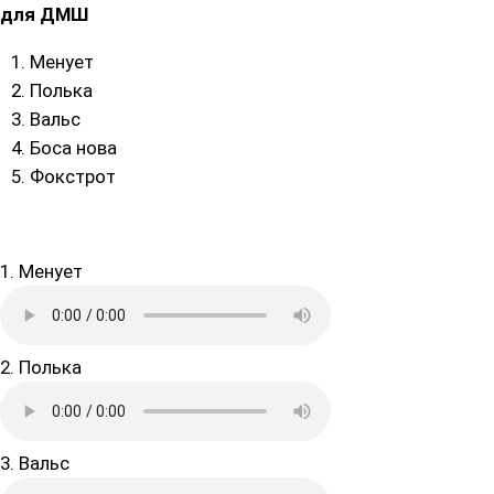
для ДМШ
Менует
Полька
Вальс
Боса нова
Фокстрот
1. Менует
2. Полька
3. Вальс