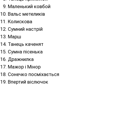
Маленький ковбой
Вальс метеликів
Колискова
Сумний настрій
Марш
Танець каченят
Сумна пісенька
Дражнилка
Мажор і Мінор
Сонечко посміхається
Впертий віслючок