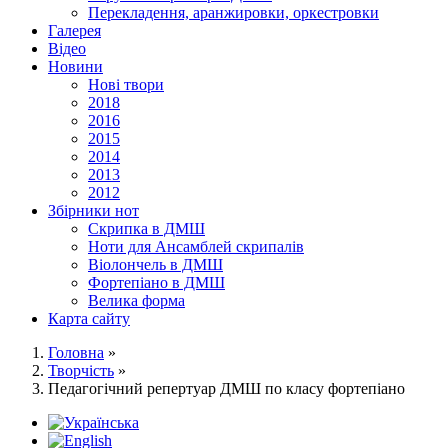
Перекладення, аранжировки, оркестровки
Галерея
Відео
Новини
Нові твори
2018
2016
2015
2014
2013
2012
Збірники нот
Скрипка в ДМШ
Ноти для Ансамблей скрипалів
Віолончель в ДМШ
Фортепіано в ДМШ
Велика форма
Карта сайту
Головна
»
Творчість
»
Педагогічний репертуар ДМШ по класу фортепіано