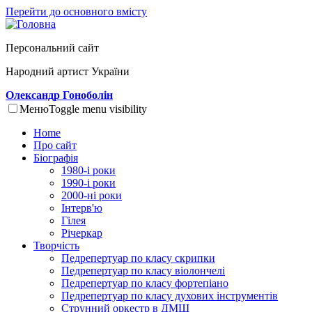
Перейти до основного вмісту
Персональний сайт
Народний артист України
Олександр Гоноболін
Меню
Toggle menu visibility
Home
Про сайт
Біографія
1980-і роки
1990-і роки
2000-ні роки
Інтерв'ю
Гілея
Річеркар
Творчість
Педрепертуар по класу скрипки
Педрепертуар по класу віолончелі
Педрепертуар по класу фортепіано
Педрепертуар по класу духових інструментів
Струнний оркестр в ДМШ