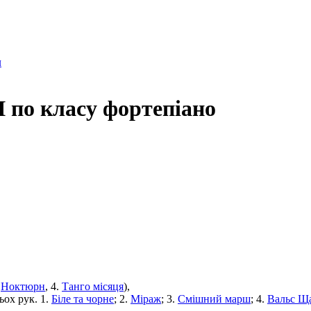
л
 по класу фортепіано
.
Ноктюрн
, 4.
Танго місяця
),
ьох рук. 1.
Біле та чорне
; 2.
Міраж
; 3.
Смішний марш
; 4.
Вальс Щ