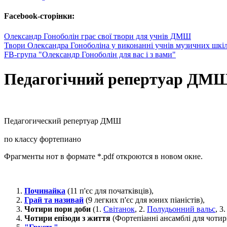
Facebook-сторінки:
Олександр Гоноболін грає свої твори для учнів ДМШ
Твори Олександра Гоноболіна у виконанні учнів музичних шкі
FB-група "Олександр Гоноболін для вас і з вами"
Педагогічний репертуар ДМШ
Педагогический репертуар ДМШ
по классу фортепиано
Фрагменты нот в формате *.pdf откроются в новом окне.
Починайка
(11 п'єс для початківців),
Грай та називай
(9 легких п'єс для юних піаністів),
Чотири пори доби
(1.
Світанок
, 2.
Полудьонний вальс
, 3
Чотири епізоди з життя
(Фортепіанні ансамблі для чотир