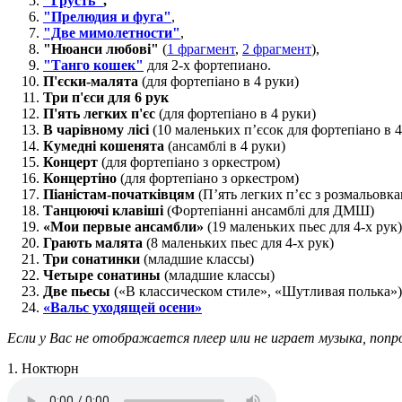
"Грусть"
,
"Прелюдия и фуга"
,
"Две мимолетности"
,
"Нюанси любові"
(
1 фрагмент
,
2 фрагмент
),
"Танго кошек"
для 2-х фортепиано.
П'єски-малята
(для фортепіано в 4 руки)
Три п'єси для 6 рук
П'ять легких п'єс
(для фортепіано в 4 руки)
В чарівному лісі
(10 маленьких п’єсок для фортепіано в 4
Кумедні кошенята
(ансамблі в 4 руки)
Концерт
(для фортепіано з оркестром)
Концертіно
(для фортепіано з оркестром)
Піаністам-початківцям
(П’ять легких п’єс з розмальовк
Танцюючі клавіші
(Фортепіанні ансамблі для ДМШ)
«Мои первые ансамбли»
(19 маленьких пьес для 4-х рук)
Грають малята
(8 маленьких пьес для 4-х рук)
Три сонатинки
(младшие классы)
Четыре сонатины
(младшие классы)
Две пьесы
(«В классическом стиле», «Шутливая полька»)
«Вальс уходящей осени»
Если у Вас не отображается плеер или не играет музыка, попр
1. Ноктюрн