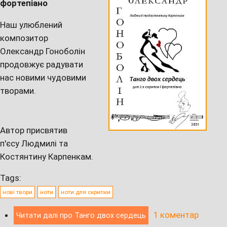
фортепіано
Наш улюблений
композитор
Олександр Гоноболін
продовжує радувати
нас новими чудовими
творами.
Автор присвятив
п'єсу Людмилі та
Костянтину Карпенкам.
Tags:
нові твори
ноти
ноти для скрипки
1 коментар
Читати далі
про Танго двох сердець