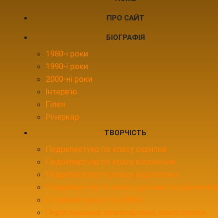
ПРО САЙТ
БІОГРАФІЯ
1980-і роки
1990-і роки
2000-ні роки
Інтерв'ю
Гілея
Річеркар
ТВОРЧІСТЬ
Педрепертуар по класу скрипки
Педрепертуар по класу віолончелі
Педрепертуар по класу фортепіано
Педрепертуар по класу духових інструментів
Струнний оркестр в ДМШ
Перекладення, аранжировки, оркестровки