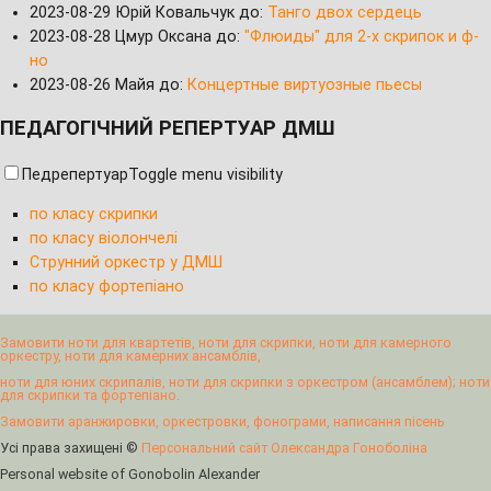
2023-08-29
Юрій Ковальчук до:
Танго двох сердець
2023-08-28
Цмур Оксана до:
"Флюиды" для 2-х скрипок и ф-
но
2023-08-26
Майя до:
Концертные виртуозные пьесы
ПЕДАГОГІЧНИЙ РЕПЕРТУАР ДМШ
Педрепертуар
Toggle menu visibility
по класу скрипки
по класу віолончелі
Струнний оркестр у ДМШ
по класу фортепіано
Замовити ноти для квартетів, ноти для скрипки, ноти для камерного
оркестру, ноти для камерних ансамблів,
ноти для юних скрипалів, ноти для скрипки з оркестром (ансамблем); ноти
для скрипки та фортепіано.
Замовити аранжировки, оркестровки, фонограми, написання пісень
Усі права захищені ©
Персональний сайт Олександра Гоноболіна
Personal website of Gonobolin Alexander