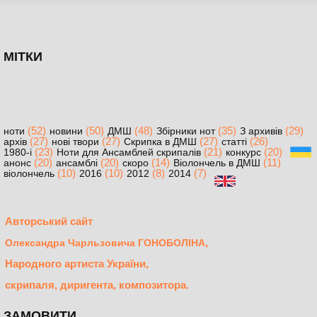
МІТКИ
(52)
(50)
(48)
(35)
(29)
ноти
новини
ДМШ
Збірники нот
З архивів
(27)
(27)
(27)
(26)
архів
нові твори
Скрипка в ДМШ
статті
(23)
(21)
(20)
1980-і
Ноти для Ансамблей скрипалів
конкурс
(20)
(20)
(14)
(11)
анонс
ансамблі
скоро
Віолончель в ДМШ
(10)
(10)
(8)
(7)
віолончель
2016
2012
2014
Авторський сайт
,
Олександра Чарльзовича ГОНОБОЛІНА
Народного артиста України,
скрипаля, диригента, композитора.
ЗАМОВИТИ