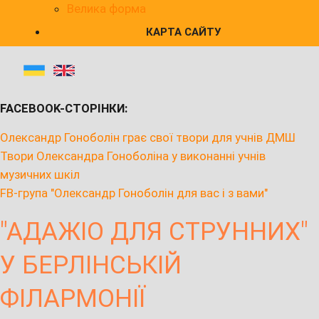
Велика форма
КАРТА САЙТУ
FACEBOOK-СТОРІНКИ:
Олександр Гоноболін грає свої твори для учнів ДМШ
Твори Олександра Гоноболіна у виконанні учнів
музичних шкіл
FB-група "Олександр Гоноболін для вас і з вами"
"АДАЖІО ДЛЯ СТРУННИХ"
У БЕРЛІНСЬКІЙ
ФІЛАРМОНІЇ