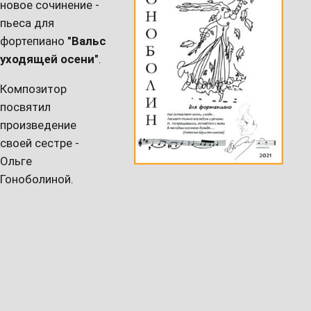
новое сочинение -
пьеса для
фортепиано
"Вальс
уходящей осени"
.
Композитор
посвятил
произведение
своей сестре -
Ольге
Гоноболиной.