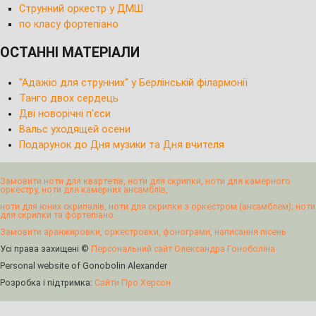
Струнний оркестр у ДМШ
по класу фортепіано
ОСТАННІ МАТЕРІАЛИ
"Адажіо для струнних" у Берлінській філармонії
Танго двох сердець
Дві новорічні п'єси
Вальс уходящей осени
Подарунок до Дня музики та Дня вчителя
Замовити ноти для квартетів, ноти для скрипки, ноти для камерного
оркестру, ноти для камерних ансамблів,
ноти для юних скрипалів, ноти для скрипки з оркестром (ансамблем); ноти
для скрипки та фортепіано.
Замовити аранжировки, оркестровки, фонограми, написання пісень
Усі права захищені ©
Персональний сайт Олександра Гоноболіна
Personal website of Gonobolin Alexander
Розробка і підтримка:
Сайти Про.Херсон