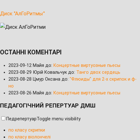
Диск "АлГоРитмы"
ОСТАННІ КОМЕНТАРІ
2023-09-12
Майя до:
Концертные виртуозные пьесы
2023-08-29
Юрій Ковальчук до:
Танго двох сердець
2023-08-28
Цмур Оксана до:
"Флюиды" для 2-х скрипок и ф-
но
2023-08-26
Майя до:
Концертные виртуозные пьесы
ПЕДАГОГІЧНИЙ РЕПЕРТУАР ДМШ
Педрепертуар
Toggle menu visibility
по класу скрипки
по класу віолончелі