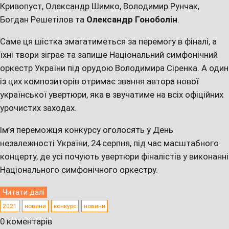
Кривопуст, Олександр Шимко, Володимир Рунчак,
Богдан Решетілов та
Олександр Гоноболін
.
Саме ця шістка змагатиметься за перемогу в фіналі, а
їхні твори зіграє та запише Національний симфонічний
оркестр України під орудою Володимира Сіренка. А один
із цих композиторів отримає звання автора нової
української увертюри, яка в звучатиме на всіх офіційних
урочистих заходах.
Ім’я переможця конкурсу оголосять у День
незалежності України, 24 серпня, під час масштабного
концерту, де усі почують увертюри фіналістів у виконанні
Національного симфонічного оркестру.
Читати далі
2021
новини
конкурс
новини
0 коментарів