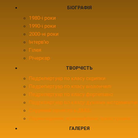
БІОГРАФІЯ
1980-і роки
1990-і роки
2000-ні роки
Інтерв'ю
Гілея
Річеркар
ТВОРЧІСТЬ
Педрепертуар по класу скрипки
Педрепертуар по класу віолончелі
Педрепертуар по класу фортепіано
Педрепертуар по класу духових інструментів
Струнний оркестр в ДМШ
Перекладення, аранжировки, оркестровки
ГАЛЕРЕЯ