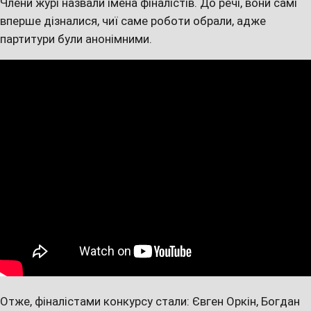
Члени журі назвали імена фіналістів. До речі, вони самі
вперше дізналися, чиї саме роботи обрали, адже
партитури були анонімними.
Отже, фіналістами конкурсу стали: Євген Оркін, Богдан