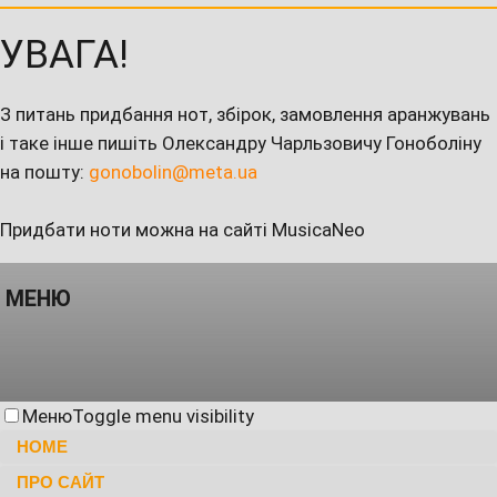
УВАГА!
З питань придбання нот, збірок, замовлення аранжувань
і таке інше пишіть Олександру Чарльзовичу Гоноболіну
на пошту:
gonobolin@meta.ua
Придбати ноти можна на сайті MusicaNeo
МЕНЮ
Меню
Toggle menu visibility
HOME
ПРО САЙТ