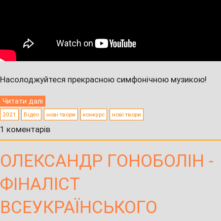
Насолоджуйтеся прекрасною симфонічною музикою!
Читати далі
2021
Відео
нові твори
конкурс
нові твори
1 коментарів
ОЛЕКСАНДР ГОНОБОЛІН -
ФІНАЛІСТ
ВСЕУКРАЇНСЬКОГО