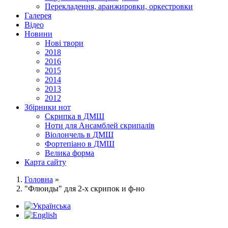
Перекладення, аранжировки, оркестровки
Галерея
Відео
Новини
Нові твори
2018
2016
2015
2014
2013
2012
Збірники нот
Скрипка в ДМШ
Ноти для Ансамблей скрипалів
Віолончель в ДМШ
Фортепіано в ДМШ
Велика форма
Карта сайту
Головна
»
"Флюиды" для 2-х скрипок и ф-но