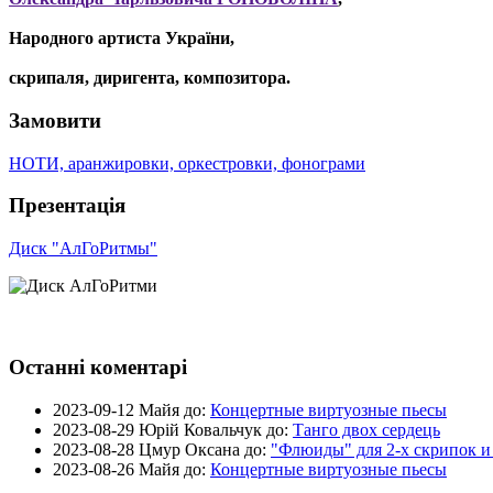
Народного артиста України,
скрипаля, диригента, композитора.
Замовити
НОТИ, аранжировки, оркестровки, фонограми
Презентація
Диск "АлГоРитмы"
Останні коментарі
2023-09-12
Майя до:
Концертные виртуозные пьесы
2023-08-29
Юрій Ковальчук до:
Танго двох сердець
2023-08-28
Цмур Оксана до:
"Флюиды" для 2-х скрипок и
2023-08-26
Майя до:
Концертные виртуозные пьесы