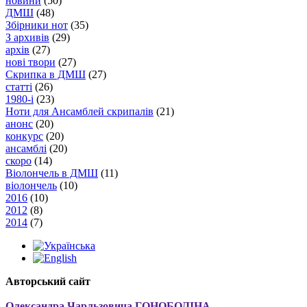
новини
(50)
ДМШ
(48)
Збірники нот
(35)
З архивів
(29)
архів
(27)
нові твори
(27)
Скрипка в ДМШ
(27)
статті
(26)
1980-і
(23)
Ноти для Ансамблей скрипалів
(21)
анонс
(20)
конкурс
(20)
ансамблі
(20)
скоро
(14)
Віолончель в ДМШ
(11)
віолончель
(10)
2016
(10)
2012
(8)
2014
(7)
Авторський сайт
Олександра Чарльзовича ГОНОБОЛІНА
,