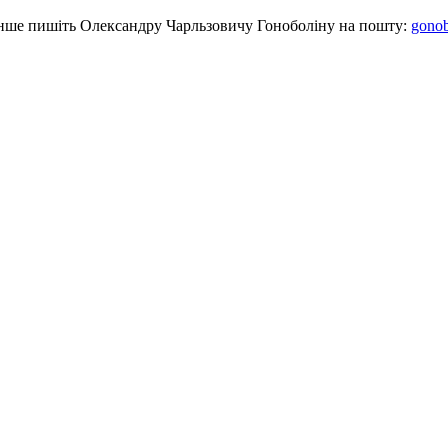
е інше пишіть Олександру Чарльзовичу Гоноболіну на пошту:
gono