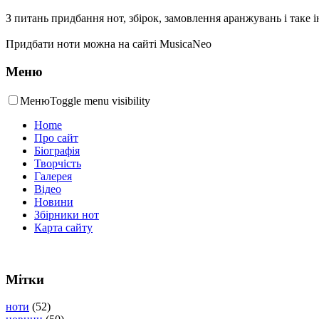
З питань придбання нот, збірок, замовлення аранжувань і так
Придбати ноти можна на сайті MusicaNeo
Меню
Меню
Toggle menu visibility
Home
Про сайт
Біографія
Творчість
Галерея
Відео
Новини
Збірники нот
Карта сайту
Мітки
ноти
(52)