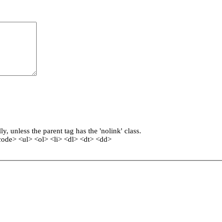
, unless the parent tag has the 'nolink' class.
ode> <ul> <ol> <li> <dl> <dt> <dd>