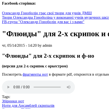
Facebook-сторінки:
Олександр Гоноболін грає свої твори для учнів ДМШ
Твори Олександра Гоноболіна у виконанні учнів музичних шкі
FB-група "Олександр Гоноболін для вас і з вами"
"Флюиды" для 2-х скрипок и 
чт, 05/14/2015 - 14:20 by admin
"Флюиды" для 2-х скрипок и ф-но
(версия для 2-х скрипок с оркестром)
Посмотреть
фрагменты нот
в формате pdf, откроются в отдельн
Tags:
Збірники нот
Ноти для Ансамблей скрипалів