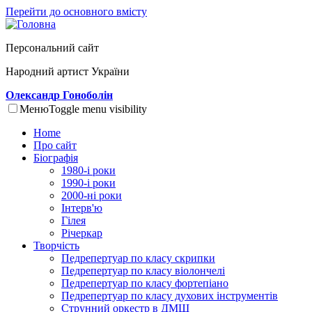
Перейти до основного вмісту
Персональний сайт
Народний артист України
Олександр Гоноболін
Меню
Toggle menu visibility
Home
Про сайт
Біографія
1980-і роки
1990-і роки
2000-ні роки
Інтерв'ю
Гілея
Річеркар
Творчість
Педрепертуар по класу скрипки
Педрепертуар по класу віолончелі
Педрепертуар по класу фортепіано
Педрепертуар по класу духових інструментів
Струнний оркестр в ДМШ