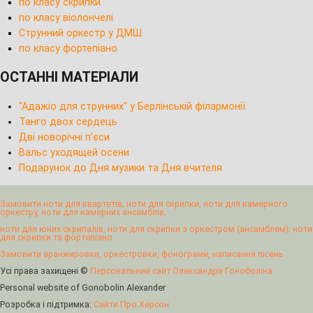
по класу скрипки
по класу віолончелі
Струнний оркестр у ДМШ
по класу фортепіано
ОСТАННІ МАТЕРІАЛИ
"Адажіо для струнних" у Берлінській філармонії
Танго двох сердець
Дві новорічні п'єси
Вальс уходящей осени
Подарунок до Дня музики та Дня вчителя
Замовити ноти для квартетів, ноти для скрипки, ноти для камерного
оркестру, ноти для камерних ансамблів,
ноти для юних скрипалів, ноти для скрипки з оркестром (ансамблем); ноти
для скрипки та фортепіано.
Замовити аранжировки, оркестровки, фонограми, написання пісень
Усі права захищені ©
Персональний сайт Олександра Гоноболіна
Personal website of Gonobolin Alexander
Розробка і підтримка:
Сайти Про.Херсон