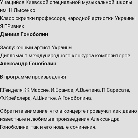
Учащийся Киевской специальной музыкальной школы
им. Н.Лысенко
Класс скрипки профессора, народной артистки Украины
Я.Г.Ривняк
Даниил Гоноболин
Заслуженный артист Украины
Дипломант международного конкурса композиторов
Александр Гоноболин
В программе произведения
Г.Генделя, Ж.Массне, И.Брамса, А.Вьетана, П.Сарасате,
Ф.Крейслера, А.Шнитке, А.Гоноболина.
Обратите внимание, что в концерте прозвучат как давно
известные и любимые произведения Александра
Гоноболина, так и его новые сочинения.