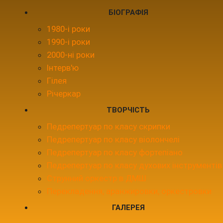
БІОГРАФІЯ
1980-і роки
1990-і роки
2000-ні роки
Інтерв'ю
Гілея
Річеркар
ТВОРЧІСТЬ
Педрепертуар по класу скрипки
Педрепертуар по класу віолончелі
Педрепертуар по класу фортепіано
Педрепертуар по класу духових інструментів
Струнний оркестр в ДМШ
Перекладення, аранжировки, оркестровки
ГАЛЕРЕЯ