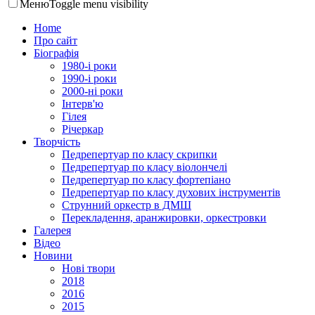
Меню
Toggle menu visibility
Home
Про сайт
Біографія
1980-і роки
1990-і роки
2000-ні роки
Інтерв'ю
Гілея
Річеркар
Творчість
Педрепертуар по класу скрипки
Педрепертуар по класу віолончелі
Педрепертуар по класу фортепіано
Педрепертуар по класу духових інструментів
Струнний оркестр в ДМШ
Перекладення, аранжировки, оркестровки
Галерея
Відео
Новини
Нові твори
2018
2016
2015