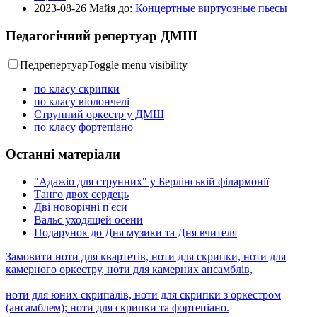
2023-08-26
Майя до:
Концертные виртуозные пьесы
Педагогічний репертуар ДМШ
Педрепертуар
Toggle menu visibility
по класу скрипки
по класу віолончелі
Струнний оркестр у ДМШ
по класу фортепіано
Останні матеріали
"Адажіо для струнних" у Берлінській філармонії
Танго двох сердець
Дві новорічні п'єси
Вальс уходящей осени
Подарунок до Дня музики та Дня вчителя
Замовити ноти для квартетів, ноти для скрипки, ноти для
камерного оркестру, ноти для камерних ансамблів,
ноти для юних скрипалів, ноти для скрипки з оркестром
(ансамблем); ноти для скрипки та фортепіано.