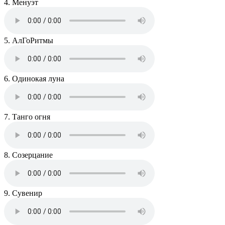
4. Менуэт
5. АлГоРитмы
6. Одинокая луна
7. Танго огня
8. Созерцание
9. Сувенир