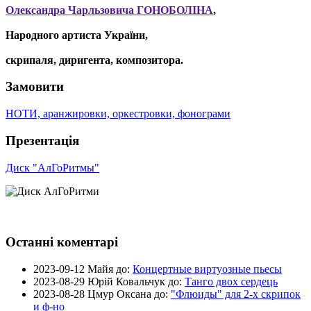
Олександра Чарльзовича ГОНОБОЛІНА
,
Народного артиста України,
скрипаля, диригента, композитора.
Замовити
НОТИ, аранжировки, оркестровки, фонограми
Презентація
Диск "АлГоРитмы"
Останні коментарі
2023-09-12
Майя до:
Концертные виртуозные пьесы
2023-08-29
Юрій Ковальчук до:
Танго двох сердець
2023-08-28
Цмур Оксана до:
"Флюиды" для 2-х скрипок
и ф-но