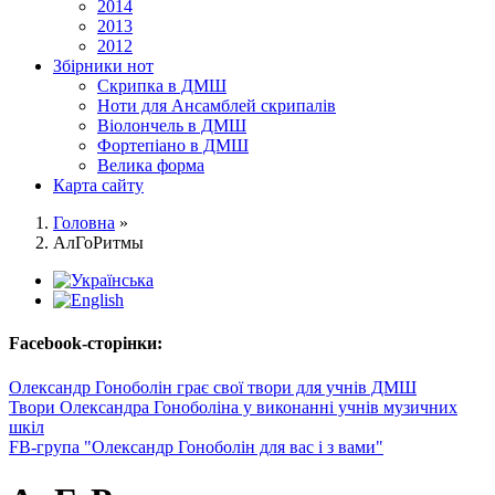
2014
2013
2012
Збірники нот
Скрипка в ДМШ
Ноти для Ансамблей скрипалів
Віолончель в ДМШ
Фортепіано в ДМШ
Велика форма
Карта сайту
Головна
»
АлГоРитмы
Facebook-сторінки:
Олександр Гоноболін грає свої твори для учнів ДМШ
Твори Олександра Гоноболіна у виконанні учнів музичних
шкіл
FB-група "Олександр Гоноболін для вас і з вами"