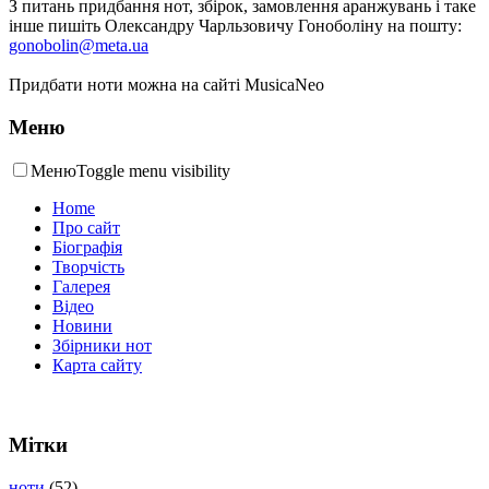
З питань придбання нот, збірок, замовлення аранжувань і таке
інше пишіть Олександру Чарльзовичу Гоноболіну на пошту:
gonobolin@meta.ua
Придбати ноти можна на сайті MusicaNeo
Меню
Меню
Toggle menu visibility
Home
Про сайт
Біографія
Творчість
Галерея
Відео
Новини
Збірники нот
Карта сайту
Мітки
ноти
(52)