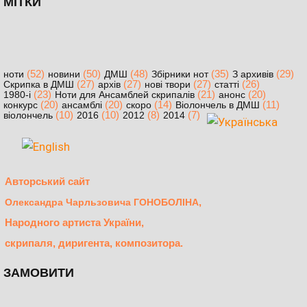
МІТКИ
(52)
(50)
(48)
(35)
(29)
ноти
новини
ДМШ
Збірники нот
З архивів
(27)
(27)
(27)
(26)
Скрипка в ДМШ
архів
нові твори
статті
(23)
(21)
(20)
1980-і
Ноти для Ансамблей скрипалів
анонс
(20)
(20)
(14)
(11)
конкурс
ансамблі
скоро
Віолончель в ДМШ
(10)
(10)
(8)
(7)
віолончель
2016
2012
2014
Авторський сайт
,
Олександра Чарльзовича ГОНОБОЛІНА
Народного артиста України,
скрипаля, диригента, композитора.
ЗАМОВИТИ