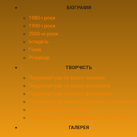
БІОГРАФІЯ
1980-і роки
1990-і роки
2000-ні роки
Інтерв'ю
Гілея
Річеркар
ТВОРЧІСТЬ
Педрепертуар по класу скрипки
Педрепертуар по класу віолончелі
Педрепертуар по класу фортепіано
Педрепертуар по класу духових інструментів
Струнний оркестр в ДМШ
Перекладення, аранжировки, оркестровки
ГАЛЕРЕЯ