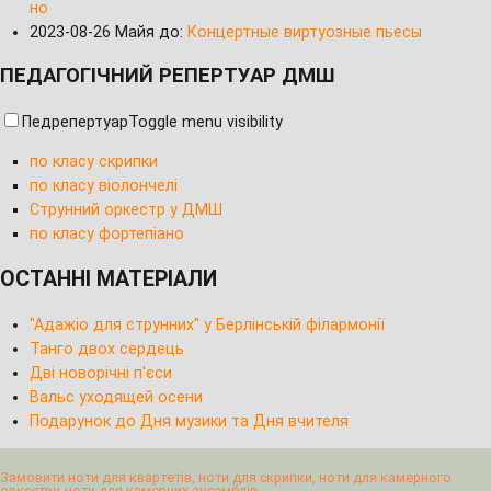
но
2023-08-26
Майя до:
Концертные виртуозные пьесы
ПЕДАГОГІЧНИЙ РЕПЕРТУАР ДМШ
Педрепертуар
Toggle menu visibility
по класу скрипки
по класу віолончелі
Струнний оркестр у ДМШ
по класу фортепіано
ОСТАННІ МАТЕРІАЛИ
"Адажіо для струнних" у Берлінській філармонії
Танго двох сердець
Дві новорічні п'єси
Вальс уходящей осени
Подарунок до Дня музики та Дня вчителя
Замовити ноти для квартетів, ноти для скрипки, ноти для камерного
оркестру, ноти для камерних ансамблів,