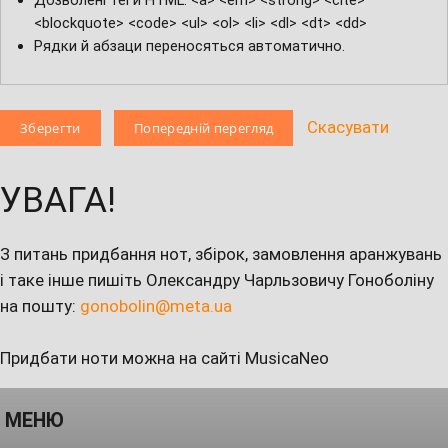
<blockquote> <code> <ul> <ol> <li> <dl> <dt> <dd>
Рядки й абзаци переносяться автоматично.
Скасувати
УВАГА!
З питань придбання нот, збірок, замовлення аранжувань
і таке інше пишіть Олександру Чарльзовичу Гоноболіну
на пошту:
gonobolin@meta.ua
Придбати ноти можна на сайті MusicaNeo
МЕНЮ