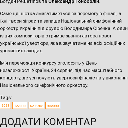
Богдан Решетілов та
Олександр Гоноболін
.
Саме ця шістка змагатиметься за перемогу в фіналі, а
їхні твори зіграє та запише Національний симфонічний
оркестр України під орудою Володимира Сіренка. А один
із цих композиторів отримає звання автора нової
української увертюри, яка в звучатиме на всіх офіційних
урочистих заходах.
Ім’я переможця конкурсу оголосять у День
незалежності України, 24 серпня, під час масштабного
концерту, де усі почують увертюри фіналістів у виконанні
Національного симфонічного оркестру.
Tags:
2021
новини
конкурс
новини
ДОДАТИ КОМЕНТАР