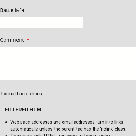
Ваше ім'я
Comment
*
Formatting options
FILTERED HTML
Web page addresses and email addresses turn into links
automatically, unless the parent tag has the 'nolink' class.
Дозволені теґи HTML: <a> <em> <strong> <cite>