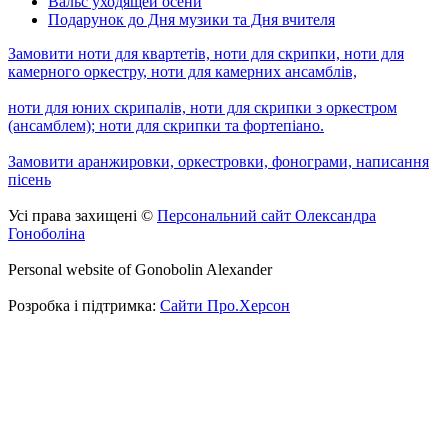
Вальс уходящей осени
Подарунок до Дня музики та Дня вчителя
Замовити ноти для квартетів, ноти для скрипки, ноти для
камерного оркестру, ноти для камерних ансамблів,
ноти для юних скрипалів, ноти для скрипки з оркестром
(ансамблем); ноти для скрипки та фортепіано.
Замовити аранжировки, оркестровки, фонограми, написання
пісень
Усі права захищені ©
Персональний сайт Олександра
Гоноболіна
Personal website of Gonobolin Alexander
Розробка і підтримка:
Сайти Про.Херсон