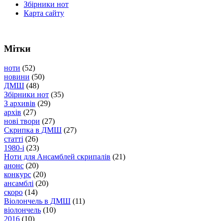
Збірники нот
Карта сайту
Мітки
ноти
(52)
новини
(50)
ДМШ
(48)
Збірники нот
(35)
З архивів
(29)
архів
(27)
нові твори
(27)
Скрипка в ДМШ
(27)
статті
(26)
1980-і
(23)
Ноти для Ансамблей скрипалів
(21)
анонс
(20)
конкурс
(20)
ансамблі
(20)
скоро
(14)
Віолончель в ДМШ
(11)
віолончель
(10)
2016
(10)