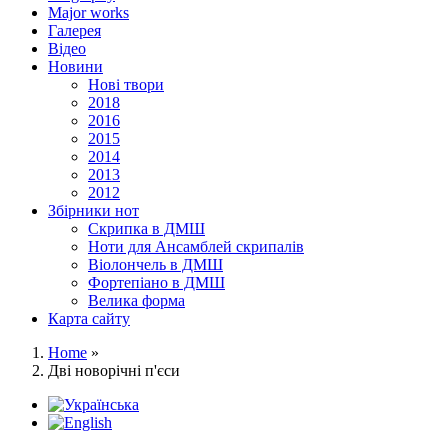
Major works
Галерея
Відео
Новини
Нові твори
2018
2016
2015
2014
2013
2012
Збірники нот
Скрипка в ДМШ
Ноти для Ансамблей скрипалів
Віолончель в ДМШ
Фортепіано в ДМШ
Велика форма
Карта сайту
Home
»
Дві новорічні п'єси