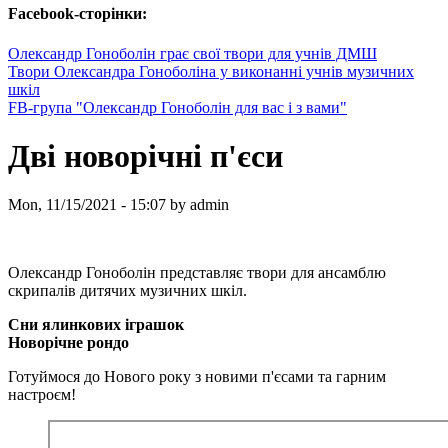
Facebook-сторінки:
Олександр Гоноболін грає свої твори для учнів ДМШ
Твори Олександра Гоноболіна у виконанні учнів музичних
шкіл
FB-група "Олександр Гоноболін для вас і з вами"
Дві новорічні п'єси
Mon, 11/15/2021 - 15:07 by admin
Олександр Гоноболін представляє твори для ансамблю
скрипалів дитячих музичних шкіл.
Сни ялинкових іграшок
Новорічне рондо
Готуймося до Нового року з новими п'єсами та гарним
настроєм!