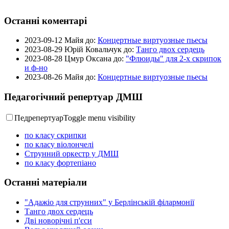
Останні коментарі
2023-09-12
Майя до:
Концертные виртуозные пьесы
2023-08-29
Юрій Ковальчук до:
Танго двох сердець
2023-08-28
Цмур Оксана до:
"Флюиды" для 2-х скрипок
и ф-но
2023-08-26
Майя до:
Концертные виртуозные пьесы
Педагогічний репертуар ДМШ
Педрепертуар
Toggle menu visibility
по класу скрипки
по класу віолончелі
Струнний оркестр у ДМШ
по класу фортепіано
Останні матеріали
"Адажіо для струнних" у Берлінській філармонії
Танго двох сердець
Дві новорічні п'єси