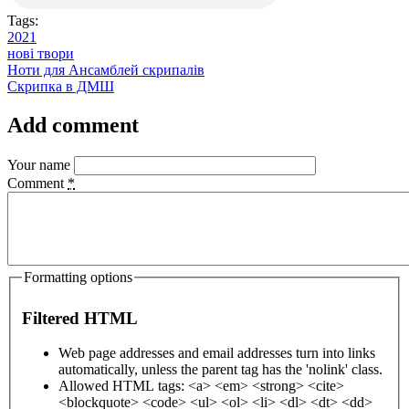
Tags:
2021
нові твори
Ноти для Ансамблей скрипалів
Скрипка в ДМШ
Add comment
Your name
Comment
*
Formatting options
Filtered HTML
Web page addresses and email addresses turn into links
automatically, unless the parent tag has the 'nolink' class.
Allowed HTML tags: <a> <em> <strong> <cite>
<blockquote> <code> <ul> <ol> <li> <dl> <dt> <dd>