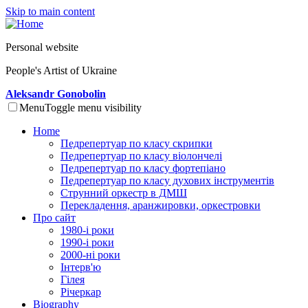
Skip to main content
Personal website
People's Artist of Ukraine
Aleksandr Gonobolin
Menu
Toggle menu visibility
Home
Педрепертуар по класу скрипки
Педрепертуар по класу віолончелі
Педрепертуар по класу фортепіано
Педрепертуар по класу духових інструментів
Струнний оркестр в ДМШ
Перекладення, аранжировки, оркестровки
Про сайт
1980-і роки
1990-і роки
2000-ні роки
Інтерв'ю
Гілея
Річеркар
Biography