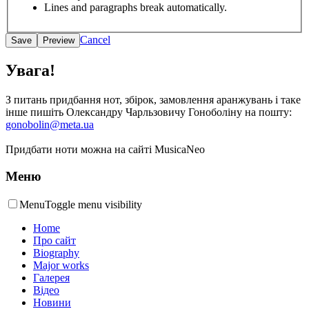
Lines and paragraphs break automatically.
Cancel
Увага!
З питань придбання нот, збірок, замовлення аранжувань і таке
інше пишіть Олександру Чарльзовичу Гоноболіну на пошту:
gonobolin@meta.ua
Придбати ноти можна на сайті MusicaNeo
Меню
Menu
Toggle menu visibility
Home
Про сайт
Biography
Major works
Галерея
Відео
Новини