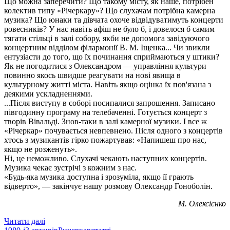
Що можна заперечити? Що такому місту, як наше, потрібен
колектив типу «Річеркару»? Що слухачам потрібна камерна
музика? Що юнаки та дівчата охоче відвідуватимуть концерти
ровесників? У нас навіть афіш не було б, і довелося б самим
тягати стільці в залі собору, якби не допомога завідуючого
концертним відділом філармонії В. М. Іщенка... Чи звикли
ентузіасти до того, що їх починання сприймаються у штики?
Як не погодитися з Олександром — управління культури
повинно якось швидше реагувати на нові явища в
культурному житті міста. Навіть якщо оцінка їх пов'язана з
деякими ускладненнями.
...Після виступу в соборі посипалися запрошення. Записано
півгодинну програму на телебаченні. Готується концерт з
творів Вівальді. Знов-таки в залі камерної музики. І все ж
«Річеркар» почувається невпевнено. Після одного з концертів
хтось з музикантів гірко пожартував: «Напишеш про нас,
якщо не розженуть».
Ні, це неможливо. Слухачі чекають наступних концертів.
Музика чекає зустрічі з кожним з нас.
«Будь-яка музика доступна і зрозуміла, якщо її грають
відверто», — закінчує нашу розмову Олександр Гоноболін.
М. Олексієнко
Читати далі