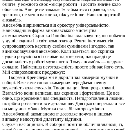
бачите, у кожного своє «місце роботи» і досить значне коло
обов'язків. Але це не заважає їм займатися справою, яка,
зрештою, не менш важлива, ніж усе інше. Наш концертний
ансамбль.
Ансамбль відрізняється від оркестру універсальністю.
Найскладніша форма виконавського мистецтва —
акомпанемент. Скрипка Гоноболіна змальовує те, що побачив
у душі людини і в світі композитор. Решта інструментів
супроводжують картину своїми сумнівами і згодою, так
виникає звучання ансамблю. Коли здається, що скрипка
чудово розуміється із своїми партнерами, насправді це
досконалість у роботі музикантів. Тому ансамбль — це дуже
складно. Найменша неузгодженість просто вбиває його суть.
Мій співрозмовник продовжує:
— Творами Крейслера ми відкрили зал камерної музики в
соборі. Вже саме слово «камерна» передбачає певну
звуженість кола слухачів. Твори на це і були розраховані.
Взагалі-то вони написані для скрипки і фортепіано. Це все
одно, що креслення для спеціаліста. Непідготовленій людині
потрібно роз'яснити все детальніше. Для цього переклали все
на мову ансамблю. Музика стала більш зрозумілою.
Ансамблевий акомпанемент дозволяє почути в іншому
випадку недоступні дилетанту відтінки.
Слухачі нас оцінили. В соборі я помітив обличчя знайомі, ті,
котрі бачив на попередньому концерті — в художньому музеї.