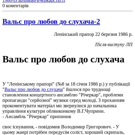
1980-і
З архивів
Ричеркар
статті
0 коментарів
Вальс про любов до слухача-2
Ленінський прапор 22 березня 1986 р.
Після виступу ЛП
Вальс про любов до слухача
У "Ленінському прапорі" (№8 за 18 січня 1986 р.) у публікації
"
Вальс про любов до слухача
" йшлося про труднощі
становлення концертного ансамблю "Річеркар", проблеми
пропаганди "серйозної" музики серед молоді. З проханням
прокоментувати матеріал ми звернулися до начальника
управління культури облвиконкому В.Г.Чуприни.
- Ансамбль "Річеркар" припинив
своє існування, - повідомив Володимир Григорович. - У
цьому жанрі потрібен передусім соліст, хороший скрипаль,