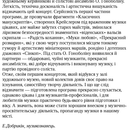
художньому керівникові й солістові ансамблю О. Гоноболіну.
Легкість, технічна досконалість і артистична вишуканість
відзначають цей концерт. Серйозність першої частини
програми, де прозвучали фрагменти «Класичних
манускриптів», створених Крейслером під враженням музики
цікавих, але майже забутих старих майстрів, змінилася
ліризмом безпосередності знаменитих «віденських» вальсів
скрипаля — «Радість кохання», «Муки любові», «Прекрасний
розмарин», які у свою чергу поступилися місцем тонкому
гумору й артистизму мініатюрних маршів, рондіно і дотепних
дзажових «Сінкоп». Під стать О. Гоноболіну виявилися й
партнери — обдаровані, чуйні музиканти, прекрасні
ансамблісти, які добре відчувають і виконувану музику, і
партію провідного соліста.
Отже, своїм першим концертом, який відбувся у залі
художнього музею, новий колектив довів своє право на
існування, самостійну творчу діяльність. І що ще слід
відзначити — підготовлена програма прекрасно слухається,
однаково цікава і для музикантів-професіоналів, і для
любителів музики практично будь-якого рівня підготовки і
віку. А значить, вона може стати хорошим внеском у музично-
просвітительську діяльність, пропаганду музики в нашому
місті.
Е.Добрикін, музикознавець.