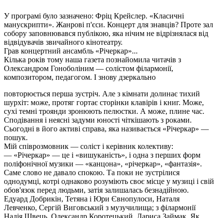
У програмі було зазначено: Фріц Крейслер. «Класичні
манускрипти». Жанрові п'єси. Концерт для знавців? Проте зал
собору заповнювався публікою, яка нічим не відрізнялася від
відвідувачів звичайного кінотеатру.
Грав концертний ансамбль «Річеркар»...
Кілька років тому наша газета познайомила читачів з
Олександром Гоноболіним — солістом філармонії,
композитором, педагогом. І знову дзеркально
повторюється перша зустріч. Але з кімнати долинає тихий
шурхіт: може, протяг гортає сторінки клавірів і книг. Може,
сухі темні троянди зронюють пелюстки. А може, плине час.
Сподівання і неясні задуми юності чіткішають з роками.
Сьогодні в його активі справа, яка називається «Річеркар» —
пошук.
Мій співрозмовник — соліст і керівник колективу:
— «Річеркар» — це і «вишуканість», і одна з перших форм
поліфонічної музики — «канцона», «річеркар», «фантазія».
Саме слово не давало спокою. Та поки не зустрілися
однодумці, котрі однаково розуміють своє місце у музиці і свій
обов'язок перед людьми, затія залишалась безнадійною.
Едуард Добрикін, Тетяна і Юри Євнопулоси, Наталя
Левченко, Сергій Виговський з музучилища; з філармонії
Надія Швець, Олександр Коротецький, Лариса Займак. Як