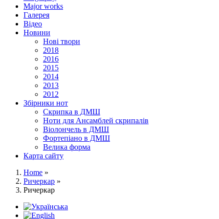
Major works
Галерея
Відео
Новини
Нові твори
2018
2016
2015
2014
2013
2012
Збірники нот
Скрипка в ДМШ
Ноти для Ансамблей скрипалів
Віолончель в ДМШ
Фортепіано в ДМШ
Велика форма
Карта сайту
Home
»
Ричеркар
»
Ричеркар