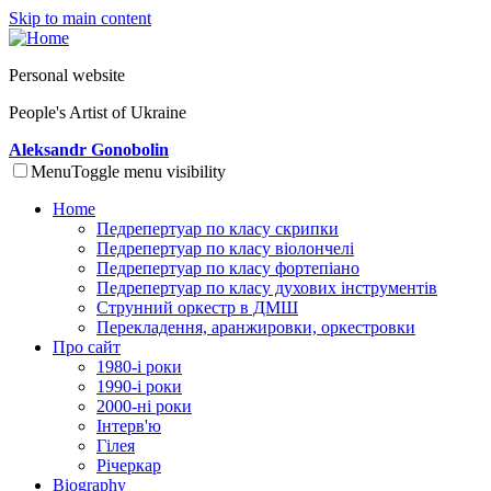
Skip to main content
Personal website
People's Artist of Ukraine
Aleksandr Gonobolin
Menu
Toggle menu visibility
Home
Педрепертуар по класу скрипки
Педрепертуар по класу віолончелі
Педрепертуар по класу фортепіано
Педрепертуар по класу духових інструментів
Струнний оркестр в ДМШ
Перекладення, аранжировки, оркестровки
Про сайт
1980-і роки
1990-і роки
2000-ні роки
Інтерв'ю
Гілея
Річеркар
Biography