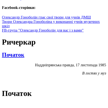
Facebook-сторінки:
Олександр Гоноболін грає свої твори для учнів ДМШ
Твори Олександра Гоноболіна у виконанні учнів музичних
шкіл
FB-група "Олександр Гоноболін для вас і з вами"
Ричеркар
Початок
Наддніпрянська правда, 17 листопада 1985
В гостях у муз
Початок