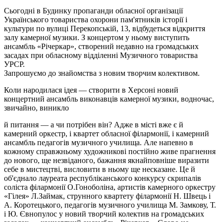
Сьогодні в Будинку пропаганди обласної організації
Українського товариства охорони пам'ятників історії і
культури по вулиці Перекопській, 13, відбудеться відкриття
залу камерної музики. З концертом у ньому виступить
ансамбль «Річеркар», створений недавно на громадських
засадах при обласному відділенні Музичного товариства
УРСР.
Запрошуємо до знайомства з новим творчим колективом.
Коли народилася ідея — створити в Херсоні новий
концертний ансамбль виконавців камерної музики, водночас,
звичайно, виникло
й питання — а чи потрібен він? Адже в місті вже є й
камерний оркестр, і квартет обласної філармонії, і камерний
ансамбль педагогів музичного училища. Але напевно в
кожному справжньому художникові постійно живе прагнення
до нового, ще незвіданого, бажання якнайповніше виразити
себе в мистецтві, висловити в ньому ще несказане. Це й
об'єднало лауреата республіканського конкурсу скрипалів
соліста філармонії О.Гоноболіна, артистів камерного оркестру
«Гілея» Л.Займак, струнного квартету філармонії Н. Швець і
А. Коротецького, педагогів музичного училища М. Замкову, Т.
і Ю. Євнопулос у новий творчий колектив на громадських