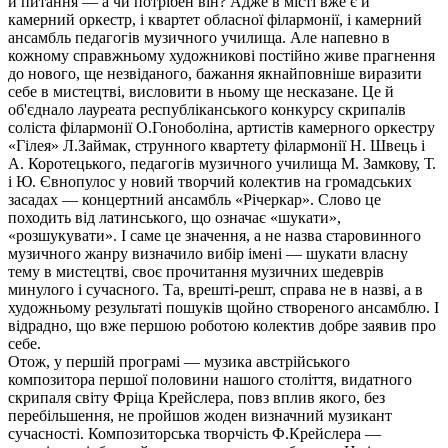
й питання — а чи потрібен він? Адже в місті вже є й
камерний оркестр, і квартет обласної філармонії, і камерний
ансамбль педагогів музичного училища. Але напевно в
кожному справжньому художникові постійно живе прагнення
до нового, ще незвіданого, бажання якнайповніше виразити
себе в мистецтві, висловити в ньому ще несказане. Це й
об'єднало лауреата республіканського конкурсу скрипалів
соліста філармонії О.Гоноболіна, артистів камерного оркестру
«Гілея» Л.Займак, струнного квартету філармонії Н. Швець і
А. Коротецького, педагогів музичного училища М. Замкову, Т.
і Ю. Євнопулос у новий творчий колектив на громадських
засадах — концертний ансамбль «Річеркар». Слово це
походить від латинського, що означає «шукати»,
«розшукувати». І саме це значення, а не назва старовинного
музичного жанру визначило вибір імені — шукати власну
тему в мистецтві, своє прочитання музичних шедеврів
минулого і сучасного. Та, врешті-решт, справа не в назві, а в
художньому результаті пошуків щойно створеного ансамблю. І
відрадно, що вже першою роботою колектив добре заявив про
себе.
Отож, у першій програмі — музика австрійського
композитора першої половини нашого століття, видатного
скрипаля світу Фріца Крейслера, повз вплив якого, без
перебільшення, не пройшов жоден визначний музикант
сучасності. Композиторська творчість Ф.Крейслера —