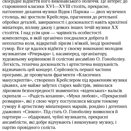
своєрідне відбиття його виконавського обличчя. Це інтерес до
старовинної класики XVI—XVIII століть, прекрасне,
натхненне дихання музики Відня і Парижа — двох музичних
столиць, які зростили Крейслера, прагнення до ретельної
обробки деталей, завершеності і досконалості навіть крихітної
мініатюри, впливу джазу і деяких інших течій музики XX
століття. І над усім цим — чарівність особистості
композитора, в якій органічно поєдналися доброта й
непохитна воля, відкритий ліризм і м'який, іноді іронічний
гумор. Все це вдалося відбити у своєму виконанні молодим
музикантам «Річеркара» і, насамперед, організатору,
художньому керівникові й солістові ансамблю О. Гоноболіну.
Легкість, технічна досконалість і артистична вишуканість
відзначають цей концерт. Серйозність першої частини
програми, де прозвучали фрагменти «Класичних
манускриптів», створених Крейслером під враженням музики
цікавих, але майже забутих старих майстрів, змінилася
ліризмом безпосередності знаменитих «віденських» вальсів
скрипаля — «Радість кохання», «Муки любові», «Прекрасний
розмарин», які у свою чергу поступилися місцем тонкому
гумору й артистизму мініатюрних маршів, рондіно і дотепних
дзажових «Сінкоп». Під стать О. Гоноболіну виявилися й
партнери — обдаровані, чуйні музиканти, прекрасні
ансамблісти, які добре відчувають і виконувану музику, і
партію провідного соліста.