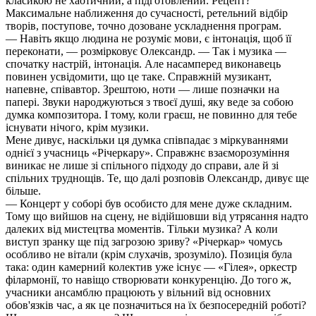
класикою не хаотичний, а підготовлений. Рецепт?
Максимальне наближення до сучасності, ретельний відбір
творів, поступове, точно дозоване ускладнення програм.
— Навіть якщо людина не розуміє мови, є інтонація, щоб її
переконати, — розмірковує Олександр. — Так і музика —
спочатку настрій, інтонація. Але насамперед виконавець
повинен усвідомити, що це таке. Справжній музикант,
напевне, співавтор. Зрештою, ноти — лише позначки на
папері. Звуки народжуються з твоєї душі, яку веде за собою
думка композитора. І тому, коли граєш, не повинно для тебе
існувати нічого, крім музики.
Мене дивує, наскільки ця думка співпадає з міркуваннями
однієї з учасниць «Річеркару». Справжнє взаєморозуміння
виникає не лише зі спільного підходу до справи, але й зі
спільних труднощів. Те, що далі розповів Олександр, дивує ще
більше.
— Концерт у соборі був особисто для мене дуже складним.
Тому що вийшов на сцену, не відійшовши від утрясання надто
далеких від мистецтва моментів. Тільки музика? А коли
виступ зранку ще під загрозою зриву? «Річеркар» чомусь
особливо не вітали (крім слухачів, зрозуміло). Позиція була
така: один камерний колектив уже існує — «Гілея», оркестр
філармонії, то навіщо створювати конкуренцію. До того ж,
учасники ансамблю працюють у вільний від основних
обов'язків час, а як це позначиться на їх безпосередній роботі?