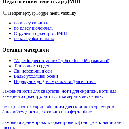
Педагогічний репертуар ДМШ
Педрепертуар
Toggle menu visibility
по класу скрипки
по класу віолончелі
Струнний оркестр у ДМШ
по класу фортепіано
Останні матеріали
"Адажіо для струнних" у Берлінській філармонії
Танго двох сердець
Дві новорічні п'єси
Вальс уходящей осени
Подарунок до Дня музики та Дня вчителя
Замовити ноти для квартетів, ноти для скрипки, ноти для
камерного оркестру, ноти для камерних ансамблів,
ноти для юних скрипалів, ноти для скрипки з оркестром
(ансамблем); ноти для скрипки та фортепіано.
Замовити аранжировки, оркестровки, фонограми, написання
пісень