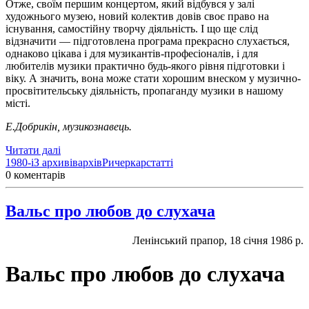
Отже, своїм першим концертом, який відбувся у залі
художнього музею, новий колектив довів своє право на
існування, самостійну творчу діяльність. І що ще слід
відзначити — підготовлена програма прекрасно слухається,
однаково цікава і для музикантів-професіоналів, і для
любителів музики практично будь-якого рівня підготовки і
віку. А значить, вона може стати хорошим внеском у музично-
просвітительську діяльність, пропаганду музики в нашому
місті.
Е.Добрикін, музикознавець.
Читати далі
1980-і
З архивів
архів
Ричеркар
статті
0 коментарів
Вальс про любов до слухача
Ленінський прапор, 18 січня 1986 р.
Вальс про любов до слухача