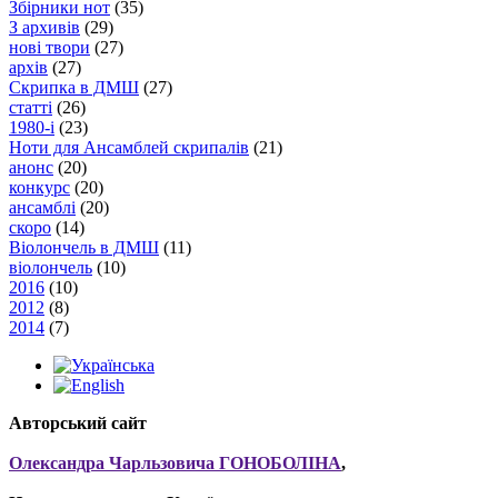
Збірники нот
(35)
З архивів
(29)
нові твори
(27)
архів
(27)
Скрипка в ДМШ
(27)
статті
(26)
1980-і
(23)
Ноти для Ансамблей скрипалів
(21)
анонс
(20)
конкурс
(20)
ансамблі
(20)
скоро
(14)
Віолончель в ДМШ
(11)
віолончель
(10)
2016
(10)
2012
(8)
2014
(7)
Авторський сайт
Олександра Чарльзовича ГОНОБОЛІНА
,