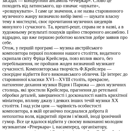
засадах — концертний ансамбль «Річеркар». Слово це
походить від латинського, що означає «шукати»,
«розшукувати». І саме це значення, а не назва старовинного
музичного жанру визначило вибір імені — шукати власну
тему в мистецтві, своє прочитання музичних шедеврів
минулого і сучасного. Та, врешті-решт, справа не в назві, а в
художньому результаті пошуків щойно створеного ансамблю. І
відрадно, що вже першою роботою колектив добре заявив про
себе.
Отож, у першій програмі — музика австрійського
композитора першої половини нашого століття, видатного
скрипаля світу Фріца Крейслера, повз вплив якого, без
перебільшення, не пройшов жоден визначний музикант
сучасності. Композиторська творчість Ф.Крейслера —
своєрідне відбиття його виконавського обличчя. Це інтерес до
старовинної класики XVI—XVIII століть, прекрасне,
натхненне дихання музики Відня і Парижа — двох музичних
столиць, які зростили Крейслера, прагнення до ретельної
обробки деталей, завершеності і досконалості навіть крихітної
мініатюри, впливу джазу і деяких інших течій музики XX
століття. І над усім цим — чарівність особистості
композитора, в якій органічно поєдналися доброта й
непохитна воля, відкритий ліризм і м'який, іноді іронічний
гумор. Все це вдалося відбити у своєму виконанні молодим
музикантам «Річеркара» і, насамперед, організатору,