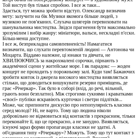
Той виступ був тільки спробою. І все ж таки...
Здається, тут можна зробити відступ. Олександр визначив
мету: залучити на бік Музики якомога більше людей, з
музикою не пов'язаних. Слухача шлягерів перевиховати на
шанувальника мистецтва. Звідси прагнення бути максимально
зрозумілим і вибір жанру: мініатюри, вальси, нескладні п'єски.
Більш-менш доступне.
І все ж, безприкладна самовпевненість! Намагатися
визначити, що слухати перевтомленій людині — Антонова чи
Моцарта. Віддамо належне, ці юнаки та дівчата, не
ХВИЛЮЮЧИСЬ за накрохмалені сорочки, пірнають з
академічної сцени у житейське море. І як парадокс — жоден
концерт не проходить у порожньому залі. Куди там! Бажаючих
зробити ковток із джерела високого мистецтва виявляється
стільки, що доводиться вишукувати резерви приміщень, де
грає «Річеркар». Так було в соборі (вхід, до речі, вільний,
грають вони безплатно). Між строгими сукнями і краватками
«своєї» публіки яскравіють курточки і светри підлітків...
Може, час припинити дискусію про непопулярність класики
серед молоді? Ні, не варто. Тому що людина ніколи
добровільно не відмовиться від контактів з прекрасним, тільки
переконайте її, що це прекрасно, а не занудно. Виявляється,
існуючі зараз форми пропаганди класики не здатні. А
об'єднання типу «Річеркару»? Можуть. Тому що тут контакт з