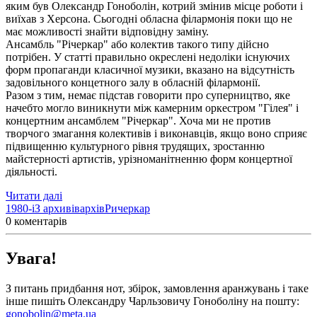
яким був Олександр Гоноболін, котрий змінив місце роботи і
виїхав з Херсона. Сьогодні обласна філармонія поки що не
має можливості знайти відповідну заміну.
Ансамбль "Річеркар" або колектив такого типу дійсно
потрібен. У статті правильно окреслені недоліки існуючих
форм пропаганди класичної музики, вказано на відсутність
задовільного концетного залу в обласній філармонії.
Разом з тим, немає підстав говорити про суперництво, яке
начебто могло виникнути між камерним оркестром "Гілея" і
концертним ансамблем "Річеркар". Хоча ми не против
творчого змагання колективів і виконавців, якщо воно сприяє
підвищенню культурного рівня трудящих, зростанню
майстерності артистів, урізноманітненню форм концертної
діяльності.
Читати далі
1980-і
З архивів
архів
Ричеркар
0 коментарів
Увага!
З питань придбання нот, збірок, замовлення аранжувань і таке
інше пишіть Олександру Чарльзовичу Гоноболіну на пошту:
gonobolin@meta.ua