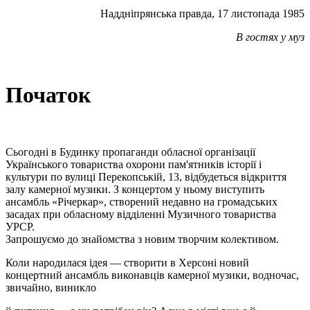
Наддніпрянська правда, 17 листопада 1985
В гостях у муз
Початок
Сьогодні в Будинку пропаганди обласної організації
Українського товариства охорони пам'ятників історії і
культури по вулиці Перекопській, 13, відбудеться відкриття
залу камерної музики. З концертом у ньому виступить
ансамбль «Річеркар», створений недавно на громадських
засадах при обласному відділенні Музичного товариства
УРСР.
Запрошуємо до знайомства з новим творчим колективом.
Коли народилася ідея — створити в Херсоні новий
концертний ансамбль виконавців камерної музики, водночас,
звичайно, виникло