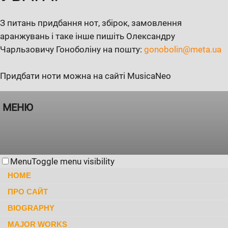
З питань придбання нот, збірок, замовлення
аранжувань і таке інше пишіть Олександру
Чарльзовичу Гоноболіну на пошту:
gonobolin@meta.ua
Придбати ноти можна на сайті MusicaNeo
МЕНЮ
Menu
Toggle menu visibility
HOME
ПРО САЙТ
BIOGRAPHY
MAJOR WORKS