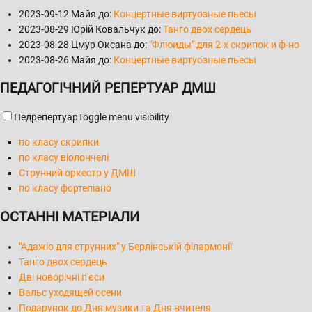
2023-09-12
Майя до:
Концертные виртуозные пьесы
2023-08-29
Юрій Ковальчук до:
Танго двох сердець
2023-08-28
Цмур Оксана до:
"Флюиды" для 2-х скрипок и ф-но
2023-08-26
Майя до:
Концертные виртуозные пьесы
ПЕДАГОГІЧНИЙ РЕПЕРТУАР ДМШ
Педрепертуар
Toggle menu visibility
по класу скрипки
по класу віолончелі
Струнний оркестр у ДМШ
по класу фортепіано
ОСТАННІ МАТЕРІАЛИ
"Адажіо для струнних" у Берлінській філармонії
Танго двох сердець
Дві новорічні п'єси
Вальс уходящей осени
Подарунок до Дня музики та Дня вчителя