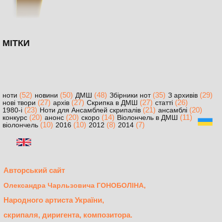
МІТКИ
(52)
(50)
(48)
(35)
(29)
ноти
новини
ДМШ
Збірники нот
З архивів
(27)
(27)
(27)
(26)
нові твори
архів
Скрипка в ДМШ
статті
(23)
(21)
(20)
1980-і
Ноти для Ансамблей скрипалів
ансамблі
(20)
(20)
(14)
(11)
конкурс
анонс
скоро
Віолончель в ДМШ
(10)
(10)
(8)
(7)
віолончель
2016
2012
2014
Авторський сайт
,
Олександра Чарльзовича ГОНОБОЛІНА
Народного артиста України,
скрипаля, диригента, композитора.