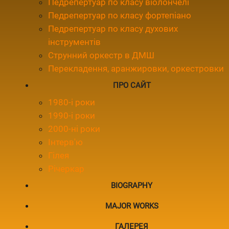
Педрепертуар по класу віолончелі
Педрепертуар по класу фортепіано
Педрепертуар по класу духових
інструментів
Струнний оркестр в ДМШ
Перекладення, аранжировки, оркестровки
ПРО САЙТ
1980-і роки
1990-і роки
2000-ні роки
Інтерв'ю
Гілея
Річеркар
BIOGRAPHY
MAJOR WORKS
ГАЛЕРЕЯ