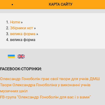
КАРТА САЙТУ
Home
»
Збірники нот
»
велика форма
»
велика форма
FACEBOOK-СТОРІНКИ:
Олександр Гоноболін грає свої твори для учнів ДМШ
Твори Олександра Гоноболіна у виконанні учнів
музичних шкіл
FB-група "Олександр Гоноболін для вас і з вами"