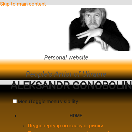
Skip to main content
Personal website
People's Artist of Ukraine
ALEKSANDR GONOBOLIN
Menu
Toggle menu visibility
HOME
Педрепертуар по класу скрипки