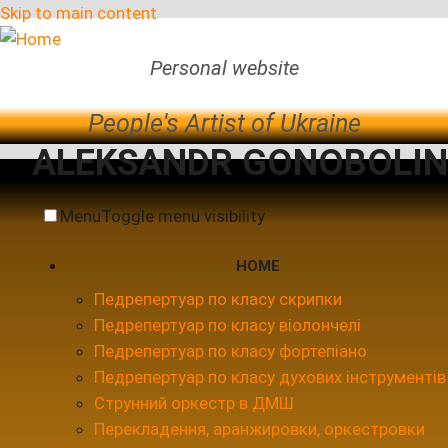
Skip to main content
Personal website
People's Artist of Ukraine
ALEKSANDR GONOBOLIN
Menu
Toggle menu visibility
HOME
Педрепертуар по класу скрипки
Педрепертуар по класу віолончелі
Педрепертуар по класу фортепіано
Педрепертуар по класу духових інструментів
Струнний оркестр в ДМШ
Перекладення, аранжировки, оркестровки