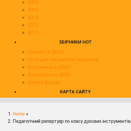
2016
2015
2014
2013
2012
ЗБІРНИКИ НОТ
Скрипка в ДМШ
Ноти для Ансамблей скрипалів
Віолончель в ДМШ
Фортепіано в ДМШ
Велика форма
КАРТА САЙТУ
Home
»
Педагогічний репертуар по класу духових інструментів