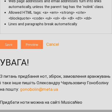
Web page addresses and email addresses turn into links
automatically, unless the parent tag has the 'nolink' class.
Allowed HTML tags: <a> <em> <strong> <cite>
<blockquote> <code> <ul> <ol> <li> <dl> <dt> <dd>
Lines and paragraphs break automatically.
Cancel
УВАГА!
З питань придбання нот, збірок, замовлення аранжувань
і таке інше пишіть Олександру Чарльзовичу Гоноболіну
на пошту:
gonobolin@meta.ua
Придбати ноти можна на сайті MusicaNeo