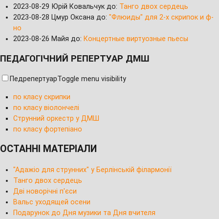
2023-08-29
Юрій Ковальчук до:
Танго двох сердець
2023-08-28
Цмур Оксана до:
"Флюиды" для 2-х скрипок и ф-
но
2023-08-26
Майя до:
Концертные виртуозные пьесы
ПЕДАГОГІЧНИЙ РЕПЕРТУАР ДМШ
Педрепертуар
Toggle menu visibility
по класу скрипки
по класу віолончелі
Струнний оркестр у ДМШ
по класу фортепіано
ОСТАННІ МАТЕРІАЛИ
"Адажіо для струнних" у Берлінській філармонії
Танго двох сердець
Дві новорічні п'єси
Вальс уходящей осени
Подарунок до Дня музики та Дня вчителя