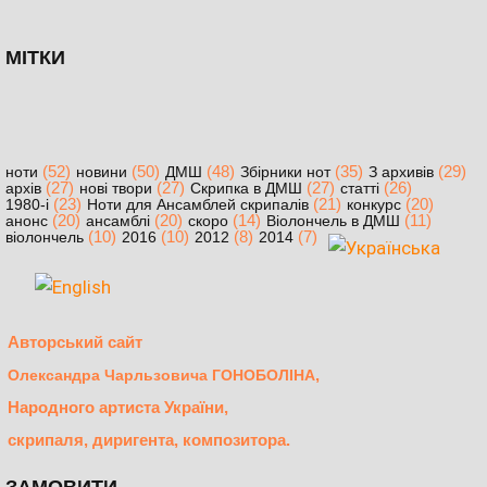
МІТКИ
(52)
(50)
(48)
(35)
(29)
ноти
новини
ДМШ
Збірники нот
З архивів
(27)
(27)
(27)
(26)
архів
нові твори
Скрипка в ДМШ
статті
(23)
(21)
(20)
1980-і
Ноти для Ансамблей скрипалів
конкурс
(20)
(20)
(14)
(11)
анонс
ансамблі
скоро
Віолончель в ДМШ
(10)
(10)
(8)
(7)
віолончель
2016
2012
2014
Авторський сайт
,
Олександра Чарльзовича ГОНОБОЛІНА
Народного артиста України,
скрипаля, диригента, композитора.