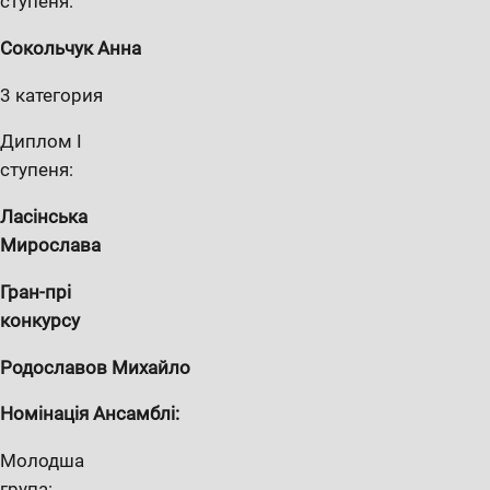
ступеня:
Сокольчук Анна
3 категория
Диплом I
ступеня:
Лас
і
нс
ь
ка
Мирослава
Гран-пр
і
конкурс
у
Родославов Миха
й
л
о
Номінація Ансамблі:
Молодша
група: