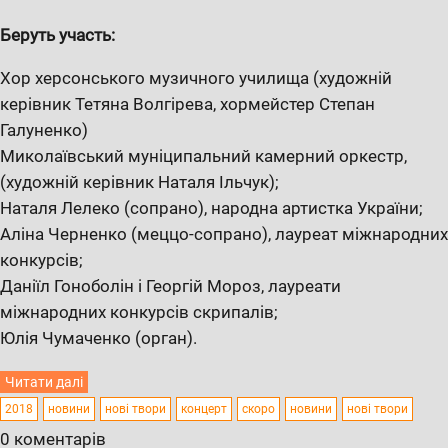
Беруть участь:
Хор херсонського музичного училища (художній
керівник Тетяна Волгірева, хормейстер Степан
Галуненко)
Миколаївський муніципальний камерний оркестр,
(художній керівник Наталя Ільчук);
Наталя Лелеко (сопрано), народна артистка України;
Аліна Черненко (меццо-сопрано), лауреат міжнародних
конкурсів;
Даніїл Гоноболін і Георгій Мороз, лауреати
міжнародних конкурсів скрипалів;
Юлія Чумаченко (орган).
Читати далі
2018
новини
нові твори
концерт
скоро
новини
нові твори
0 коментарів