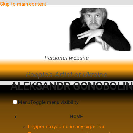
Skip to main content
Personal website
People's Artist of Ukraine
ALEKSANDR GONOBOLIN
Menu
Toggle menu visibility
HOME
Педрепертуар по класу скрипки