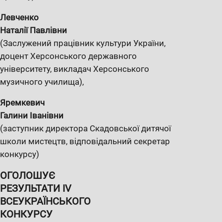
Левченко
Наталії Павлівни
(Заслужений працівник культури України,
доцент Херсонського державного
університету, викладач Херсонського
музичного училища),
Яремкевич
Галини Іванівни
(заступник директора Скадовської дитячої
школи мистецтв, відповідальний секретар
конкурсу)
ОГОЛОШУЄ
РЕЗУЛЬТАТИ
IV
ВСЕУКРА
Ї
НС
Ь
КОГО
КОНКУРС
У