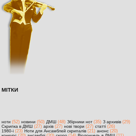
МІТКИ
(52)
(50)
(48)
(35)
(29)
ноти
новини
ДМШ
Збірники нот
З архивів
(27)
(27)
(27)
(26)
Скрипка в ДМШ
архів
нові твори
статті
(23)
(21)
(20)
1980-і
Ноти для Ансамблей скрипалів
анонс
(20)
(20)
(14)
(11)
конкурс
ансамблі
скоро
Віолончель в ДМШ