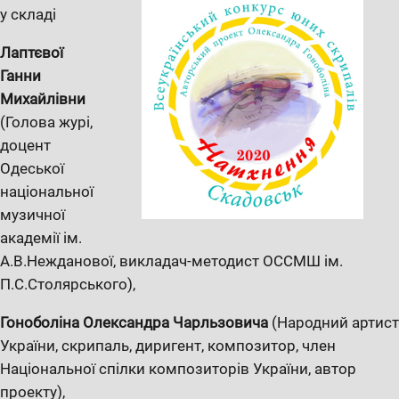
у складі
Лаптєвої
Ганни
Михайлівни
(Голова журі,
доцент
Одеської
національної
музичної
академії ім.
А.В.Нежданової, викладач-методист ОССМШ ім.
П.С.Столярського),
Гоноболіна Олександра Чарльзовича
(Народний артист
України, скрипаль, диригент, композитор, член
Національної спілки композиторів України, автор
проекту),