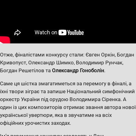
Отже, фіналістами конкурсу стали: Євген Оркін, Богдан
Кривопуст, Олександр Шимко, Володимир Рунчак,
Богдан Решетілов та
Олександр Гоноболін
.
Саме ця шістка змагатиметься за перемогу в фіналі, а
їхні твори зіграє та запише Національний симфонічний
оркестр України під орудою Володимира Сіренка. А
один із цих композиторів отримає звання автора нової
української увертюри, яка в звучатиме на всіх
офіційних урочистих заходах.
Ім’я переможця конкурсу оголосять у День