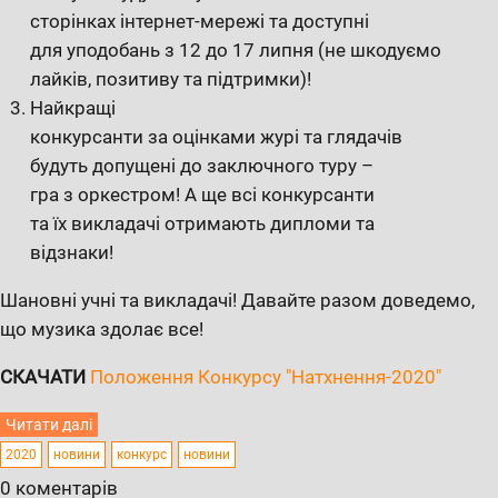
сторінках інтернет-мережі та доступні
для уподобань з 12 до 17 липня (не шкодуємо
лайків, позитиву та підтримки)!
Найкращі
конкурсанти за оцінками журі та глядачів
будуть допущені до заключного туру –
гра з оркестром! А ще всі конкурсанти
та їх викладачі отримають дипломи та
відзнаки!
Шановні учні та викладачі! Давайте разом доведемо,
що музика здолає все!
СКАЧАТИ
По
ложення Конкурсу "Натхнення-2020"
Читати далі
2020
новини
конкурс
новини
0 коментарів