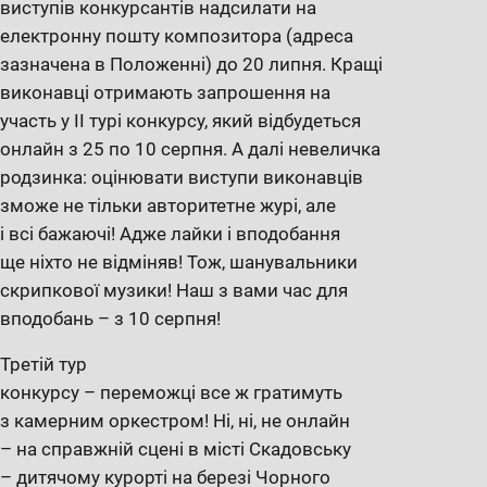
виступів конкурсантів надсилати на
електронну пошту композитора (адреса
зазначена в Положенні) до 20 липня. Кращі
виконавці отримають запрошення на
участь у ІІ турі конкурсу, який відбудеться
онлайн з 25 по 10 серпня. А далі невеличка
родзинка: оцінювати виступи виконавців
зможе не тільки авторитетне журі, але
і всі бажаючі! Адже лайки і вподобання
ще ніхто не відміняв! Тож, шанувальники
скрипкової музики! Наш з вами час для
вподобань – з 10 серпня!
Третій тур
конкурсу – переможці все ж гратимуть
з камерним оркестром! Ні, ні, не онлайн
– на справжній сцені в місті Скадовську
– дитячому курорті на березі Чорного