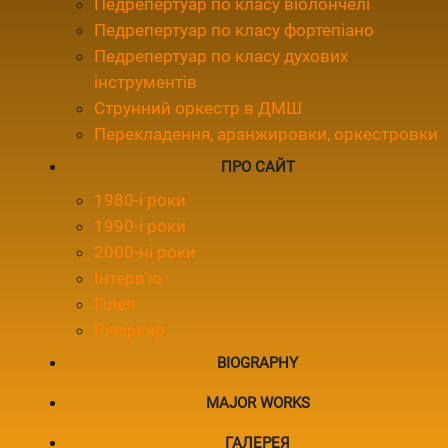
Педрепертуар по класу віолончелі
Педрепертуар по класу фортепіано
Педрепертуар по класу духових
інструментів
Струнний оркестр в ДМШ
Перекладення, аранжировки, оркестровки
ПРО САЙТ
1980-і роки
1990-і роки
2000-ні роки
Інтерв'ю
Гілея
Річеркар
BIOGRAPHY
MAJOR WORKS
ГАЛЕРЕЯ