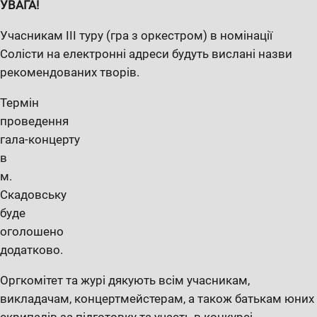
УВАГА!
Учасникам III туру (гра з оркестром) в номінації
Солісти на електронні адреси будуть вислані назви
рекомендованих творів.
Термін
проведення
гала-концерту
в
м.
Скадовську
буде
оголошено
додатково.
Оргкомітет та журі дякують всім учасникам,
викладачам, концертмейстерам, а також батькам юних
скрипалів за підготовку та участь в конкурсі