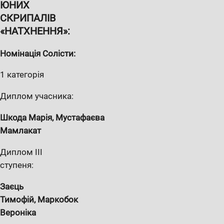
ЮН
И
Х
СКРИПА
ЛІВ
«НАТХНЕННЯ
»:
Номінація Солісти:
1 категорія
Диплом учасника:
Шкода Мар
і
я,
Мустафа
є
ва
Мамлакат
Диплом III
ступеня:
За
єць
Тимоф
і
й, Маркобок
Верон
і
ка