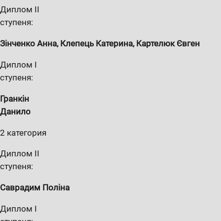
Диплом II
ступеня:
Зінченко Анна, Клепець Катерина, Картелюк Євген
Диплом I
ступеня:
Гранк
і
н
Дан
и
л
о
2 категория
Диплом II
ступеня:
Саврадим Пол
і
на
Диплом I