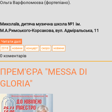
Ольга Варфоломєєва (фортепіано).
Миколаїв, дитяча музична школа №1 ім.
М.А.Римського-Корсакова, вул. Адміральська, 11
Читати далі
2018
новини
концерт
скоро
новини
0 коментарів
ПРЕМ'ЄРА "MESSA DI
GLORIA"