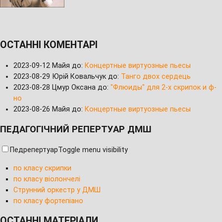
ОСТАННІ КОМЕНТАРІ
2023-09-12
Майя до:
Концертные виртуозные пьесы
2023-08-29
Юрій Ковальчук до:
Танго двох сердець
2023-08-28
Цмур Оксана до:
"Флюиды" для 2-х скрипок и ф-
но
2023-08-26
Майя до:
Концертные виртуозные пьесы
ПЕДАГОГІЧНИЙ РЕПЕРТУАР ДМШ
Педрепертуар
Toggle menu visibility
по класу скрипки
по класу віолончелі
Струнний оркестр у ДМШ
по класу фортепіано
ОСТАННІ МАТЕРІАЛИ