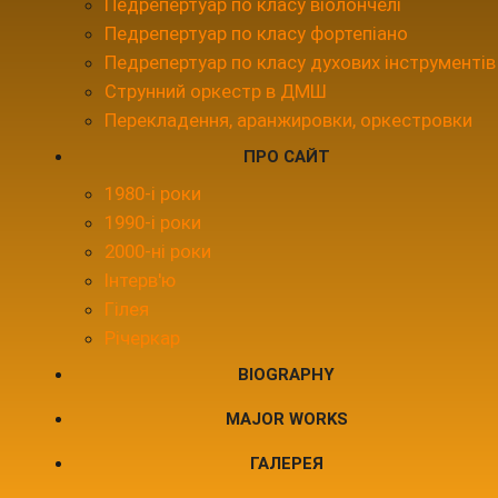
Педрепертуар по класу віолончелі
Педрепертуар по класу фортепіано
Педрепертуар по класу духових інструментів
Струнний оркестр в ДМШ
Перекладення, аранжировки, оркестровки
ПРО САЙТ
1980-і роки
1990-і роки
2000-ні роки
Інтерв'ю
Гілея
Річеркар
BIOGRAPHY
MAJOR WORKS
ГАЛЕРЕЯ