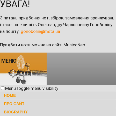
УВАГА!
З питань придбання нот, збірок, замовлення аранжувань
і таке інше пишіть Олександру Чарльзовичу Гоноболіну
на пошту:
gonobolin@meta.ua
Придбати ноти можна на сайті MusicaNeo
МЕНЮ
Menu
Toggle menu visibility
HOME
ПРО САЙТ
BIOGRAPHY