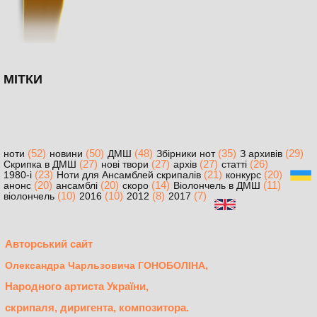
МІТКИ
(52)
(50)
(48)
(35)
(29)
ноти
новини
ДМШ
Збірники нот
З архивів
(27)
(27)
(27)
(26)
Скрипка в ДМШ
нові твори
архів
статті
(23)
(21)
(20)
1980-і
Ноти для Ансамблей скрипалів
конкурс
(20)
(20)
(14)
(11)
анонс
ансамблі
скоро
Віолончель в ДМШ
(10)
(10)
(8)
(7)
віолончель
2016
2012
2017
Авторський сайт
,
Олександра Чарльзовича ГОНОБОЛІНА
Народного артиста України,
скрипаля, диригента, композитора.