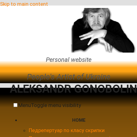
Skip to main content
Personal website
People's Artist of Ukraine
ALEKSANDR GONOBOLIN
Menu
Toggle menu visibility
HOME
Педрепертуар по класу скрипки