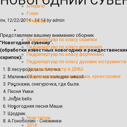
НОВОГОДНИЙ СУВЕ
Інтерв'ю
Гілея
пн, 12/22/2014 - 14:14 by admin
Річеркар
Представляем вашему вниманию сборник
Педрепертуар по класу скрипки
"Новогодний сувенир".
Педрепертуар по класу віолончелі
(обработки известных новогодних и рождественских
Педрепертуар по класу фортепіано
скрипок):
Педрепертуар по класу духових інструментів
Струнний оркестр в ДМШ
В лесу родилась елочка.
Перекладення, аранжировки, оркестровки
Маленькой елочке холодно зимой.
Расскажи, снегурочка, где была.
Песня Умки.
Jingle bells.
Новогодняя песня Маши.
Щедрик.
Нові твори
А.Гоноболин - Снежинки
2018