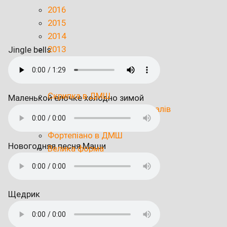
2016
2015
2014
2013
Jingle bells
2012
Скрипка в ДМШ
Маленькой елочке холодно зимой
Ноти для Ансамблей скрипалів
Віолончель в ДМШ
Фортепіано в ДМШ
Новогодняя песня Маши
Велика форма
Щедрик