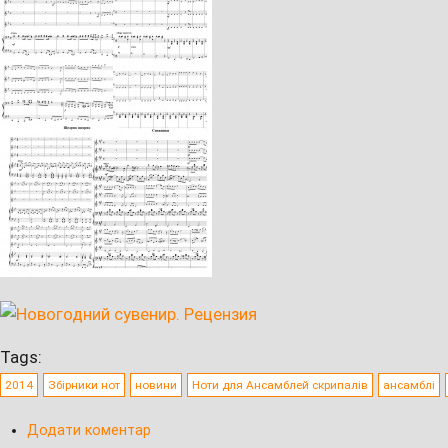
Tags:
2014
Збірники нот
новини
Ноти для Ансамблей скрипалів
ансамблі
Додати коментар