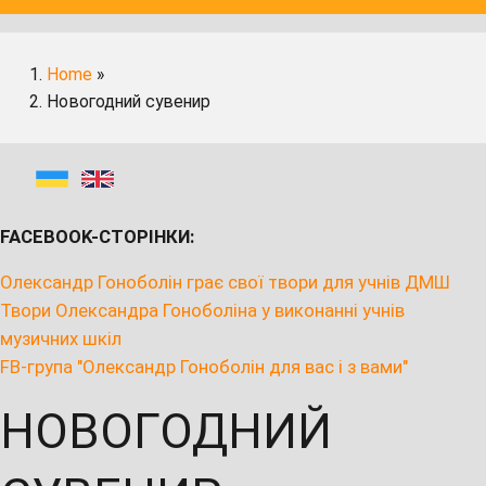
Home
»
Новогодний сувенир
FACEBOOK-СТОРІНКИ:
Олександр Гоноболін грає свої твори для учнів ДМШ
Твори Олександра Гоноболіна у виконанні учнів
музичних шкіл
FB-група "Олександр Гоноболін для вас і з вами"
НОВОГОДНИЙ