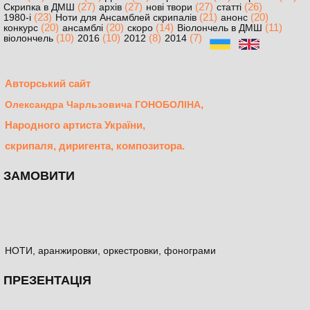
(27)
(27)
(27)
(26)
Скрипка в ДМШ
архів
нові твори
статті
(23)
(21)
(20)
1980-і
Ноти для Ансамблей скрипалів
анонс
(20)
(20)
(14)
(11)
конкурс
ансамблі
скоро
Віолончель в ДМШ
(10)
(10)
(8)
(7)
віолончель
2016
2012
2014
Авторський сайт
,
Олександра Чарльзовича ГОНОБОЛІНА
Народного артиста України,
скрипаля, диригента, композитора.
ЗАМОВИТИ
НОТИ, аранжировки, оркестровки, фонограми
ПРЕЗЕНТАЦІЯ