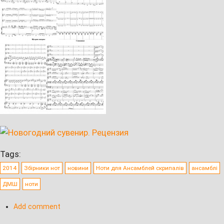
Tags:
2014
Збірники нот
новини
Ноти для Ансамблей скрипалів
ансамблі
ДМШ
ноти
Add comment