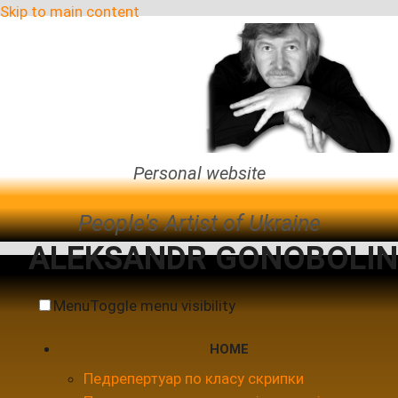
Skip to main content
Personal website
People's Artist of Ukraine
ALEKSANDR GONOBOLIN
Menu
Toggle menu visibility
HOME
Педрепертуар по класу скрипки