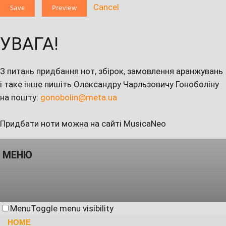
Cancel
УВАГА!
З питань придбання нот, збірок, замовлення аранжувань
і таке інше пишіть Олександру Чарльзовичу Гоноболіну
на пошту:
gonobolin@meta.ua
Придбати ноти можна на сайті MusicaNeo
МЕНЮ
Menu
Toggle menu visibility
HOME