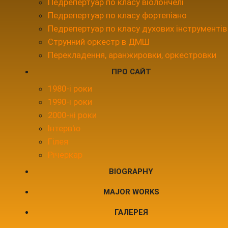
Педрепертуар по класу віолончелі
Педрепертуар по класу фортепіано
Педрепертуар по класу духових інструментів
Струнний оркестр в ДМШ
Перекладення, аранжировки, оркестровки
ПРО САЙТ
1980-і роки
1990-і роки
2000-ні роки
Інтерв'ю
Гілея
Річеркар
BIOGRAPHY
MAJOR WORKS
ГАЛЕРЕЯ