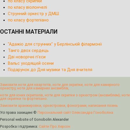
по класу скрипки
по класу віолончелі
Струнний оркестр у ДМШ
по класу фортепіано
ОСТАННІ МАТЕРІАЛИ
"Адажіо для струнних" у Берлінській філармонії
Танго двох сердець
Дві новорічні п'єси
Вальс уходящей осени
Подарунок до Дня музики та Дня вчителя
Замовити ноти для квартетів, ноти для скрипки, ноти для камерного
оркестру, ноти для камерних ансамблів,
ноти для юних скрипалів, ноти для скрипки з оркестром (ансамблем); ноти
для скрипки та фортепіано.
Замовити аранжировки, оркестровки, фонограми, написання пісень
Усі права захищені ©
Персональний сайт Олександра Гоноболіна
Personal website of Gonobolin Alexander
Розробка і підтримка:
Сайти Про.Херсон