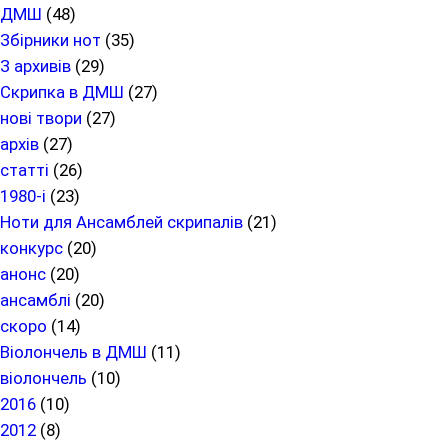
ДМШ
(48)
Збірники нот
(35)
З архивів
(29)
Скрипка в ДМШ
(27)
нові твори
(27)
архів
(27)
статті
(26)
1980-і
(23)
Ноти для Ансамблей скрипалів
(21)
конкурс
(20)
анонс
(20)
ансамблі
(20)
скоро
(14)
Віолончель в ДМШ
(11)
віолончель
(10)
2016
(10)
2012
(8)