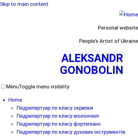
Skip to main content
Personal website
People's Artist of Ukraine
ALEKSANDR
GONOBOLIN
Menu
Toggle menu visibility
Home
Педрепертуар по класу скрипки
Педрепертуар по класу віолончелі
Педрепертуар по класу фортепіано
Педрепертуар по класу духових інструментів