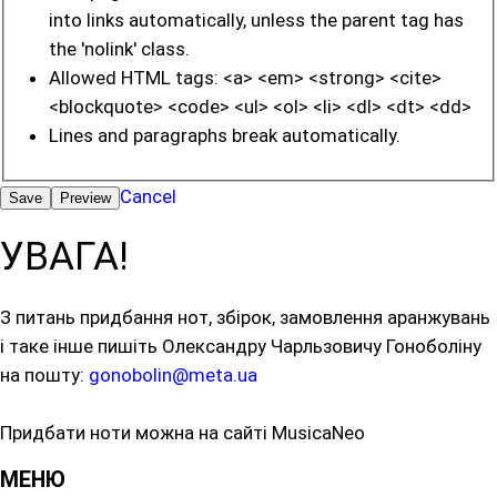
into links automatically, unless the parent tag has
the 'nolink' class.
Allowed HTML tags: <a> <em> <strong> <cite>
<blockquote> <code> <ul> <ol> <li> <dl> <dt> <dd>
Lines and paragraphs break automatically.
Cancel
УВАГА!
З питань придбання нот, збірок, замовлення аранжувань
і таке інше пишіть Олександру Чарльзовичу Гоноболіну
на пошту:
gonobolin@meta.ua
Придбати ноти можна на сайті MusicaNeo
МЕНЮ