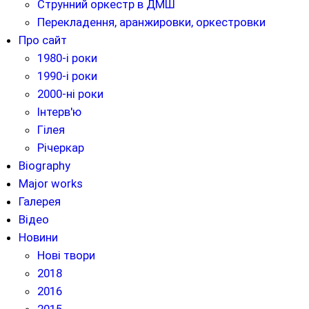
Струнний оркестр в ДМШ
Перекладення, аранжировки, оркестровки
Про сайт
1980-і роки
1990-і роки
2000-ні роки
Інтерв'ю
Гілея
Річеркар
Biography
Major works
Галерея
Відео
Новини
Нові твори
2018
2016