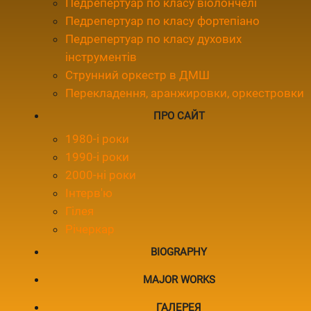
Педрепертуар по класу віолончелі
Педрепертуар по класу фортепіано
Педрепертуар по класу духових
інструментів
Струнний оркестр в ДМШ
Перекладення, аранжировки, оркестровки
ПРО САЙТ
1980-і роки
1990-і роки
2000-ні роки
Інтерв'ю
Гілея
Річеркар
BIOGRAPHY
MAJOR WORKS
ГАЛЕРЕЯ