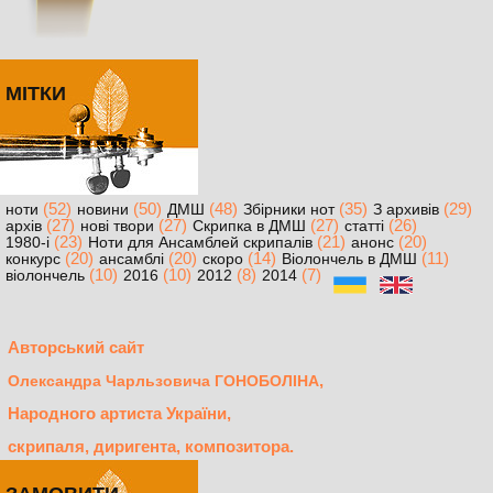
МІТКИ
(52)
(50)
(48)
(35)
(29)
ноти
новини
ДМШ
Збірники нот
З архивів
(27)
(27)
(27)
(26)
архів
нові твори
Скрипка в ДМШ
статті
(23)
(21)
(20)
1980-і
Ноти для Ансамблей скрипалів
анонс
(20)
(20)
(14)
(11)
конкурс
ансамблі
скоро
Віолончель в ДМШ
(10)
(10)
(8)
(7)
віолончель
2016
2012
2014
Авторський сайт
,
Олександра Чарльзовича ГОНОБОЛІНА
Народного артиста України,
скрипаля, диригента, композитора.