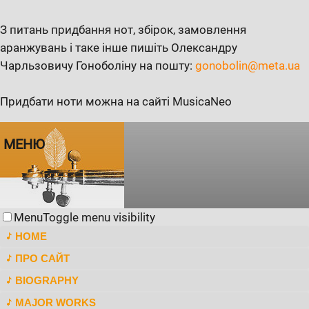
З питань придбання нот, збірок, замовлення
аранжувань і таке інше пишіть Олександру
Чарльзовичу Гоноболіну на пошту:
gonobolin@meta.ua
Придбати ноти можна на сайті MusicaNeo
МЕНЮ
Menu
Toggle menu visibility
HOME
ПРО САЙТ
BIOGRAPHY
MAJOR WORKS