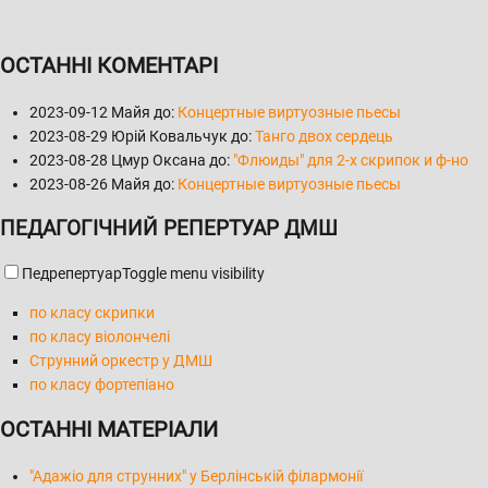
ОСТАННІ КОМЕНТАРІ
2023-09-12
Майя до:
Концертные виртуозные пьесы
2023-08-29
Юрій Ковальчук до:
Танго двох сердець
2023-08-28
Цмур Оксана до:
"Флюиды" для 2-х скрипок и ф-но
2023-08-26
Майя до:
Концертные виртуозные пьесы
ПЕДАГОГІЧНИЙ РЕПЕРТУАР ДМШ
Педрепертуар
Toggle menu visibility
по класу скрипки
по класу віолончелі
Струнний оркестр у ДМШ
по класу фортепіано
ОСТАННІ МАТЕРІАЛИ
"Адажіо для струнних" у Берлінській філармонії