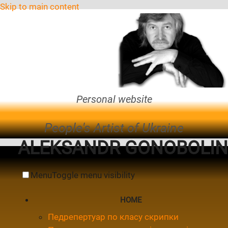
Skip to main content
Personal website
People's Artist of Ukraine
ALEKSANDR GONOBOLIN
Menu
Toggle menu visibility
HOME
Педрепертуар по класу скрипки