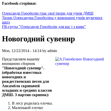
Facebook-сторінки:
Олександр Гоноболін грає свої твори для учнів ДМШ
Твори Олександра Гоноболіна у виконанні учнів музичних
шкіл
FB-група "Олександр Гоноболін для вас і з вами"
Новогодний сувенир
Mon, 12/22/2014 - 14:14 by admin
Представляем вашему
вниманию сборник
"Новогодний сувенир".
(обработки известных
новогодних и
рождественских песен для
Ансамбля скрипачей
младших и средних классов
ДМШ. 3 партии скрипок):
В лесу родилась елочка.
Маленькой елочке