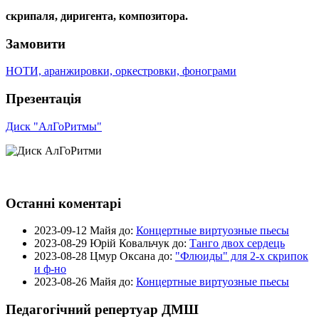
скрипаля, диригента, композитора.
Замовити
НОТИ, аранжировки, оркестровки, фонограми
Презентація
Диск "АлГоРитмы"
Останні коментарі
2023-09-12
Майя до:
Концертные виртуозные пьесы
2023-08-29
Юрій Ковальчук до:
Танго двох сердець
2023-08-28
Цмур Оксана до:
"Флюиды" для 2-х скрипок
и ф-но
2023-08-26
Майя до:
Концертные виртуозные пьесы
Педагогічний репертуар ДМШ