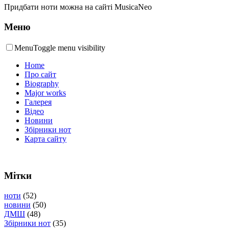
Придбати ноти можна на сайті MusicaNeo
Меню
Menu
Toggle menu visibility
Home
Про сайт
Biography
Major works
Галерея
Відео
Новини
Збірники нот
Карта сайту
Мітки
ноти
(52)
новини
(50)
ДМШ
(48)
Збірники нот
(35)