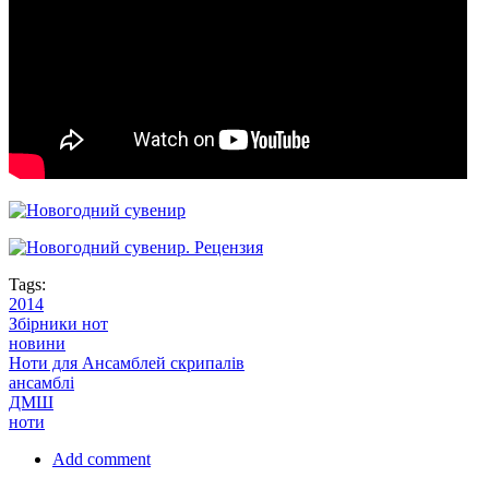
Tags:
2014
Збірники нот
новини
Ноти для Ансамблей скрипалів
ансамблі
ДМШ
ноти
Add comment