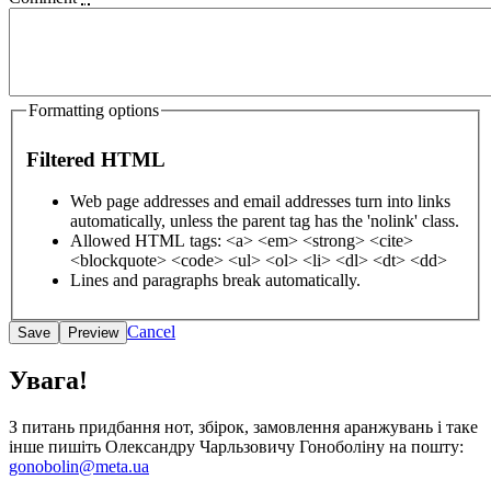
Formatting options
Filtered HTML
Web page addresses and email addresses turn into links
automatically, unless the parent tag has the 'nolink' class.
Allowed HTML tags: <a> <em> <strong> <cite>
<blockquote> <code> <ul> <ol> <li> <dl> <dt> <dd>
Lines and paragraphs break automatically.
Cancel
Увага!
З питань придбання нот, збірок, замовлення аранжувань і таке
інше пишіть Олександру Чарльзовичу Гоноболіну на пошту:
gonobolin@meta.ua