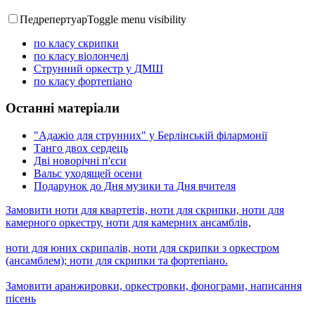
Педрепертуар
Toggle menu visibility
по класу скрипки
по класу віолончелі
Струнний оркестр у ДМШ
по класу фортепіано
Останні матеріали
"Адажіо для струнних" у Берлінській філармонії
Танго двох сердець
Дві новорічні п'єси
Вальс уходящей осени
Подарунок до Дня музики та Дня вчителя
Замовити ноти для квартетів, ноти для скрипки, ноти для
камерного оркестру, ноти для камерних ансамблів,
ноти для юних скрипалів, ноти для скрипки з оркестром
(ансамблем); ноти для скрипки та фортепіано.
Замовити аранжировки, оркестровки, фонограми, написання
пісень