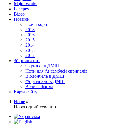
Major works
Галерея
Відео
Новини
Нові твори
2018
2016
2015
2014
2013
2012
Збірники нот
Скрипка в ДМШ
Ноти для Ансамблей скрипалів
Віолончель в ДМШ
Фортепіано в ДМШ
Велика форма
Карта сайту
Home
»
Новогодний сувенир