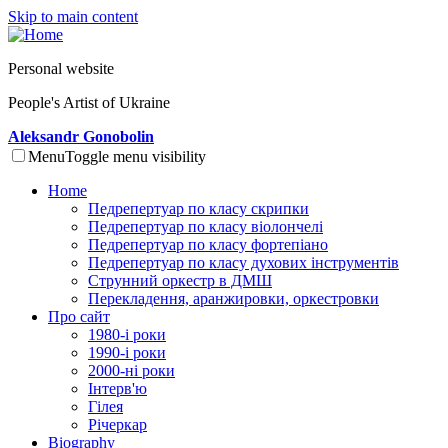
Skip to main content
Personal website
People's Artist of Ukraine
Aleksandr Gonobolin
Menu
Toggle menu visibility
Home
Педрепертуар по класу скрипки
Педрепертуар по класу віолончелі
Педрепертуар по класу фортепіано
Педрепертуар по класу духових інструментів
Струнний оркестр в ДМШ
Перекладення, аранжировки, оркестровки
Про сайт
1980-і роки
1990-і роки
2000-ні роки
Інтерв'ю
Гілея
Річеркар
Biography