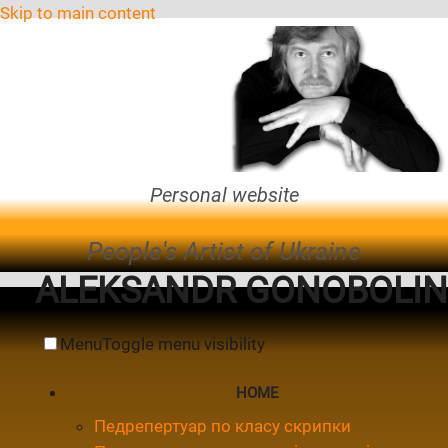
Skip to main content
Personal website
People's Artist of Ukraine
ALEKSANDR GONOBOLIN
Menu
Toggle menu visibility
HOME
Педрепертуар по класу скрипки