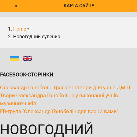
КАРТА САЙТУ
Home
»
Новогодний сувенир
FACEBOOK-СТОРІНКИ:
Олександр Гоноболін грає свої твори для учнів ДМШ
Твори Олександра Гоноболіна у виконанні учнів
музичних шкіл
FB-група "Олександр Гоноболін для вас і з вами"
НОВОГОДНИЙ