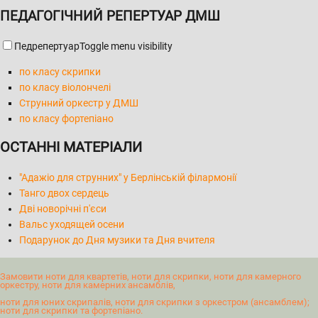
ПЕДАГОГІЧНИЙ РЕПЕРТУАР ДМШ
Педрепертуар
Toggle menu visibility
по класу скрипки
по класу віолончелі
Струнний оркестр у ДМШ
по класу фортепіано
ОСТАННІ МАТЕРІАЛИ
"Адажіо для струнних" у Берлінській філармонії
Танго двох сердець
Дві новорічні п'єси
Вальс уходящей осени
Подарунок до Дня музики та Дня вчителя
Замовити ноти для квартетів, ноти для скрипки, ноти для камерного
оркестру, ноти для камерних ансамблів,
ноти для юних скрипалів, ноти для скрипки з оркестром (ансамблем);
ноти для скрипки та фортепіано.