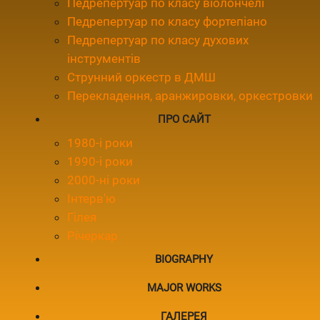
Педрепертуар по класу віолончелі
Педрепертуар по класу фортепіано
Педрепертуар по класу духових
інструментів
Струнний оркестр в ДМШ
Перекладення, аранжировки, оркестровки
ПРО САЙТ
1980-і роки
1990-і роки
2000-ні роки
Інтерв'ю
Гілея
Річеркар
BIOGRAPHY
MAJOR WORKS
ГАЛЕРЕЯ