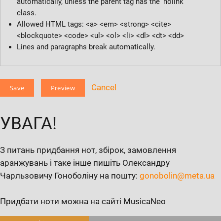
automatically, unless the parent tag has the 'nolink'
class.
Allowed HTML tags: <a> <em> <strong> <cite>
<blockquote> <code> <ul> <ol> <li> <dl> <dt> <dd>
Lines and paragraphs break automatically.
Cancel
УВАГА!
З питань придбання нот, збірок, замовлення
аранжувань і таке інше пишіть Олександру
Чарльзовичу Гоноболіну на пошту:
gonobolin@meta.ua
Придбати ноти можна на сайті MusicaNeo