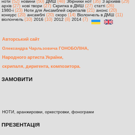
(52)
(50)
(48)
(35)
(29)
ноти
новини
ДМШ
Збірники нот
З архивів
(27)
(27)
(27)
(26)
архів
нові твори
Скрипка в ДМШ
статті
(23)
(21)
(20)
1980-і
Ноти для Ансамблей скрипалів
анонс
(20)
(20)
(14)
(11)
конкурс
ансамблі
скоро
Віолончель в ДМШ
(10)
(10)
(8)
(7)
віолончель
2016
2012
2014
Авторський сайт
,
Олександра Чарльзовича ГОНОБОЛІНА
Народного артиста України,
скрипаля, диригента, композитора.
ЗАМОВИТИ
НОТИ, аранжировки, оркестровки, фонограми
ПРЕЗЕНТАЦІЯ