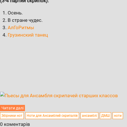
(3-4 партии скрипок):
Осень.
В стране чудес.
АлГоРитмы
Грузинский танец
Читати далі
Збірники нот
Ноти для Ансамблей скрипалів
ансамблі
ДМШ
ноти
0 коментарів