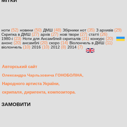
МІТКИ
(52)
(50)
(48)
(35)
(29)
ноти
новини
ДМШ
Збірники нот
З архивів
(27)
(27)
(27)
(26)
Скрипка в ДМШ
архів
нові твори
статті
(23)
(21)
(20)
1980-і
Ноти для Ансамблей скрипалів
конкурс
(20)
(20)
(14)
(11)
анонс
ансамблі
скоро
Віолончель в ДМШ
(10)
(10)
(8)
(7)
віолончель
2016
2012
2014
Авторський сайт
,
Олександра Чарльзовича ГОНОБОЛІНА
Народного артиста України,
скрипаля, диригента, композитора.
ЗАМОВИТИ