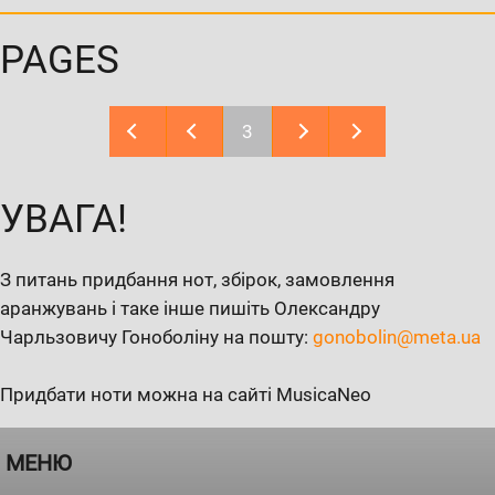
PAGES
3
УВАГА!
З питань придбання нот, збірок, замовлення
аранжувань і таке інше пишіть Олександру
Чарльзовичу Гоноболіну на пошту:
gonobolin@meta.ua
Придбати ноти можна на сайті MusicaNeo
МЕНЮ