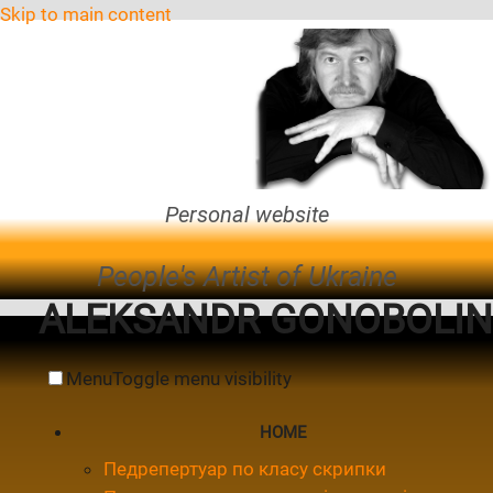
Skip to main content
Personal website
People's Artist of Ukraine
ALEKSANDR GONOBOLIN
Menu
Toggle menu visibility
HOME
Педрепертуар по класу скрипки