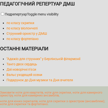
ПЕДАГОГІЧНИЙ РЕПЕРТУАР ДМШ
Педрепертуар
Toggle menu visibility
по класу скрипки
по класу віолончелі
Струнний оркестр у ДМШ
по класу фортепіано
ОСТАННІ МАТЕРІАЛИ
"Адажіо для струнних" у Берлінській філармонії
Танго двох сердець
Дві новорічні п'єси
Вальс уходящей осени
Подарунок до Дня музики та Дня вчителя
Замовити ноти для квартетів, ноти для скрипки, ноти для камерного
оркестру, ноти для камерних ансамблів,
ноти для юних скрипалів, ноти для скрипки з оркестром (ансамблем);
ноти для скрипки та фортепіано.