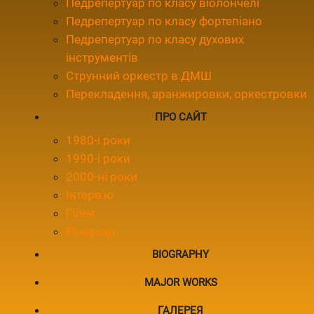
Педрепертуар по класу віолончелі
Педрепертуар по класу фортепіано
Педрепертуар по класу духових
інструментів
Струнний оркестр в ДМШ
Перекладення, аранжировки, оркестровки
ПРО САЙТ
1980-і роки
1990-і роки
2000-ні роки
Інтерв'ю
Гілея
Річеркар
BIOGRAPHY
MAJOR WORKS
ГАЛЕРЕЯ