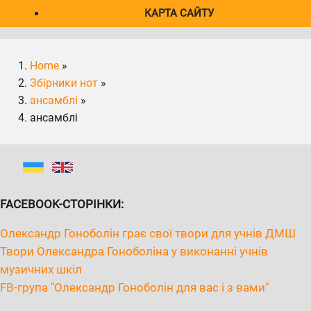
КАРТА САЙТУ
Home
»
Збірники нот
»
ансамблі
»
ансамблі
FACEBOOK-СТОРІНКИ:
Олександр Гоноболін грає свої твори для учнів ДМШ
Твори Олександра Гоноболіна у виконанні учнів
музичних шкіл
FB-група "Олександр Гоноболін для вас і з вами"