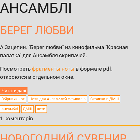
АНСАМБЛІ
БЕРЕГ ЛЮБВИ
А.Зацепин. "Берег любви" из кинофильма "Красная
палатка" для Ансамбля скрипачей.
Посмотреть
фрагменты ноты
в формате pdf,
откроются в отдельном окне.
Читати далі
Збірники нот
Ноти для Ансамблей скрипалів
Скрипка в ДМШ
ансамблі
ДМШ
ноти
1 коментарів
НОВОГОДНИЙ СУВЕНИР