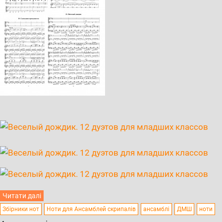
Читати далі
Збірники нот
Ноти для Ансамблей скрипалів
ансамблі
ДМШ
ноти