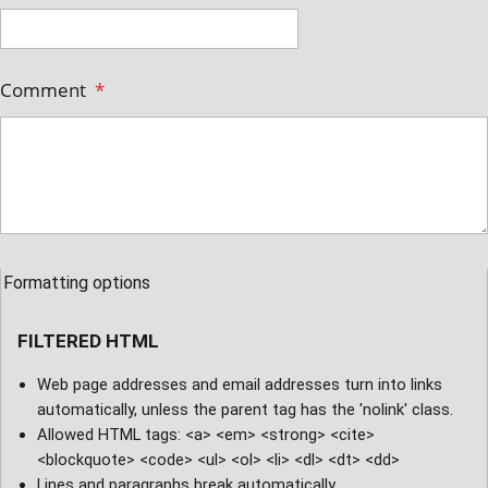
Comment
*
Formatting options
FILTERED HTML
Web page addresses and email addresses turn into links
automatically, unless the parent tag has the 'nolink' class.
Allowed HTML tags: <a> <em> <strong> <cite>
<blockquote> <code> <ul> <ol> <li> <dl> <dt> <dd>
Lines and paragraphs break automatically.