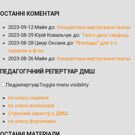
ОСТАННІ КОМЕНТАРІ
2023-09-12
Майя до:
Концертные виртуозные пьесы
2023-08-29
Юрій Ковальчук до:
Танго двох сердець
2023-08-28
Цмур Оксана до:
"Флюиды" для 2-х
скрипок и ф-но
2023-08-26
Майя до:
Концертные виртуозные пьесы
ПЕДАГОГІЧНИЙ РЕПЕРТУАР ДМШ
Педрепертуар
Toggle menu visibility
по класу скрипки
по класу віолончелі
Струнний оркестр у ДМШ
по класу фортепіано
ОСТАННІ МАТЕРІАЛИ