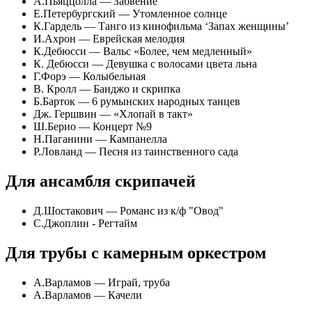
А.Пьяццолла — Забвение
Е.Петербургский — Утомленное солнце
К.Гардель — Танго из кинофильма ‘Запах женщины’
И.Ахрон — Еврейская мелодия
К.Дебюсси — Вальс «Более, чем медленный»
К. Дебюсси — Девушка с волосами цвета льна
Г.Форэ — Колыбельная
В. Кролл — Банджо и скрипка
Б.Барток — 6 румынских народных танцев
Дж. Гершвин — «Хлопай в такт»
Ш.Берио — Концерт №9
Н.Паганини — Кампанелла
Р.Ловланд — Песня из таинственного сада
Для ансамбля скрипачей
Д.Шостакович — Романс из к/ф "Овод"
С.Джоплин - Регтайм
Для трубы с камерным оркестром
А.Варламов — Играй, труба
А.Варламов — Качели