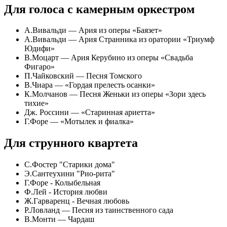
Для голоса с камерным оркестром
А.Вивальди — Ария из оперы «Баязет»
А.Вивальди — Ария Странника из оратории «Триумф
Юдифи»
В.Моцарт — Ария Керубино из оперы «Свадьба
Фигаро»
П.Чайковский — Песня Томского
В.Чиара — «Гордая прелесть осанки»
К.Молчанов — Песня Женьки из оперы «Зори здесь
тихие»
Дж. Россини — «Старинная ариетта»
Г.Форе — «Мотылек и фиалка»
Для струнного квартета
С.Фостер "Старики дома"
Э.Сантеухини "Рио-рита"
Г.Форе - Колыбельная
Ф.Лей - История любви
Ж.Гарваренц - Вечная любовь
Р.Ловланд — Песня из таинственного сада
В.Монти — Чардаш