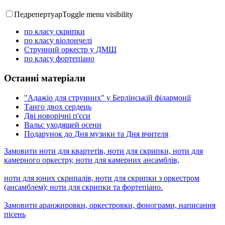
Педрепертуар
Toggle menu visibility
по класу скрипки
по класу віолончелі
Струнний оркестр у ДМШ
по класу фортепіано
Останні матеріали
"Адажіо для струнних" у Берлінській філармонії
Танго двох сердець
Дві новорічні п'єси
Вальс уходящей осени
Подарунок до Дня музики та Дня вчителя
Замовити ноти для квартетів, ноти для скрипки, ноти для
камерного оркестру, ноти для камерних ансамблів,
ноти для юних скрипалів, ноти для скрипки з оркестром
(ансамблем); ноти для скрипки та фортепіано.
Замовити аранжировки, оркестровки, фонограми, написання
пісень