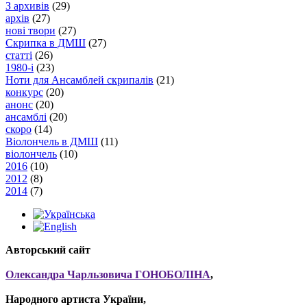
З архивів
(29)
архів
(27)
нові твори
(27)
Скрипка в ДМШ
(27)
статті
(26)
1980-і
(23)
Ноти для Ансамблей скрипалів
(21)
конкурс
(20)
анонс
(20)
ансамблі
(20)
скоро
(14)
Віолончель в ДМШ
(11)
віолончель
(10)
2016
(10)
2012
(8)
2014
(7)
Авторський сайт
Олександра Чарльзовича ГОНОБОЛІНА
,
Народного артиста України,