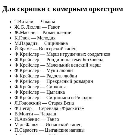
Для скрипки с камерным оркестром
Т.Витали — Чакона
Ж. Б. Люлли — Гавот
Ж.Массне — Размышление
К.Глюк — Мелодия
М.Парадиз — Сицилиана
Й.Брамс — Венгерский танец
Ф.Крейслер — Марш игрушечных солдатиков
Ф.Крейслер — Рондино на тему Бетховена
Ф.Крейслер — Маленький венский марш
Ф.Крейслер — Муки любви
Ф.Крейслер — Радость любви
Ф.Крейслер — Прекрасный розмарин
Ф.Крейслер — Синкопы
Ф.Крейслер — Цыганка
Ф.Крейслер — Сицилиана и Ригодон
Л.Годовский — Старая Вена
Ф.Легар — Серенада «Фраскита»
В.Монти — Чардаш
И.Альбенис — Танго
М.де Фалья — Испанский танец
П.Сарасате — Цыганские напевы