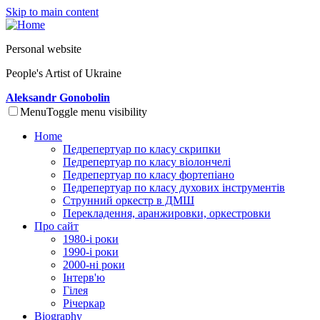
Skip to main content
Personal website
People's Artist of Ukraine
Aleksandr Gonobolin
Menu
Toggle menu visibility
Home
Педрепертуар по класу скрипки
Педрепертуар по класу віолончелі
Педрепертуар по класу фортепіано
Педрепертуар по класу духових інструментів
Струнний оркестр в ДМШ
Перекладення, аранжировки, оркестровки
Про сайт
1980-і роки
1990-і роки
2000-ні роки
Інтерв'ю
Гілея
Річеркар
Biography