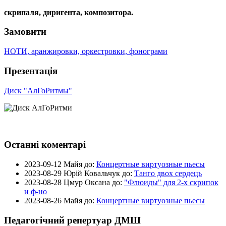
скрипаля, диригента, композитора.
Замовити
НОТИ, аранжировки, оркестровки, фонограми
Презентація
Диск "АлГоРитмы"
Останні коментарі
2023-09-12
Майя до:
Концертные виртуозные пьесы
2023-08-29
Юрій Ковальчук до:
Танго двох сердець
2023-08-28
Цмур Оксана до:
"Флюиды" для 2-х скрипок
и ф-но
2023-08-26
Майя до:
Концертные виртуозные пьесы
Педагогічний репертуар ДМШ