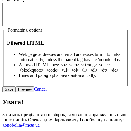
Formatting options
Filtered HTML
Web page addresses and email addresses turn into links
automatically, unless the parent tag has the 'nolink' class.
Allowed HTML tags: <a> <em> <strong> <cite>
<blockquote> <code> <ul> <ol> <li> <dl> <dt> <dd>
Lines and paragraphs break automatically.
Cancel
Увага!
З питань придбання нот, збірок, замовлення аранжувань і таке
інше пишіть Олександру Чарльзовичу Гоноболіну на пошту:
gonobolin@meta.ua