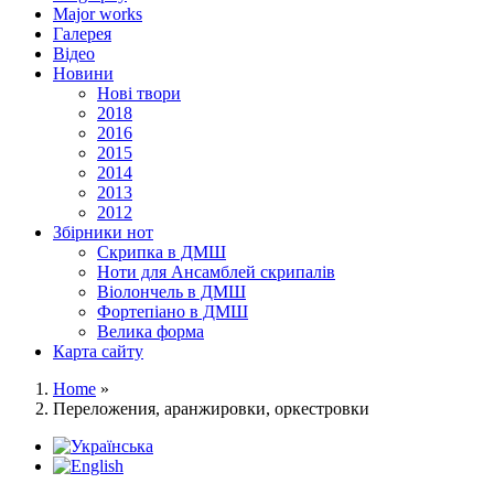
Major works
Галерея
Відео
Новини
Нові твори
2018
2016
2015
2014
2013
2012
Збірники нот
Скрипка в ДМШ
Ноти для Ансамблей скрипалів
Віолончель в ДМШ
Фортепіано в ДМШ
Велика форма
Карта сайту
Home
»
Переложения, аранжировки, оркестровки