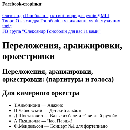
Facebook-сторінки:
Олександр Гоноболін грає свої твори для учнів ДМШ
Твори Олександра Гоноболіна у виконанні учнів музичних
шкіл
FB-група "Олександр Гоноболін для вас і з вами"
Переложения, аранжировки,
оркестровки
Переложения, аранжировки,
оркестровки: (партитуры и голоса)
Для камерного оркестра
Т.Альбинони — Адажио
П.Чайковский — Детский альбом
Д.Шостакович — Вальс из балета «Светлый ручей»
А.Пьяццолла — Чао, Париж!
Ф.Мендельсон — Концерт №1 для фортепиано