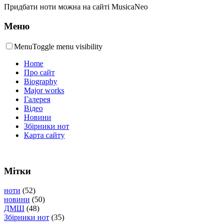
Придбати ноти можна на сайті MusicaNeo
Меню
Menu
Toggle menu visibility
Home
Про сайт
Biography
Major works
Галерея
Відео
Новини
Збірники нот
Карта сайту
Мітки
ноти
(52)
новини
(50)
ДМШ
(48)
Збірники нот
(35)