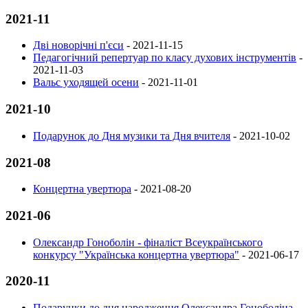
2021-11
Дві новорічні п'єси
-
2021-11-15
Педагогічний репертуар по класу духових інструментів
-
2021-11-03
Вальс уходящей осени
-
2021-11-01
2021-10
Подарунок до Дня музики та Дня вчителя
-
2021-10-02
2021-08
Концертна увертюра
-
2021-08-20
2021-06
Олександр Гоноболін - фіналіст Всеукраїнського
конкурсу "Українська концертна увертюра"
-
2021-06-17
2020-11
Подарунки до дня народження Олександра Гоноболіна
-