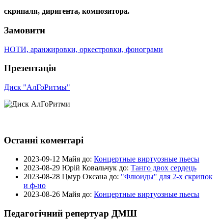
скрипаля, диригента, композитора.
Замовити
НОТИ, аранжировки, оркестровки, фонограми
Презентація
Диск "АлГоРитмы"
Останні коментарі
2023-09-12
Майя до:
Концертные виртуозные пьесы
2023-08-29
Юрій Ковальчук до:
Танго двох сердець
2023-08-28
Цмур Оксана до:
"Флюиды" для 2-х скрипок
и ф-но
2023-08-26
Майя до:
Концертные виртуозные пьесы
Педагогічний репертуар ДМШ