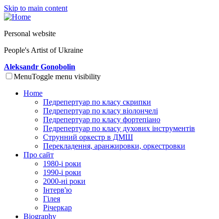
Skip to main content
Personal website
People's Artist of Ukraine
Aleksandr Gonobolin
Menu
Toggle menu visibility
Home
Педрепертуар по класу скрипки
Педрепертуар по класу віолончелі
Педрепертуар по класу фортепіано
Педрепертуар по класу духових інструментів
Струнний оркестр в ДМШ
Перекладення, аранжировки, оркестровки
Про сайт
1980-і роки
1990-і роки
2000-ні роки
Інтерв'ю
Гілея
Річеркар
Biography