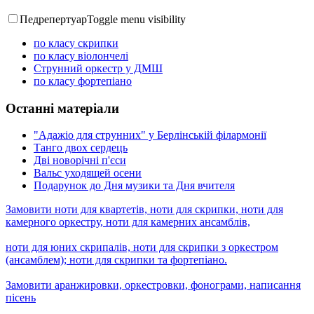
Педрепертуар
Toggle menu visibility
по класу скрипки
по класу віолончелі
Струнний оркестр у ДМШ
по класу фортепіано
Останні матеріали
"Адажіо для струнних" у Берлінській філармонії
Танго двох сердець
Дві новорічні п'єси
Вальс уходящей осени
Подарунок до Дня музики та Дня вчителя
Замовити ноти для квартетів, ноти для скрипки, ноти для
камерного оркестру, ноти для камерних ансамблів,
ноти для юних скрипалів, ноти для скрипки з оркестром
(ансамблем); ноти для скрипки та фортепіано.
Замовити аранжировки, оркестровки, фонограми, написання
пісень