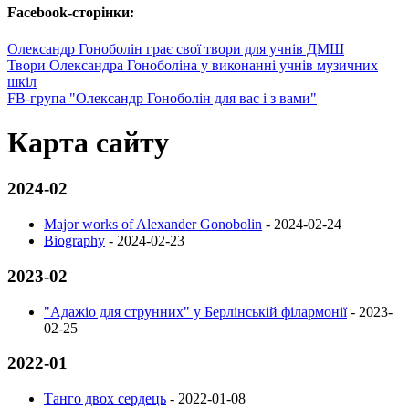
Facebook-сторінки:
Олександр Гоноболін грає свої твори для учнів ДМШ
Твори Олександра Гоноболіна у виконанні учнів музичних
шкіл
FB-група "Олександр Гоноболін для вас і з вами"
Карта сайту
2024-02
Major works of Alexander Gonobolin
-
2024-02-24
Biography
-
2024-02-23
2023-02
"Адажіо для струнних" у Берлінській філармонії
-
2023-
02-25
2022-01
Танго двох сердець
-
2022-01-08