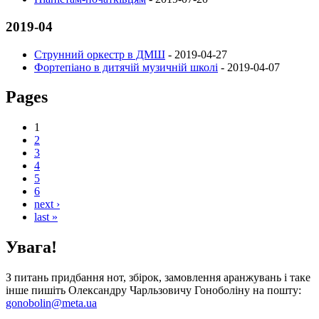
2019-04
Струнний оркестр в ДМШ
-
2019-04-27
Фортепіано в дитячій музичній школі
-
2019-04-07
Pages
1
2
3
4
5
6
next ›
last »
Увага!
З питань придбання нот, збірок, замовлення аранжувань і таке
інше пишіть Олександру Чарльзовичу Гоноболіну на пошту:
gonobolin@meta.ua