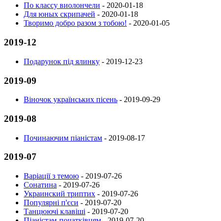
По классу виолончели
-
2020-01-18
Для юных скрипачей
-
2020-01-18
Творимо добро разом з тобою!
-
2020-01-05
2019-12
Подарунок під ялинку
-
2019-12-23
2019-09
Віночок українських пісень
-
2019-09-29
2019-08
Починаючим піаністам
-
2019-08-17
2019-07
Варіації з темою
-
2019-07-26
Сонатина
-
2019-07-26
Украинский триптих
-
2019-07-26
Популярні п'єси
-
2019-07-20
Танцюючі клавіші
-
2019-07-20
Піаністам-початківцям
-
2019-07-20