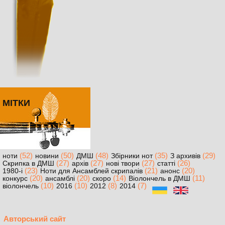
МІТКИ
(52)
(50)
(48)
(35)
(29)
ноти
новини
ДМШ
Збірники нот
З архивів
(27)
(27)
(27)
(26)
Скрипка в ДМШ
архів
нові твори
статті
(23)
(21)
(20)
1980-і
Ноти для Ансамблей скрипалів
анонс
(20)
(20)
(14)
(11)
конкурс
ансамблі
скоро
Віолончель в ДМШ
(10)
(10)
(8)
(7)
віолончель
2016
2012
2014
Авторський сайт