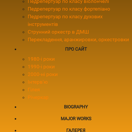
Педрепертуар по класу віолончелі
Педрепертуар по класу фортепіано
Педрепертуар по класу духових
інструментів
Струнний оркестр в ДМШ
Перекладення, аранжировки, оркестровки
ПРО САЙТ
1980-і роки
1990-і роки
2000-ні роки
Інтерв'ю
Гілея
Річеркар
BIOGRAPHY
MAJOR WORKS
ГАЛЕРЕЯ