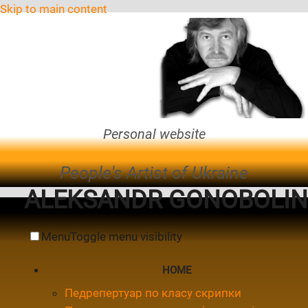
Skip to main content
Personal website
People's Artist of Ukraine
ALEKSANDR GONOBOLIN
Menu
Toggle menu visibility
HOME
Педрепертуар по класу скрипки