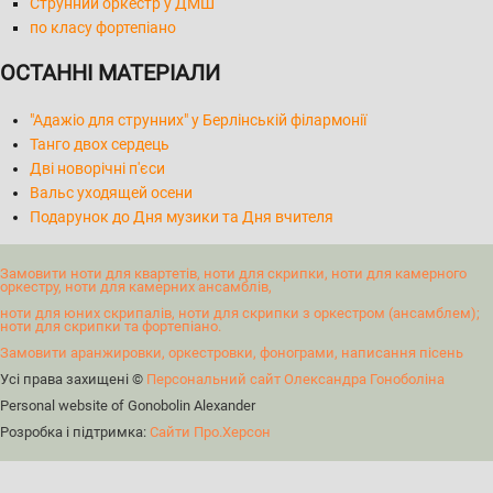
Струнний оркестр у ДМШ
по класу фортепіано
ОСТАННІ МАТЕРІАЛИ
"Адажіо для струнних" у Берлінській філармонії
Танго двох сердець
Дві новорічні п'єси
Вальс уходящей осени
Подарунок до Дня музики та Дня вчителя
Замовити ноти для квартетів, ноти для скрипки, ноти для камерного
оркестру, ноти для камерних ансамблів,
ноти для юних скрипалів, ноти для скрипки з оркестром (ансамблем);
ноти для скрипки та фортепіано.
Замовити аранжировки, оркестровки, фонограми, написання пісень
Усі права захищені ©
Персональний сайт Олександра Гоноболіна
Personal website of Gonobolin Alexander
Розробка і підтримка:
Сайти Про.Херсон