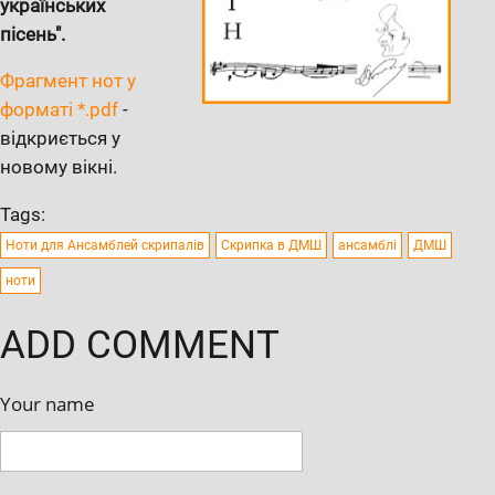
українських
пісень".
Фрагмент нот у
форматі *.pdf
-
відкриється у
новому вікні.
Tags:
Ноти для Ансамблей скрипалів
Скрипка в ДМШ
ансамблі
ДМШ
ноти
ADD COMMENT
Your name