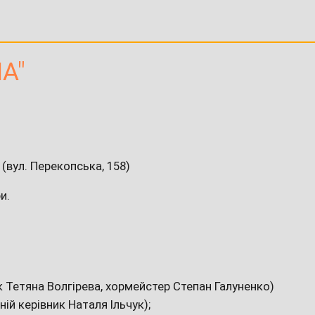
A"
(вул. Перекопська, 158)
и.
 Тетяна Волгірева, хормейстер Степан Галуненко)
й керівник Наталя Ільчук);