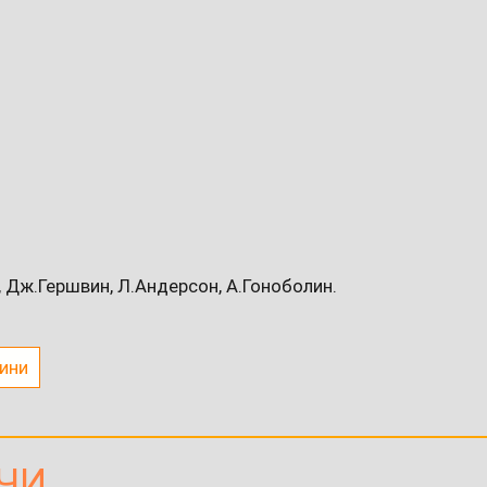
, Дж.Гершвин, Л.Андерсон, А.Гоноболин.
ини
ЧИ