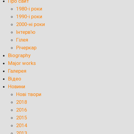
Про сайт
1980-і роки
1990-і роки
2000-ні роки
Інтерв'ю
Гілея
Річеркар
Biography
Major works
Галерея
Відео
Новини
Нові твори
2018
2016
2015
2014
2013