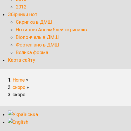
2012
Збірники нот
Скрипка в ДМШ
Ноти для Ансамблей скрипалів
Віолончель в ДМШ
Фортепіано в ДМШ
Велика форма
Карта сайту
Home
»
скоро
»
скоро