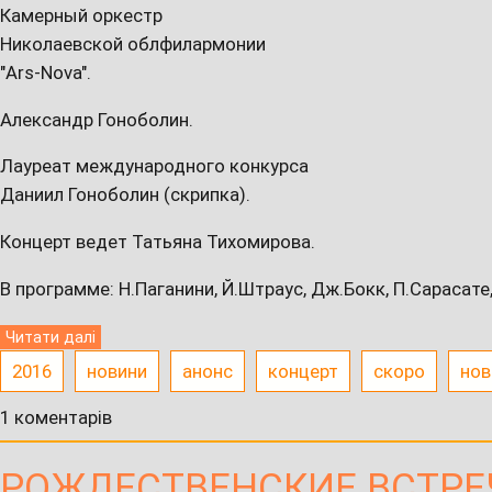
Камерный оркестр
Николаевской облфилармонии
"Ars-Nova".
Александр Гоноболин.
Лауреат международного конкурса
Даниил Гоноболин (скрипка).
Концерт ведет Татьяна Тихомирова.
В программе: Н.Паганини, Й.Штраус, Дж.Бокк, П.Сарасате
Читати далі
2016
новини
анонс
концерт
скоро
нов
1 коментарів
РОЖДЕСТВЕНСКИЕ ВСТРЕ