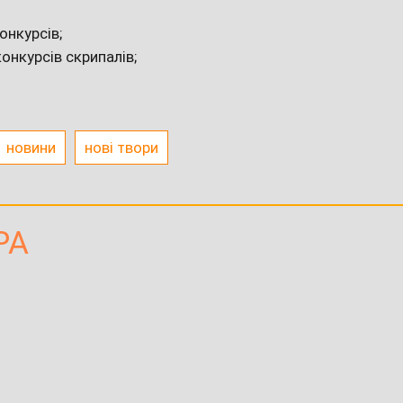
онкурсів;
онкурсів скрипалів;
новини
нові твори
РА