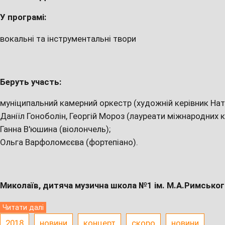
У програмі:
вокальні та інструментальні твори
Беруть участь:
муніципальний камерний оркестр (художній керівник Ната
Даніїл Гоноболін, Георгій Мороз (лауреати міжнародних к
Ганна В'юшина (віолончель);
Ольга Варфоломєєва (фортепіано).
Миколаїв, дитяча музична школа №1 ім. М.А.Римськог
Читати далі
2018
новини
концерт
скоро
новини