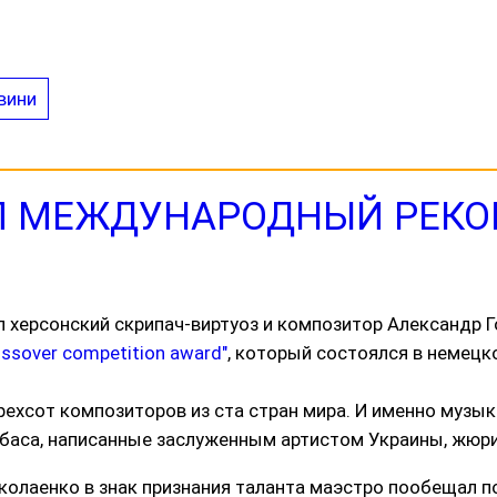
вини
Л МЕЖДУНАРОДНЫЙ РЕКО
 херсонский скрипач-виртуоз и композитор Александр Г
ossover competіtіon award"
, который состоялся в немец
рехсот композиторов из ста стран мира. И именно музы
рабаса, написанные заслуженным артистом Украины, жюр
олаенко в знак признания таланта маэстро пообещал по