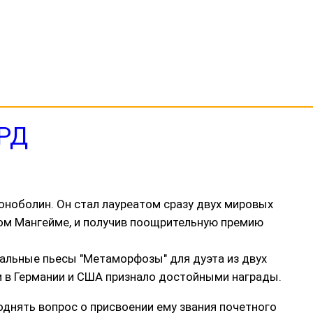
РД
оноболин. Он стал лауреатом сразу двух мировых
ком Мангейме, и получив поощрительную премию
кальные пьесы "Метаморфозы" для дуэта из двух
и в Германии и США признало достойными награды.
днять вопрос о присвоении ему звания почетного