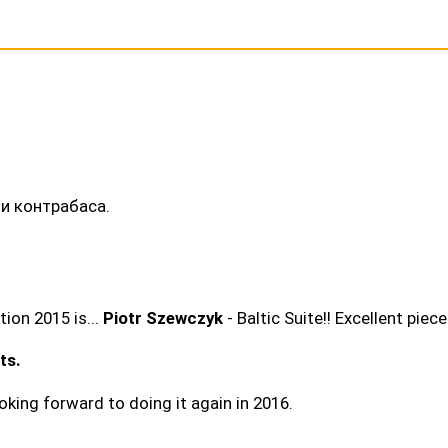
и контрабаса.
ion 2015 is...
Piotr Szewczyk
- Baltic Suite!! Excellent pie
ts.
ing forward to doing it again in 2016.