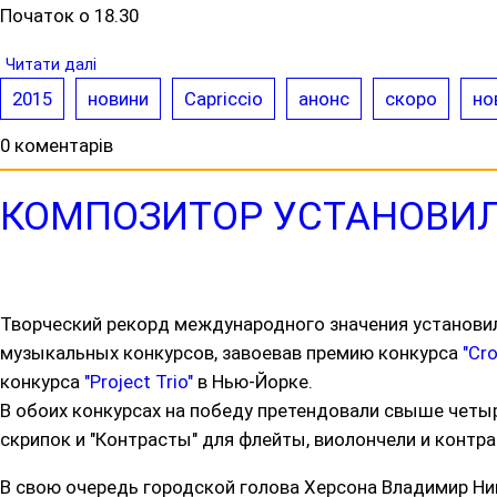
Початок о 18.30
Читати далі
2015
новини
Capriccio
анонс
скоро
но
0 коментарів
КОМПОЗИТОР УСТАНОВИ
Творческий рекорд международного значения установил
музыкальных конкурсов, завоевав премию конкурса
"Cr
конкурса
"Project Trіo"
в Нью-Йорке.
В обоих конкурсах на победу претендовали свыше четы
скрипок и "Контрасты" для флейты, виолончели и конт
В свою очередь городской голова Херсона Владимир Ник