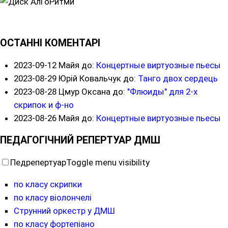
ОСТАННІ КОМЕНТАРІ
2023-09-12
Майя до:
Концертные виртуозные пьесы
2023-08-29
Юрій Ковальчук до:
Танго двох сердець
2023-08-28
Цмур Оксана до:
"Флюиды" для 2-х
скрипок и ф-но
2023-08-26
Майя до:
Концертные виртуозные пьесы
ПЕДАГОГІЧНИЙ РЕПЕРТУАР ДМШ
Педрепертуар
Toggle menu visibility
по класу скрипки
по класу віолончелі
Струнний оркестр у ДМШ
по класу фортепіано