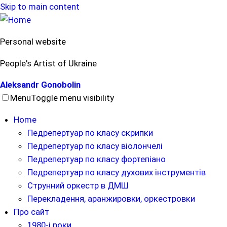
Skip to main content
Personal website
People's Artist of Ukraine
Aleksandr Gonobolin
Menu
Toggle menu visibility
Home
Педрепертуар по класу скрипки
Педрепертуар по класу віолончелі
Педрепертуар по класу фортепіано
Педрепертуар по класу духових інструментів
Струнний оркестр в ДМШ
Перекладення, аранжировки, оркестровки
Про сайт
1980-і роки