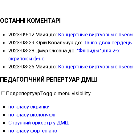
ОСТАННІ КОМЕНТАРІ
2023-09-12
Майя до:
Концертные виртуозные пьесы
2023-08-29
Юрій Ковальчук до:
Танго двох сердець
2023-08-28
Цмур Оксана до:
"Флюиды" для 2-х
скрипок и ф-но
2023-08-26
Майя до:
Концертные виртуозные пьесы
ПЕДАГОГІЧНИЙ РЕПЕРТУАР ДМШ
Педрепертуар
Toggle menu visibility
по класу скрипки
по класу віолончелі
Струнний оркестр у ДМШ
по класу фортепіано