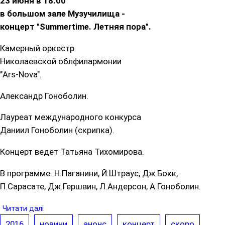
23 июня в 18.00
в большом зале Музучилища -
концерт "Summertime. Летняя пора".
Камерный оркестр
Николаевской облфилармонии
"Ars-Nova".
Александр Гоноболин.
Лауреат международного конкурса
Даниил Гоноболин (скрипка).
Концерт ведет Татьяна Тихомирова.
В программе: Н.Паганини, Й.Штраус, Дж.Бокк,
П.Сарасате, Дж.Гершвин, Л.Андерсон, А.Гоноболин.
Читати далі
2016
новини
анонс
концерт
скоро