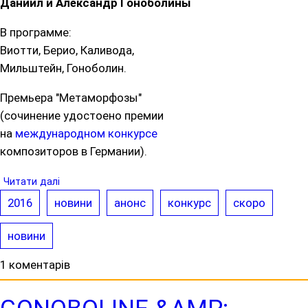
Даниил и Александр Гоноболины
В программе:
Виотти, Берио, Каливода,
Мильштейн, Гоноболин.
Премьера "Метаморфозы"
(сочинение удостоено премии
на
международном конкурсе
композиторов в Германии).
Читати далі
2016
новини
анонс
конкурс
скоро
новини
1 коментарів