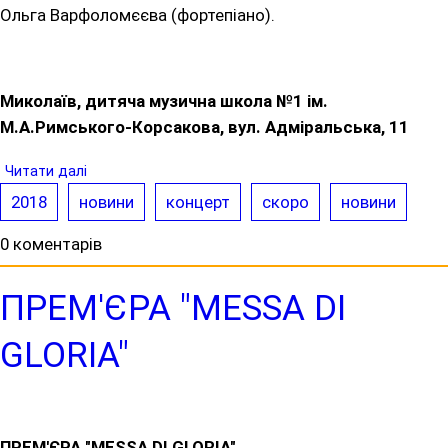
Ольга Варфоломєєва (фортепіано).
Миколаїв, дитяча музична школа №1 ім.
М.А.Римського-Корсакова, вул. Адміральська, 11
Читати далі
2018
новини
концерт
скоро
новини
0 коментарів
ПРЕМ'ЄРА "MESSA DI
GLORIA"
ПРЕМ'ЄРА "MESSA DI GLORIA"