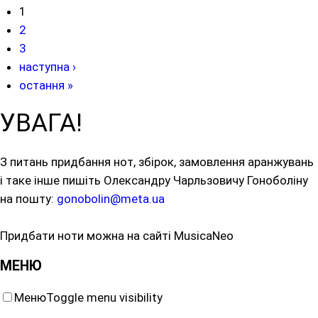
1
2
3
наступна ›
остання »
УВАГА!
З питань придбання нот, збірок, замовлення аранжувань
і таке інше пишіть Олександру Чарльзовичу Гоноболіну
на пошту:
gonobolin@meta.ua
Придбати ноти можна на сайті MusicaNeo
МЕНЮ
Меню
Toggle menu visibility