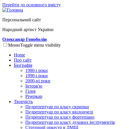
Перейти до основного вмісту
Персональний сайт
Народний артист України
Олександр Гоноболін
Меню
Toggle menu visibility
Home
Про сайт
Біографія
1980-і роки
1990-і роки
2000-ні роки
Інтерв'ю
Гілея
Річеркар
Творчість
Педрепертуар по класу скрипки
Педрепертуар по класу віолончелі
Педрепертуар по класу фортепіано
Педрепертуар по класу духових інструментів
Струнний оркестр в ДМШ