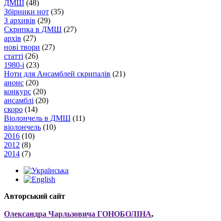
ДМШ
(48)
Збірники нот
(35)
З архивів
(29)
Скрипка в ДМШ
(27)
архів
(27)
нові твори
(27)
статті
(26)
1980-і
(23)
Ноти для Ансамблей скрипалів
(21)
анонс
(20)
конкурс
(20)
ансамблі
(20)
скоро
(14)
Віолончель в ДМШ
(11)
віолончель
(10)
2016
(10)
2012
(8)
2014
(7)
Авторський сайт
Олександра Чарльзовича ГОНОБОЛІНА
,