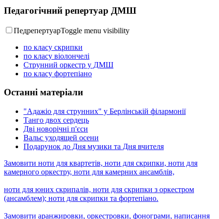
Педагогічний репертуар ДМШ
Педрепертуар
Toggle menu visibility
по класу скрипки
по класу віолончелі
Струнний оркестр у ДМШ
по класу фортепіано
Останні матеріали
"Адажіо для струнних" у Берлінській філармонії
Танго двох сердець
Дві новорічні п'єси
Вальс уходящей осени
Подарунок до Дня музики та Дня вчителя
Замовити ноти для квартетів, ноти для скрипки, ноти для
камерного оркестру, ноти для камерних ансамблів,
ноти для юних скрипалів, ноти для скрипки з оркестром
(ансамблем); ноти для скрипки та фортепіано.
Замовити аранжировки, оркестровки, фонограми, написання