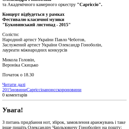
та Академічного камерного оркестру
"Capriccio".
Концерт відбудеться у рамках
Фестивалю класичної музики
"Буковинський листопад - 2015"
Солісти:
Народний артист України Павло Чеботов,
Заслужений артист України Олександр Гоноболін,
лауреати міжнародних конкурсів
Микола Головін,
Вероніка Скицько
Початок о 18.30
Читати далі
2015
новини
Capriccio
анонс
скоро
новини
0 коментарів
Увага!
З питань придбання нот, збірок, замовлення аранжувань і таке
інше пишіть Олександру Чарльзовичу Гоноболіну на пошту: