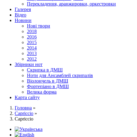
Перекладення, аранжировки, оркестровки
Галерея
Відео
Новини
Нові твори
2018
2016
2015
2014
2013
2012
Збірники нот
Скрипка в ДМШ
Ноти для Ансамблей скрипалів
Віолончель в ДМШ
Фортепіано в ДМШ
Велика форма
Карта сайту
Головна
»
Capriccio
»
Capriccio