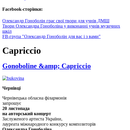
Facebook-сторінки:
Олександр Гоноболін грає свої твори для учнів ДМШ
Твори Олександра Гоноболіна у виконанні учнів музичних
шкіл
FB-група "Олександр Гоноболін для вас і з вами"
Capriccio
Gonoboline &amp; Capriccio
Чернівці
Чернівецька обласна філармонія
запрошує
20 листопада
на авторський концерт
Заслуженого артиста України,
лауреата міжнародного конкурсу композиторів
Олександра Гоноболіна