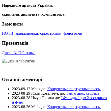
Народного артиста України,
скрипаля, диригента, композитора.
Замовити
НОТИ, аранжировки, оркестровки, фонограми
Презентація
Диск "АлГоРитмы"
Останні коментарі
2023-09-12
Майя до:
Концертные виртуозные пьесы
2023-08-29
Юрій Ковальчук до:
Танго двох сердець
2023-08-28
Цмур Оксана до:
"Флюиды" для 2-х скрипок
и ф-но
2023-08-26
Майя до:
Концертные виртуозные пьесы