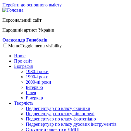
Перейти до основного вмісту
Персональний сайт
Народний артист України
Олександр Гоноболін
Меню
Toggle menu visibility
Home
Про сайт
Біографія
1980-і роки
1990-і роки
2000-ні роки
Інтерв'ю
Гілея
Річеркар
Творчість
Педрепертуар по класу скрипки
Педрепертуар по класу віолончелі
Педрепертуар по класу фортепіано
Педрепертуар по класу духових інструментів
Струнний оркестр в ДМШ