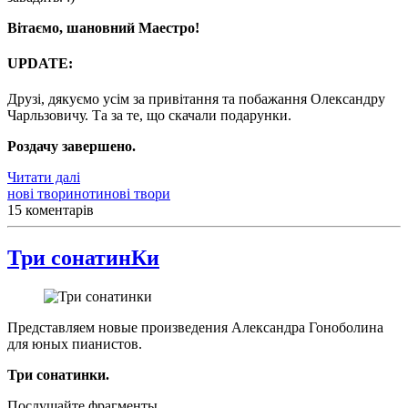
Вітаємо, шановний Маестро!
UPDATE:
Друзі, дякуємо усім за привітання та побажання Олександру
Чарльзовичу. Та за те, що скачали подарунки.
Роздачу завершено.
Читати далі
нові твори
ноти
нові твори
15 коментарів
Три сонатинКи
Представляем новые произведения Александра Гоноболина
для юных пианистов.
Три сонатинки.
Послушайте фрагменты.