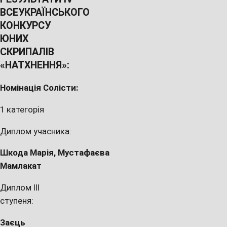
ВСЕУКРА
Ї
НС
Ь
КОГО
КОНКУРС
У
ЮН
И
Х
СКРИПА
ЛІВ
«НАТХНЕННЯ
»:
Номінація Солісти:
1 категорія
Диплом учасника:
Шкода Мар
і
я,
Мустафа
є
ва
Мамлакат
Диплом III
ступеня:
За
єць