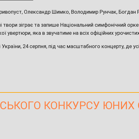
 Кривопуст, Олександр Шимко, Володимир Рунчак, Богдан
хні твори зіграє та запише Національний симфонічний орк
ї увертюри, яка в звучатиме на всіх офіційних урочистих
України, 24 серпня, під час масштабного концерту, де ус
ЇНСЬКОГО КОНКУРСУ ЮНИХ