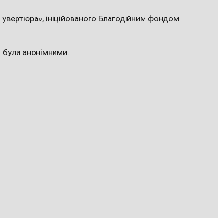
 увертюра», ініційованого Благодійним фондом
и були анонімними.