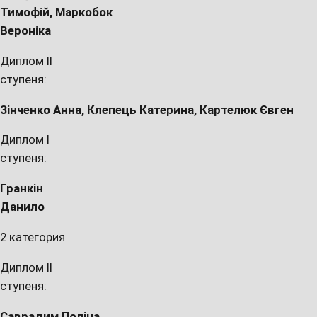
Тимоф
і
й, Маркобок
Верон
і
ка
Диплом II
ступеня:
Зінченко Анна, Клепець Катерина, Картелюк Євген
Диплом I
ступеня:
Гранк
і
н
Дан
и
л
о
2 категория
Диплом II
ступеня:
Саврадим Пол
і
на