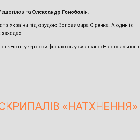
 Решетілов та
Олександр Гоноболін
.
естр України під орудою Володимира Сіренка. А один із
 заходах.
і почують увертюри фіналістів у виконанні Національного
 СКРИПАЛІВ «НАТХНЕННЯ»