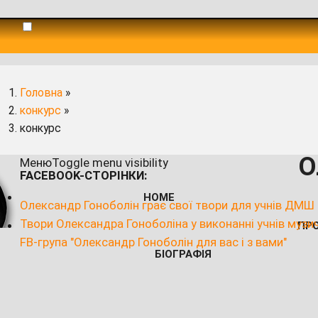
Головна
»
конкурс
»
конкурс
О
Меню
Toggle menu visibility
FACEBOOK-СТОРІНКИ:
HOME
Олександр Гоноболін грає свої твори для учнів ДМШ
Твори Олександра Гоноболіна у виконанні учнів музи
ПР
FB-група "Олександр Гоноболін для вас і з вами"
БІОГРАФІЯ