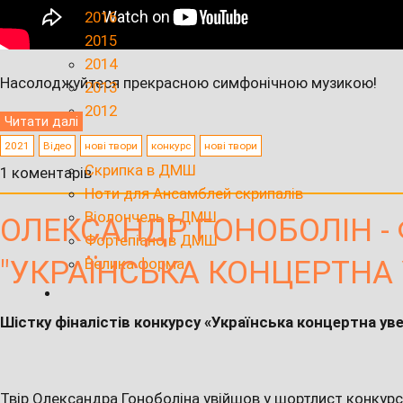
2016
2015
2014
Насолоджуйтеся прекрасною симфонічною музикою!
2013
2012
Читати далі
2021
Відео
нові твори
конкурс
нові твори
Скрипка в ДМШ
1 коментарів
Ноти для Ансамблей скрипалів
Віолончель в ДМШ
ОЛЕКСАНДР ГОНОБОЛІН -
Фортепіано в ДМШ
"УКРАЇНСЬКА КОНЦЕРТНА
Велика форма
Шістку фіналістів конкурсу «Українська концертна ув
Твір Олександра Гоноболіна увійшов у шортлист конкурс