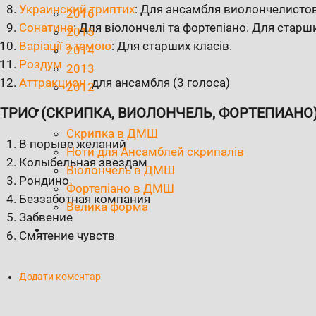
Украинский триптих
: Для ансамбля виолончелистов
2016
Сонатина
: Для віолончелі та фортепіано. Для стар
2015
Варіації з темою
: Для старших класів.
2014
Роздум
2013
Аттракцион
для ансамбля (3 голоса)
2012
ТРИО (СКРИПКА, ВИОЛОНЧЕЛЬ, ФОРТЕПИАНО
Скрипка в ДМШ
В порыве желаний
Ноти для Ансамблей скрипалів
Колыбельная звездам
Віолончель в ДМШ
Рондино
Фортепіано в ДМШ
Беззаботная компания
Велика форма
Забвение
Смятение чувств
Додати коментар