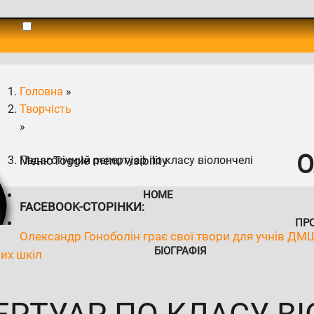
Головна
»
Творчість
»
О
Меню
Педагогічний репертуар по класу віолончелі
Toggle menu visibility
HOME
FACEBOOK-СТОРІНКИ:
ПР
Олександр Гоноболін грає свої твори для учнів ДМ
БІОГРАФІЯ
их шкіл