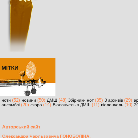
МІТКИ
(52)
(50)
(48)
(35)
(29)
ноти
новини
ДМШ
Збірники нот
З архивів
ар
(20)
(14)
(11)
(10)
ансамблі
скоро
Віолончель в ДМШ
віолончель
2
Авторський сайт
,
Олександра Чарльзовича ГОНОБОЛІНА