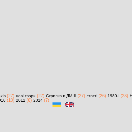
(27)
(27)
(27)
(26)
(23)
хів
нові твори
Скрипка в ДМШ
статті
1980-і
Н
(10)
(8)
(7)
016
2012
2014