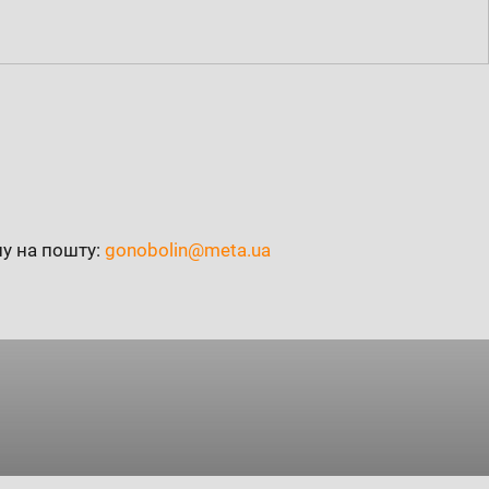
ну на пошту:
gonobolin@meta.ua