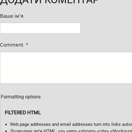
Ваше ім'я
Comment
*
Formatting options
FILTERED HTML
Web page addresses and email addresses turn into links automat
Дозволені теґи HTML: <a> <em> <strong> <cite> <blockquote