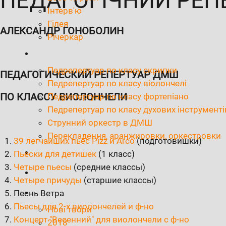
ПЕДАГОГІЧНИЙ РЕП
Інтерв'ю
Гілея
АЛЕКСАНДР ГОНОБОЛИН
Річеркар
Педрепертуар по класу скрипки
ПЕДАГОГИЧЕСКИЙ РЕПЕРТУАР ДМШ
Педрепертуар по класу віолончелі
ПО КЛАССУ ВИОЛОНЧЕЛИ
Педрепертуар по класу фортепіано
Педрепертуар по класу духових інструменті
Струнний оркестр в ДМШ
Перекладення, аранжировки, оркестровки
39 легчайших пьес Pizz и Arco
(подготовишки)
Пьески для детишек
(1 класс)
Четыре пьесы
(средние классы)
Четыре причуды
(старшие классы)
Песнь Ветра
Пьесы для 2-х виолончелей и ф-но
Нові твори
Концерт "Весенний" для виолончели с ф-но
2018