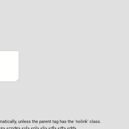
ically, unless the parent tag has the 'nolink' class.
> <code> <ul> <ol> <li> <dl> <dt> <dd>