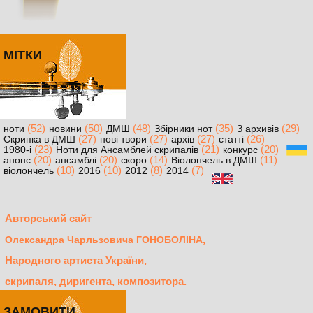
МІТКИ
(52)
(50)
(48)
(35)
(29)
ноти
новини
ДМШ
Збірники нот
З архивів
(27)
(27)
(27)
(26)
Скрипка в ДМШ
нові твори
архів
статті
(23)
(21)
(20)
1980-і
Ноти для Ансамблей скрипалів
конкурс
(20)
(20)
(14)
(11)
анонс
ансамблі
скоро
Віолончель в ДМШ
(10)
(10)
(8)
(7)
віолончель
2016
2012
2014
Авторський сайт
,
Олександра Чарльзовича ГОНОБОЛІНА
Народного артиста України,
скрипаля, диригента, композитора.
ЗАМОВИТИ