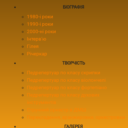
БІОГРАФІЯ
1980-і роки
1990-і роки
2000-ні роки
Інтерв'ю
Гілея
Річеркар
ТВОРЧІСТЬ
Педрепертуар по класу скрипки
Педрепертуар по класу віолончелі
Педрепертуар по класу фортепіано
Педрепертуар по класу духових
інструментів
Струнний оркестр в ДМШ
Перекладення, аранжировки, оркестровки
ГАЛЕРЕЯ