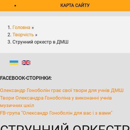
КАРТА САЙТУ
Головна
»
Творчість
»
Струнний оркестр в ДМШ
FACEBOOK-СТОРІНКИ:
Олександр Гоноболін грає свої твори для учнів ДМШ
Твори Олександра Гоноболіна у виконанні учнів
музичних шкіл
FB-група "Олександр Гоноболін для вас і з вами"