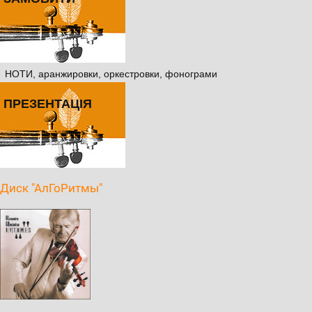
НОТИ, аранжировки, оркестровки, фонограми
ПРЕЗЕНТАЦІЯ
Диск "АлГоРитмы"