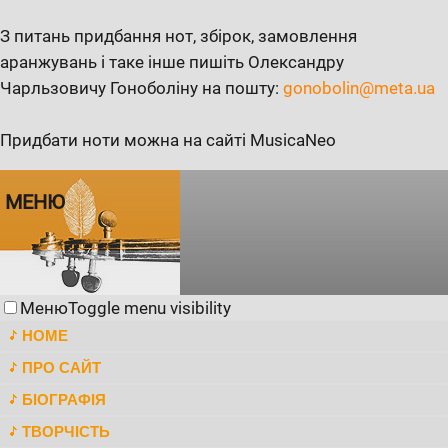
З питань придбання нот, збірок, замовлення
аранжувань і таке інше пишіть Олександру
Чарльзовичу Гоноболіну на пошту:
gonobolin@meta.ua
Придбати ноти можна на сайті MusicaNeo
МЕНЮ
Меню
Toggle menu visibility
HOME
ПРО САЙТ
БІОГРАФІЯ
ТВОРЧІСТЬ