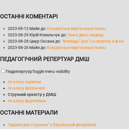
ОСТАННІ КОМЕНТАРІ
2023-09-12
Майя до:
Концертные виртуозные пьесы
2023-08-29
Юрій Ковальчук до:
Танго двох сердець
2023-08-28
Цмур Оксана до:
"Флюиды" для 2-х скрипок и ф-но
2023-08-26
Майя до:
Концертные виртуозные пьесы
ПЕДАГОГІЧНИЙ РЕПЕРТУАР ДМШ
Педрепертуар
Toggle menu visibility
по класу скрипки
по класу віолончелі
Струнний оркестр у ДМШ
по класу фортепіано
ОСТАННІ МАТЕРІАЛИ
"Адажіо для струнних" у Берлінській філармонії