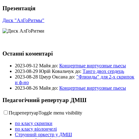
Презентація
Диск "АлГоРитмы"
Останні коментарі
2023-09-12
Майя до:
Концертные виртуозные пьесы
2023-08-29
Юрій Ковальчук до:
Танго двох сердець
2023-08-28
Цмур Оксана до:
"Флюиды" для 2-х скрипок
и ф-но
2023-08-26
Майя до:
Концертные виртуозные пьесы
Педагогічний репертуар ДМШ
Педрепертуар
Toggle menu visibility
по класу скрипки
по класу віолончелі
Струнний оркестр у ДМШ