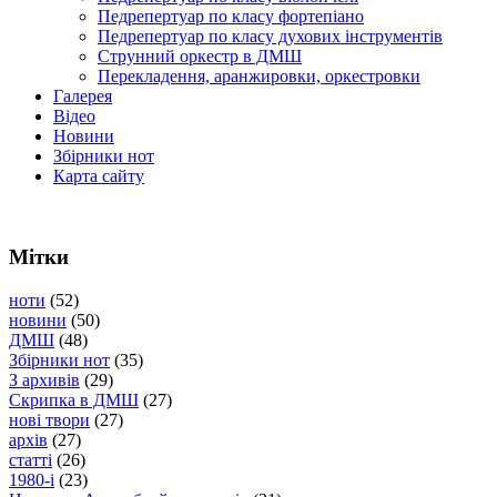
Педрепертуар по класу фортепіано
Педрепертуар по класу духових інструментів
Струнний оркестр в ДМШ
Перекладення, аранжировки, оркестровки
Галерея
Відео
Новини
Збірники нот
Карта сайту
Мітки
ноти
(52)
новини
(50)
ДМШ
(48)
Збірники нот
(35)
З архивів
(29)
Скрипка в ДМШ
(27)
нові твори
(27)
архів
(27)
статті
(26)
1980-і
(23)