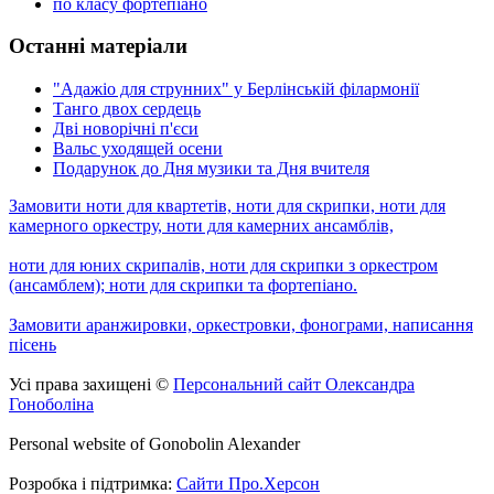
по класу фортепіано
Останні матеріали
"Адажіо для струнних" у Берлінській філармонії
Танго двох сердець
Дві новорічні п'єси
Вальс уходящей осени
Подарунок до Дня музики та Дня вчителя
Замовити ноти для квартетів, ноти для скрипки, ноти для
камерного оркестру, ноти для камерних ансамблів,
ноти для юних скрипалів, ноти для скрипки з оркестром
(ансамблем); ноти для скрипки та фортепіано.
Замовити аранжировки, оркестровки, фонограми, написання
пісень
Усі права захищені ©
Персональний сайт Олександра
Гоноболіна
Personal website of Gonobolin Alexander
Розробка і підтримка:
Сайти Про.Херсон