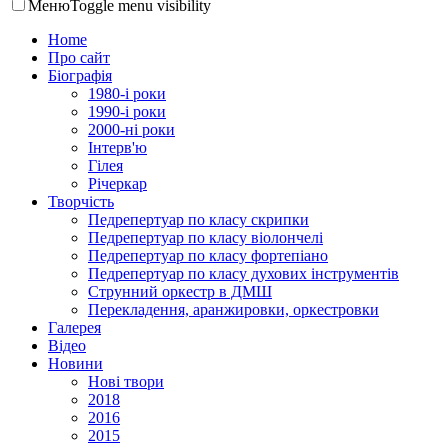
Меню
Toggle menu visibility
Home
Про сайт
Біографія
1980-і роки
1990-і роки
2000-ні роки
Інтерв'ю
Гілея
Річеркар
Творчість
Педрепертуар по класу скрипки
Педрепертуар по класу віолончелі
Педрепертуар по класу фортепіано
Педрепертуар по класу духових інструментів
Струнний оркестр в ДМШ
Перекладення, аранжировки, оркестровки
Галерея
Відео
Новини
Нові твори
2018
2016
2015