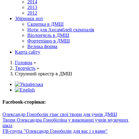
2014
2013
2012
Збірники нот
Скрипка в ДМШ
Ноти для Ансамблей скрипалів
Віолончель в ДМШ
Фортепіано в ДМШ
Велика форма
Карта сайту
Головна
»
Творчість
»
Струнний оркестр в ДМШ
Facebook-сторінки:
Олександр Гоноболін грає свої твори для учнів ДМШ
Твори Олександра Гоноболіна у виконанні учнів музичних
шкіл
FB-група "Олександр Гоноболін для вас і з вами"