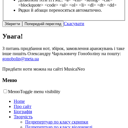
<blockquote> <code> <ul> <ol> <li> <dl> <dt> <dd>
Рядки й абзаци переносяться автоматично.
Скасувати
Увага!
З питань придбання нот, збірок, замовлення аранжувань і таке
інше пишіть Олександру Чарльзовичу Гоноболіну на пошту:
gonobolin@meta.ua
Придбати ноти можна на сайті MusicaNeo
Меню
Меню
Toggle menu visibility
Home
Про сайт
Біографія
Творчість
Педрепертуар по класу скрипки
Педрепертуар по класу віолончелі