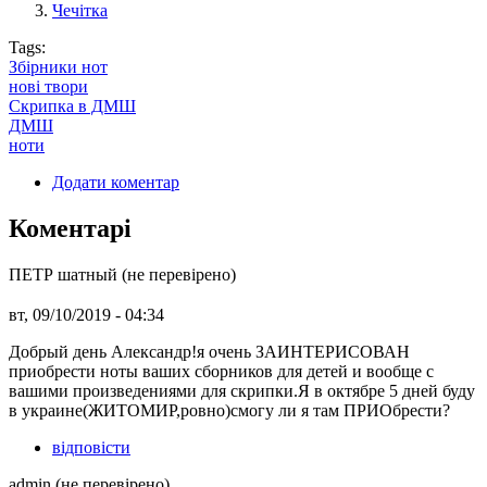
Чечітка
Tags:
Збірники нот
нові твори
Скрипка в ДМШ
ДМШ
ноти
Додати коментар
Коментарі
ПЕТР шатный (не перевірено)
вт, 09/10/2019 - 04:34
Добрый день Александр!я очень ЗАИНТЕРИСОВАН
приобрести ноты ваших сборников для детей и вообще с
вашими произведениями для скрипки.Я в октябре 5 дней буду
в украине(ЖИТОМИР,ровно)смогу ли я там ПРИОбрести?
відповісти
admin (не перевірено)