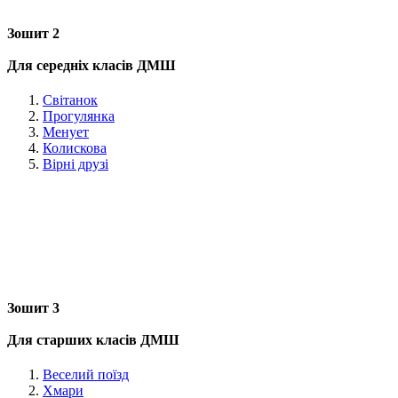
Зошит 2
Для середніх класів ДМШ
Світанок
Прогулянка
Менует
Колискова
Вірні друзі
Зошит 3
Для старших класів ДМШ
Веселий поїзд
Хмари