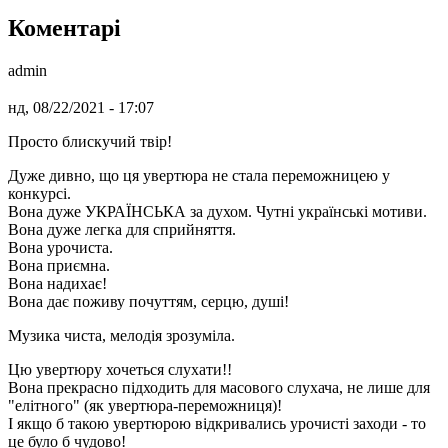
Коментарі
admin
нд, 08/22/2021 - 17:07
Просто блискучий твір!
Дуже дивно, що ця увертюра не стала переможницею у
конкурсі.
Вона дуже УКРАЇНСЬКА за духом. Чутні українські мотиви.
Вона дуже легка для сприйняття.
Вона урочиста.
Вона приємна.
Вона надихає!
Вона дає поживу почуттям, серцю, душі!
Музика чиста, мелодія зрозуміла.
Цю увертюру хочеться слухати!!
Вона прекрасно підходить для масового слухача, не лише для
"елітного" (як увертюра-переможниця)!
І якщо б такою увертюрою відкривались урочисті заходи - то
це було б чудово!