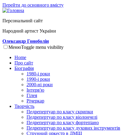
Перейти до основного вмісту
Персональний сайт
Народний артист України
Олександр Гоноболін
Меню
Toggle menu visibility
Home
Про сайт
Біографія
1980-і роки
1990-і роки
2000-ні роки
Інтерв'ю
Гілея
Річеркар
Творчість
Педрепертуар по класу скрипки
Педрепертуар по класу віолончелі
Педрепертуар по класу фортепіано
Педрепертуар по класу духових інструментів
Струнний оркестр в ДМШ