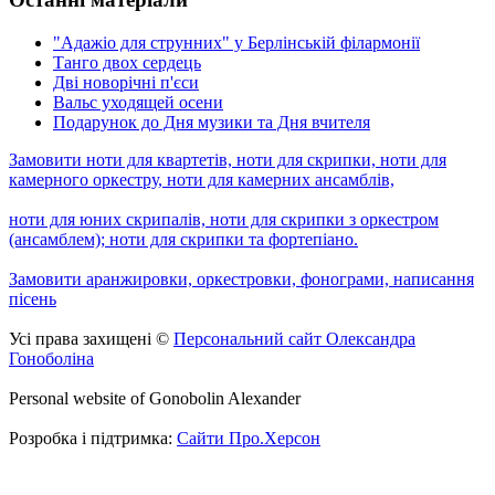
"Адажіо для струнних" у Берлінській філармонії
Танго двох сердець
Дві новорічні п'єси
Вальс уходящей осени
Подарунок до Дня музики та Дня вчителя
Замовити ноти для квартетів, ноти для скрипки, ноти для
камерного оркестру, ноти для камерних ансамблів,
ноти для юних скрипалів, ноти для скрипки з оркестром
(ансамблем); ноти для скрипки та фортепіано.
Замовити аранжировки, оркестровки, фонограми, написання
пісень
Усі права захищені ©
Персональний сайт Олександра
Гоноболіна
Personal website of Gonobolin Alexander
Розробка і підтримка:
Сайти Про.Херсон