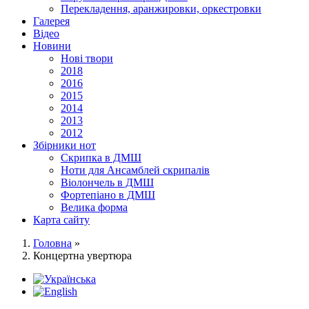
Перекладення, аранжировки, оркестровки
Галерея
Відео
Новини
Нові твори
2018
2016
2015
2014
2013
2012
Збірники нот
Скрипка в ДМШ
Ноти для Ансамблей скрипалів
Віолончель в ДМШ
Фортепіано в ДМШ
Велика форма
Карта сайту
Головна
»
Концертна увертюра