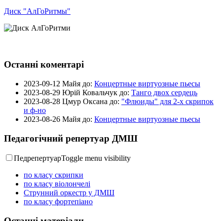
Диск "АлГоРитмы"
Останні коментарі
2023-09-12
Майя до:
Концертные виртуозные пьесы
2023-08-29
Юрій Ковальчук до:
Танго двох сердець
2023-08-28
Цмур Оксана до:
"Флюиды" для 2-х скрипок
и ф-но
2023-08-26
Майя до:
Концертные виртуозные пьесы
Педагогічний репертуар ДМШ
Педрепертуар
Toggle menu visibility
по класу скрипки
по класу віолончелі
Струнний оркестр у ДМШ
по класу фортепіано
Останні матеріали