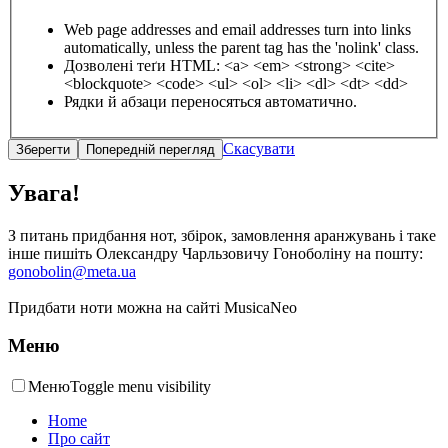
Web page addresses and email addresses turn into links
automatically, unless the parent tag has the 'nolink' class.
Дозволені теґи HTML: <a> <em> <strong> <cite>
<blockquote> <code> <ul> <ol> <li> <dl> <dt> <dd>
Рядки й абзаци переносяться автоматично.
Скасувати
Увага!
З питань придбання нот, збірок, замовлення аранжувань і таке
інше пишіть Олександру Чарльзовичу Гоноболіну на пошту:
gonobolin@meta.ua
Придбати ноти можна на сайті MusicaNeo
Меню
Меню
Toggle menu visibility
Home
Про сайт