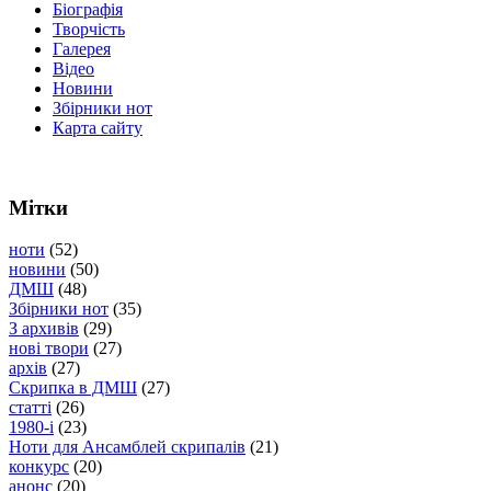
Біографія
Творчість
Галерея
Відео
Новини
Збірники нот
Карта сайту
Мітки
ноти
(52)
новини
(50)
ДМШ
(48)
Збірники нот
(35)
З архивів
(29)
нові твори
(27)
архів
(27)
Скрипка в ДМШ
(27)
статті
(26)
1980-і
(23)
Ноти для Ансамблей скрипалів
(21)
конкурс
(20)
анонс
(20)