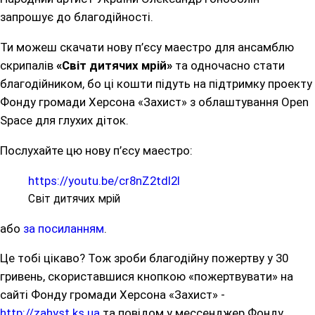
запрошує до благодійності.
Ти можеш скачати нову п’єсу маестро для ансамблю
скрипалів
«Світ дитячих мрій»
та одночасно стати
благодійником, бо ці кошти підуть на підтримку проекту
Фонду громади Херсона «Захист» з облаштування Open
Space для глухих діток.
Послухайте цю нову п’єсу маестро:
https://youtu.be/cr8nZ2tdl2I
Світ дитячих мрій
або
за посиланням
.
Це тобі цікаво? Тож зроби благодійну пожертву у 30
гривень, скориставшися кнопкою «пожертвувати» на
сайті Фонду громади Херсона «Захист» -
http://zahyst.ks.ua
та повідом у мессенджер Фонду