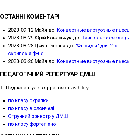
ОСТАННІ КОМЕНТАРІ
2023-09-12
Майя до:
Концертные виртуозные пьесы
2023-08-29
Юрій Ковальчук до:
Танго двох сердець
2023-08-28
Цмур Оксана до:
"Флюиды" для 2-х
скрипок и ф-но
2023-08-26
Майя до:
Концертные виртуозные пьесы
ПЕДАГОГІЧНИЙ РЕПЕРТУАР ДМШ
Педрепертуар
Toggle menu visibility
по класу скрипки
по класу віолончелі
Струнний оркестр у ДМШ
по класу фортепіано