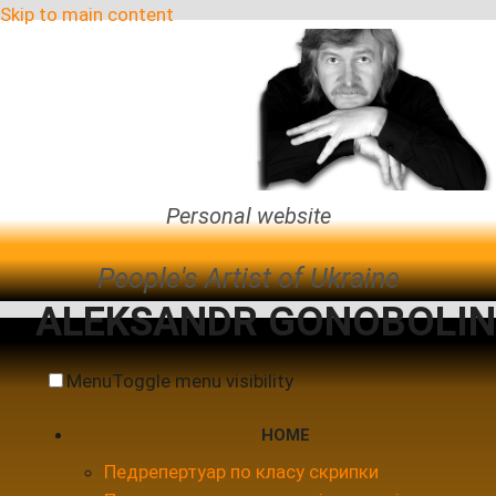
Skip to main content
Personal website
People's Artist of Ukraine
ALEKSANDR GONOBOLIN
Menu
Toggle menu visibility
HOME
Педрепертуар по класу скрипки