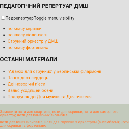
ПЕДАГОГІЧНИЙ РЕПЕРТУАР ДМШ
Педрепертуар
Toggle menu visibility
по класу скрипки
по класу віолончелі
Струнний оркестр у ДМШ
по класу фортепіано
ОСТАННІ МАТЕРІАЛИ
"Адажіо для струнних" у Берлінській філармонії
Танго двох сердець
Дві новорічні п'єси
Вальс уходящей осени
Подарунок до Дня музики та Дня вчителя
Замовити ноти для квартетів, ноти для скрипки, ноти для камерного
оркестру, ноти для камерних ансамблів,
ноти для юних скрипалів, ноти для скрипки з оркестром (ансамблем); ноти
для скрипки та фортепіано.