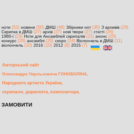
(52)
(50)
(48)
(35)
(29)
ноти
новини
ДМШ
Збірники нот
З архивів
(27)
(27)
(27)
(26)
Скрипка в ДМШ
архів
нові твори
статті
(23)
(21)
(20)
1980-і
Ноти для Ансамблей скрипалів
анонс
(20)
(20)
(14)
(11)
конкурс
ансамблі
скоро
Віолончель в ДМШ
(10)
(10)
(8)
(7)
віолончель
2016
2012
2015
Авторський сайт
,
Олександра Чарльзовича ГОНОБОЛІНА
Народного артиста України,
скрипаля, диригента, композитора.
ЗАМОВИТИ