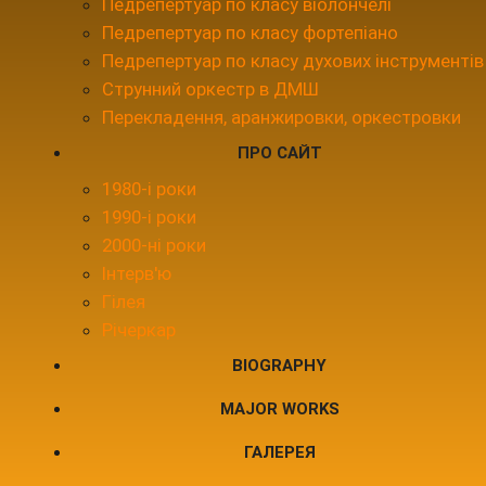
Педрепертуар по класу віолончелі
Педрепертуар по класу фортепіано
Педрепертуар по класу духових інструментів
Струнний оркестр в ДМШ
Перекладення, аранжировки, оркестровки
ПРО САЙТ
1980-і роки
1990-і роки
2000-ні роки
Інтерв'ю
Гілея
Річеркар
BIOGRAPHY
MAJOR WORKS
ГАЛЕРЕЯ