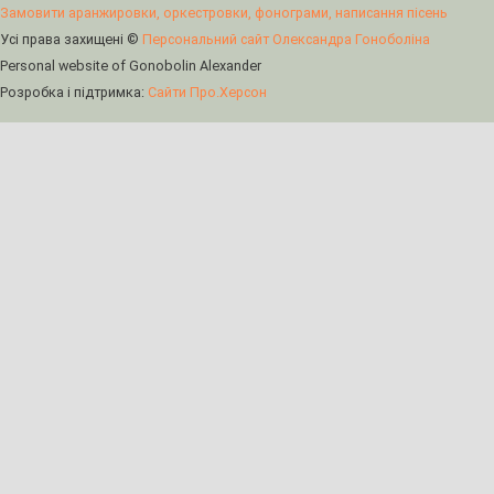
Замовити аранжировки, оркестровки, фонограми, написання пісень
Усі права захищені ©
Персональний сайт Олександра Гоноболіна
Personal website of Gonobolin Alexander
Розробка і підтримка:
Сайти Про.Херсон