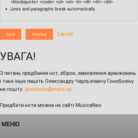
<blockquote> <code> <ul> <ol> <li> <dl> <dt> <dd>
Lines and paragraphs break automatically.
Cancel
УВАГА!
З питань придбання нот, збірок, замовлення аранжувань
і таке інше пишіть Олександру Чарльзовичу Гоноболіну
на пошту:
gonobolin@meta.ua
Придбати ноти можна на сайті MusicaNeo
МЕНЮ