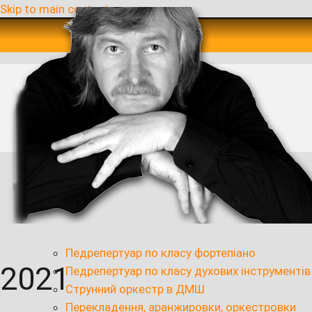
Skip to main content
Педрепертуар по класу фортепіано
2021
Педрепертуар по класу духових інструментів
Струнний оркестр в ДМШ
Перекладення, аранжировки, оркестровки