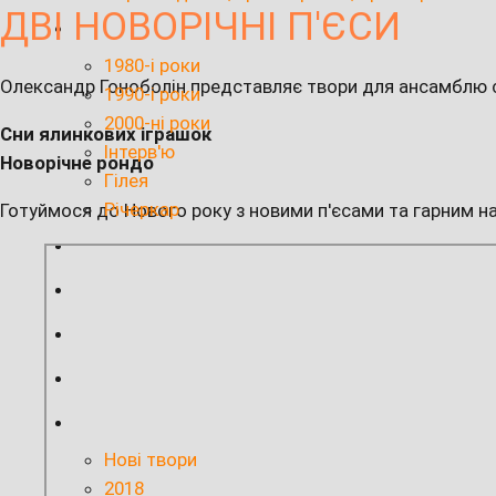
ДВІ НОВОРІЧНІ П'ЄСИ
1980-і роки
Олександр Гоноболін представляє твори для ансамблю с
1990-і роки
2000-ні роки
Сни ялинкових іграшок
Інтерв'ю
Новорічне рондо
Гілея
Річеркар
Готуймося до Нового року з новими п'єсами та гарним н
Нові твори
2018