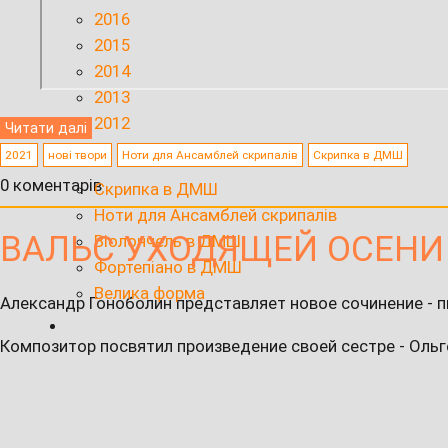
2016
2015
2014
2013
2012
Читати далі
2021
нові твори
Ноти для Ансамблей скрипалів
Скрипка в ДМШ
0 коментарів
Скрипка в ДМШ
Ноти для Ансамблей скрипалів
ВАЛЬС УХОДЯЩЕЙ ОСЕНИ
Віолончель в ДМШ
Фортепіано в ДМШ
Велика форма
Александр Гоноболин представляет новое сочинение - 
Композитор посвятил произведение своей сестре - Ольг