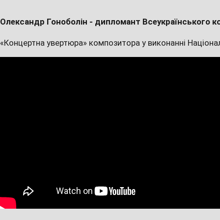
Олександр Гоноболін - дипломант Всеукраїнського к
«Концертна увертюра» композитора у виконанні Націона