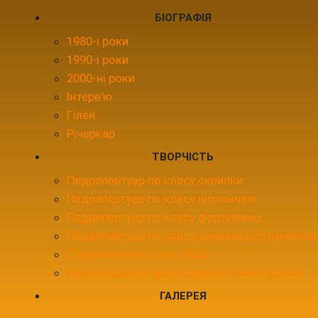
БІОГРАФІЯ
1980-і роки
1990-і роки
2000-ні роки
Інтерв'ю
Гілея
Річеркар
ТВОРЧІСТЬ
Педрепертуар по класу скрипки
Педрепертуар по класу віолончелі
Педрепертуар по класу фортепіано
Педрепертуар по класу духових інструментів
Струнний оркестр в ДМШ
Перекладення, аранжировки, оркестровки
ГАЛЕРЕЯ