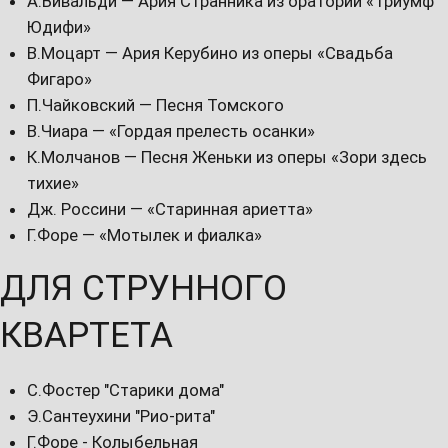
А.Вивальди — Ария Странника из оратории «Триумф
Юдифи»
В.Моцарт — Ария Керубино из оперы «Свадьба
Фигаро»
П.Чайковский — Песня Томского
В.Чиара — «Гордая прелесть осанки»
К.Молчанов — Песня Женьки из оперы «Зори здесь
тихие»
Дж. Россини — «Старинная ариетта»
Г.Форе — «Мотылек и фиалка»
ДЛЯ СТРУННОГО
КВАРТЕТА
С.Фостер "Старики дома"
Э.Сантеухини "Рио-рита"
Г.Форе - Колыбельная