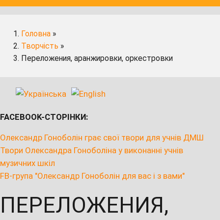
Головна
»
Творчість
»
Переложения, аранжировки, оркестровки
FACEBOOK-СТОРІНКИ:
Олександр Гоноболін грає свої твори для учнів ДМШ
Твори Олександра Гоноболіна у виконанні учнів
музичних шкіл
FB-група "Олександр Гоноболін для вас і з вами"
ПЕРЕЛОЖЕНИЯ,