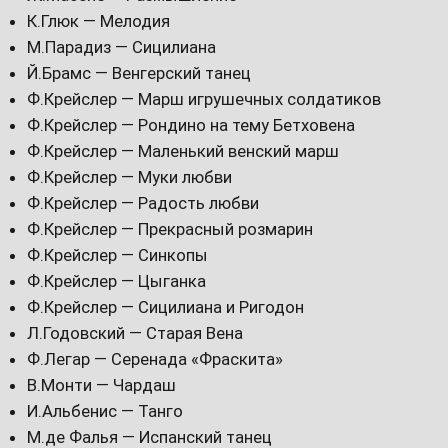
К.Глюк — Мелодия
М.Парадиз — Сицилиана
Й.Брамс — Венгерский танец
Ф.Крейслер — Марш игрушечных солдатиков
Ф.Крейслер — Рондино на тему Бетховена
Ф.Крейслер — Маленький венский марш
Ф.Крейслер — Муки любви
Ф.Крейслер — Радость любви
Ф.Крейслер — Прекрасный розмарин
Ф.Крейслер — Синкопы
Ф.Крейслер — Цыганка
Ф.Крейслер — Сицилиана и Ригодон
Л.Годовский — Старая Вена
Ф.Легар — Серенада «Фраскита»
В.Монти — Чардаш
И.Альбенис — Танго
М.де Фалья — Испанский танец