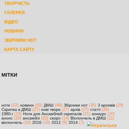
ТВОРЧІСТЬ
ГАЛЕРЕЯ
ВІДЕО
НОВИНИ
ЗБІРНИКИ НОТ
КАРТА САЙТУ
МІТКИ
(52)
(50)
(48)
(35)
(29)
ноти
новини
ДМШ
Збірники нот
З архивів
(27)
(27)
(27)
(26)
Скрипка в ДМШ
нові твори
архів
статті
(23)
(21)
(20)
1980-і
Ноти для Ансамблей скрипалів
конкурс
(20)
(20)
(14)
(11)
анонс
ансамблі
скоро
Віолончель в ДМШ
(10)
(10)
(8)
(7)
віолончель
2016
2012
2014