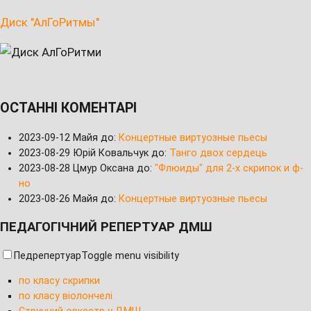
Диск "АлГоРитмы"
ОСТАННІ КОМЕНТАРІ
2023-09-12
Майя до:
Концертные виртуозные пьесы
2023-08-29
Юрій Ковальчук до:
Танго двох сердець
2023-08-28
Цмур Оксана до:
"Флюиды" для 2-х скрипок и ф-
но
2023-08-26
Майя до:
Концертные виртуозные пьесы
ПЕДАГОГІЧНИЙ РЕПЕРТУАР ДМШ
Педрепертуар
Toggle menu visibility
по класу скрипки
по класу віолончелі