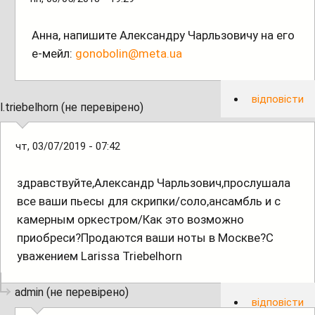
Анна, напишите Александру Чарльзовичу на его
е-мейл:
gonobolin@meta.ua
відповісти
l.triebelhorn (не перевірено)
чт, 03/07/2019 - 07:42
здравствуйте,Александр Чарльзович,прослушала
все ваши пьесы для скрипки/соло,ансамбль и с
камерным оркестром/Как это возможно
приобреси?Продаются ваши ноты в Москве?С
уважением Larissa Triebelhorn
admin (не перевірено)
відповісти