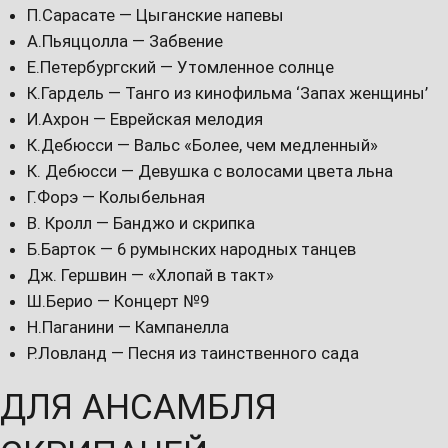
П.Сарасате — Цыганские напевы
А.Пьяццолла — Забвение
Е.Петербургский — Утомленное солнце
К.Гардель — Танго из кинофильма ‘Запах женщины’
И.Ахрон — Еврейская мелодия
К.Дебюсси — Вальс «Более, чем медленный»
К. Дебюсси — Девушка с волосами цвета льна
Г.Форэ — Колыбельная
В. Кролл — Банджо и скрипка
Б.Барток — 6 румынских народных танцев
Дж. Гершвин — «Хлопай в такт»
Ш.Берио — Концерт №9
Н.Паганини — Кампанелла
Р.Ловланд — Песня из таинственного сада
ДЛЯ АНСАМБЛЯ