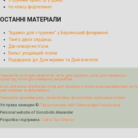
Струнний оркестр у ДМШ
по класу фортепіано
ОСТАННІ МАТЕРІАЛИ
"Адажіо для струнних" у Берлінській філармонії
Танго двох сердець
Дві новорічні п'єси
Вальс уходящей осени
Подарунок до Дня музики та Дня вчителя
Замовити ноти для квартетів, ноти для скрипки, ноти для камерного
оркестру, ноти для камерних ансамблів,
ноти для юних скрипалів, ноти для скрипки з оркестром (ансамблем); ноти
для скрипки та фортепіано.
Замовити аранжировки, оркестровки, фонограми, написання пісень
Усі права захищені ©
Персональний сайт Олександра Гоноболіна
Personal website of Gonobolin Alexander
Розробка і підтримка:
Сайти Про.Херсон