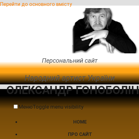
Перейти до основного вмісту
Персональний сайт
Народний артист України
ОЛЕКСАНДР ГОНОБОЛІН
Меню
Toggle menu visibility
HOME
ПРО САЙТ