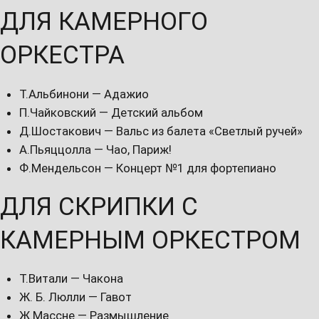
ДЛЯ КАМЕРНОГО
ОРКЕСТРА
Т.Альбинони — Адажио
П.Чайковский — Детский альбом
Д.Шостакович — Вальс из балета «Светлый ручей»
А.Пьяццолла — Чао, Париж!
Ф.Мендельсон — Концерт №1 для фортепиано
ДЛЯ СКРИПКИ С
КАМЕРНЫМ ОРКЕСТРОМ
Т.Витали — Чакона
Ж. Б. Люлли — Гавот
Ж.Массне — Размышление