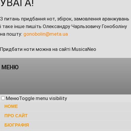
УВАГА!
З питань придбання нот, збірок, замовлення аранжувань
і таке інше пишіть Олександру Чарльзовичу Гоноболіну
на пошту:
gonobolin@meta.ua
Придбати ноти можна на сайті MusicaNeo
МЕНЮ
Меню
Toggle menu visibility
HOME
ПРО САЙТ
БІОГРАФІЯ