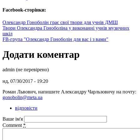
Facebook-сторінки:
Олександр Гоноболін грає свої твори для учнів ДМШ
Твори Олександра Гоноболіна у виконанні учнів музичних
шкіл
FB-група "Олександр Гоноболін для вас і з вами"
Додати коментар
admin (не перевірено)
нд, 07/30/2017 - 19:20
Роман Львович, напишите Александру Чарльзовичу на почту:
gonobolin@meta.ua
відповісти
Ваше ім'я
Comment
*