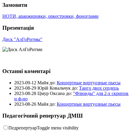
Замовити
НОТИ, аранжировки, оркестровки, фонограми
Презентація
Диск "АлГоРитмы"
Останні коментарі
2023-09-12
Майя до:
Концертные виртуозные пьесы
2023-08-29
Юрій Ковальчук до:
Танго двох сердець
2023-08-28
Цмур Оксана до:
"Флюиды" для 2-х скрипок
и ф-но
2023-08-26
Майя до:
Концертные виртуозные пьесы
Педагогічний репертуар ДМШ
Педрепертуар
Toggle menu visibility