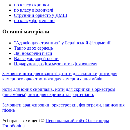
по класу скрипки
по класу віолончелі
Струнний оркестр у ДМШ
по класу фортепіано
Останні матеріали
"Адажіо для струнних" у Берлінській філармонії
Танго двох сердець
Дві новорічні п'єси
Вальс уходящей осени
Подарунок до Дня музики та Дня вчителя
Замовити ноти для квартетів, ноти для скрипки, ноти для
камерного оркестру, ноти для камерних ансамблів,
ноти для юних скрипалів, ноти для скрипки з оркестром
(ансамблем); ноти для скрипки та фортепіано.
Замовити аранжировки, оркестровки, фонограми, написання
пісень
Усі права захищені ©
Персональний сайт Олександра
Гоноболіна