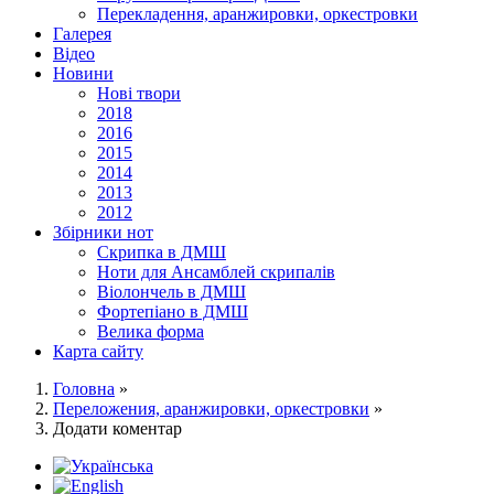
Перекладення, аранжировки, оркестровки
Галерея
Відео
Новини
Нові твори
2018
2016
2015
2014
2013
2012
Збірники нот
Скрипка в ДМШ
Ноти для Ансамблей скрипалів
Віолончель в ДМШ
Фортепіано в ДМШ
Велика форма
Карта сайту
Головна
»
Переложения, аранжировки, оркестровки
»
Додати коментар