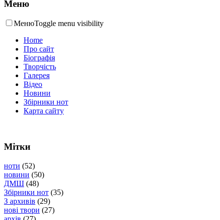
Меню
Меню
Toggle menu visibility
Home
Про сайт
Біографія
Творчість
Галерея
Відео
Новини
Збірники нот
Карта сайту
Мітки
ноти
(52)
новини
(50)
ДМШ
(48)
Збірники нот
(35)
З архивів
(29)
нові твори
(27)
архів
(27)