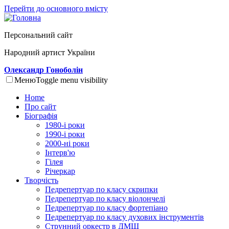
Перейти до основного вмісту
Персональний сайт
Народний артист України
Олександр Гоноболін
Меню
Toggle menu visibility
Home
Про сайт
Біографія
1980-і роки
1990-і роки
2000-ні роки
Інтерв'ю
Гілея
Річеркар
Творчість
Педрепертуар по класу скрипки
Педрепертуар по класу віолончелі
Педрепертуар по класу фортепіано
Педрепертуар по класу духових інструментів
Струнний оркестр в ДМШ