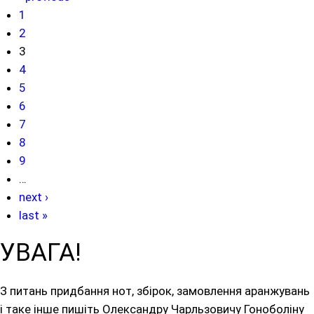
1
2
3
4
5
6
7
8
9
…
next ›
last »
УВАГА!
З питань придбання нот, збірок, замовлення аранжувань
і таке інше пишіть Олександру Чарльзовичу Гоноболіну