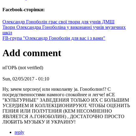
Facebook-сторінки:
Олександр Гоноболін грає свої твори для учнів ДМШ
Твори Олександра Гоноболіна у виконанні учнів музичних
шкіл
FB-група "Олександр Гоноболін для вас і з вами"
Add comment
иГОРЬ (not verified)
Sun, 02/05/2017 - 01:10
Ну, зачем херсону( или николаеву )а. Гоноболин!? С
посредственностями намного спокойнее и легче! вСЕ
"КУЛЬТУРНЫЕ" ЗАВЕДЕНИЯ ТОЛЬКО ИХ С БОЛЬШИМ
УСЕРДИЕМ И КОЛЛЕКЦИОНИРУЮТ. ЧТОБЫ ОЦЕНИТЬ
ГЕНИЯ ИЛИ ПОЛУГЕНИЯ (КЕМ НЕСОМНЕННО
ЯВЛЯЕТСЯ А.ГОНОБОЛИН) , ДОСТАТОЧНО ПРОСТО
ЛЮБИТЬ МУЗЫКУ И УКРАИНУ!
reply