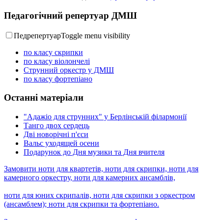
Педагогічний репертуар ДМШ
Педрепертуар
Toggle menu visibility
по класу скрипки
по класу віолончелі
Струнний оркестр у ДМШ
по класу фортепіано
Останні матеріали
"Адажіо для струнних" у Берлінській філармонії
Танго двох сердець
Дві новорічні п'єси
Вальс уходящей осени
Подарунок до Дня музики та Дня вчителя
Замовити ноти для квартетів, ноти для скрипки, ноти для
камерного оркестру, ноти для камерних ансамблів,
ноти для юних скрипалів, ноти для скрипки з оркестром
(ансамблем); ноти для скрипки та фортепіано.