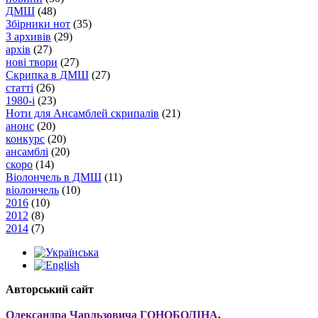
ДМШ
(48)
Збірники нот
(35)
З архивів
(29)
архів
(27)
нові твори
(27)
Скрипка в ДМШ
(27)
статті
(26)
1980-і
(23)
Ноти для Ансамблей скрипалів
(21)
анонс
(20)
конкурс
(20)
ансамблі
(20)
скоро
(14)
Віолончель в ДМШ
(11)
віолончель
(10)
2016
(10)
2012
(8)
2014
(7)
Авторський сайт
Олександра Чарльзовича ГОНОБОЛІНА
,