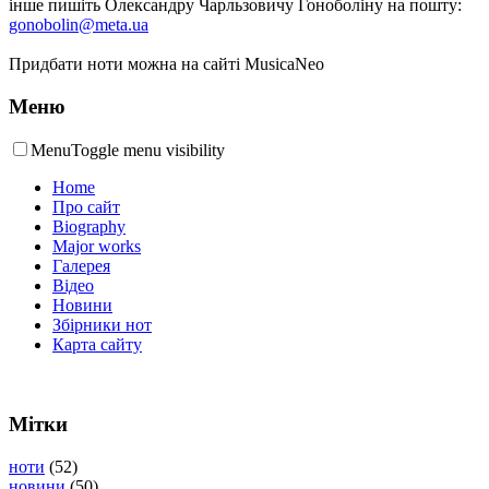
інше пишіть Олександру Чарльзовичу Гоноболіну на пошту:
gonobolin@meta.ua
Придбати ноти можна на сайті MusicaNeo
Меню
Menu
Toggle menu visibility
Home
Про сайт
Biography
Major works
Галерея
Відео
Новини
Збірники нот
Карта сайту
Мітки
ноти
(52)
новини
(50)