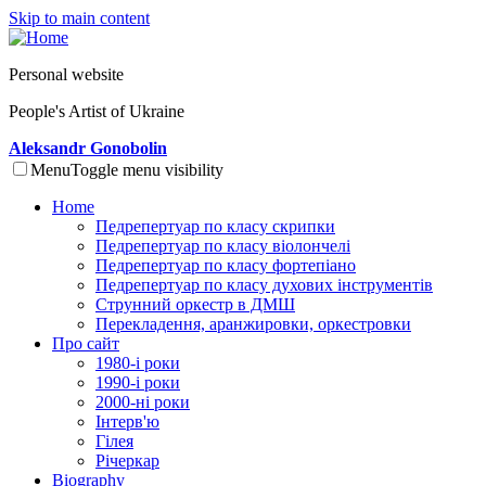
Skip to main content
Personal website
People's Artist of Ukraine
Aleksandr Gonobolin
Menu
Toggle menu visibility
Home
Педрепертуар по класу скрипки
Педрепертуар по класу віолончелі
Педрепертуар по класу фортепіано
Педрепертуар по класу духових інструментів
Струнний оркестр в ДМШ
Перекладення, аранжировки, оркестровки
Про сайт
1980-і роки
1990-і роки
2000-ні роки
Інтерв'ю
Гілея
Річеркар
Biography