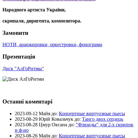
Народного артиста України,
скрипаля, диригента, композитора.
Замовити
НОТИ, аранжировки, оркестровки, фонограми
Презентація
Диск "АлГоРитмы"
Останні коментарі
2023-09-12
Майя до:
Концертные виртуозные пьесы
2023-08-29
Юрій Ковальчук до:
Танго двох сердець
2023-08-28
Цмур Оксана до:
"Флюиды" для 2-х скрипок
и ф-но
2023-08-26
Майя до:
Концертные виртуозные пьесы