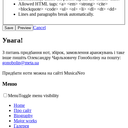
Allowed HTML tags: <a> <em> <strong> <cite>
<blockquote> <code> <ul> <ol> <li> <dl> <dt> <dd>
Lines and paragraphs break automatically.
Cancel
Увага!
З питань придбання нот, збірок, замовлення аранжувань і таке
інше пишіть Олександру Чарльзовичу Гоноболіну на пошту:
gonobolin@meta.ua
Придбати ноти можна на сайті MusicaNeo
Меню
Menu
Toggle menu visibility
Home
Про сайт
Biography
Major works
Галерея