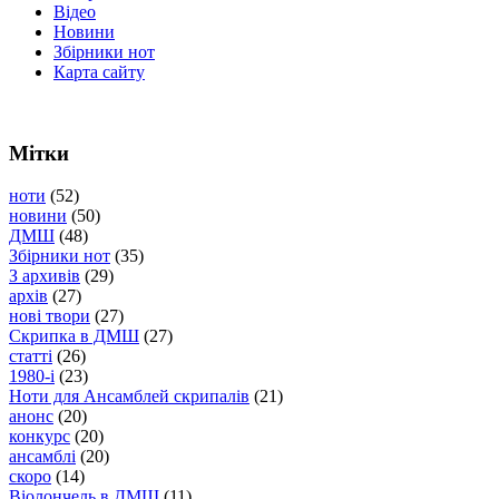
Відео
Новини
Збірники нот
Карта сайту
Мітки
ноти
(52)
новини
(50)
ДМШ
(48)
Збірники нот
(35)
З архивів
(29)
архів
(27)
нові твори
(27)
Скрипка в ДМШ
(27)
статті
(26)
1980-і
(23)
Ноти для Ансамблей скрипалів
(21)
анонс
(20)
конкурс
(20)
ансамблі
(20)
скоро
(14)
Віолончель в ДМШ
(11)