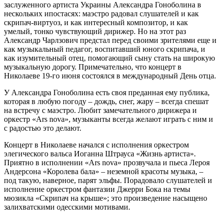
заслуженного артиста Украины Александра Гоноболина в
нескольких ипостасях: маэстро радовал слушателей и как
скрипач-виртуоз, и как интересный композитор, и как
умелый, тонко чувствующий дирижер. Но на этот раз
Александр Чарлзович предстал перед своими зрителями еще и
как музыкальный педагог, воспитавший юного скрипача, и
как изумительный отец, помогающий сыну стать на широкую
музыкальную дорогу. Примечательно, что концерт в
Николаеве 19-го июня состоялся в международный День отца.
У Александра Гоноболина есть своя преданная ему публика,
которая в любую погоду – дождь, снег, жару – всегда спешат
на встречу с маэстро. Любит замечательного дирижера и
оркестр «Ars nova», музыканты всегда желают играть с ним и
с радостью это делают.
Концерт в Николаеве начался с исполнения оркестром
элегического вальса Иоганна Штрауса «Жизнь артиста».
Приятно в исполнении «Ars nova» прозвучала и пьеса Лероя
Андерсона «Королева бала» – неземной красоты музыка, –
под такую, наверное, парят эльфы. Порадовало слушателей и
исполнение оркестром фантазии Джерри Бока на темы
мюзикла «Скрипач на крыше»; это произведение насыщено
залихватскими одесскими мотивами.