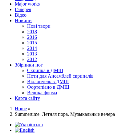
Major works
Галерея
Відео
Новини
Нові твори
2018
2016
2015
2014
2013
2012
Збірники нот
Скрипка в ДМШ
Ноти для Ансамблей скрипалів
Віолончель в ДМШ
Фортепіано в ДМШ
Велика форма
Карта сайту
Home
»
Summertime. Летняя пора. Музыкальные вечера