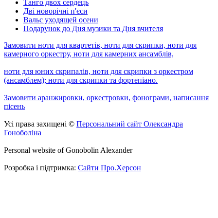
Танго двох сердець
Дві новорічні п'єси
Вальс уходящей осени
Подарунок до Дня музики та Дня вчителя
Замовити ноти для квартетів, ноти для скрипки, ноти для
камерного оркестру, ноти для камерних ансамблів,
ноти для юних скрипалів, ноти для скрипки з оркестром
(ансамблем); ноти для скрипки та фортепіано.
Замовити аранжировки, оркестровки, фонограми, написання
пісень
Усі права захищені ©
Персональний сайт Олександра
Гоноболіна
Personal website of Gonobolin Alexander
Розробка і підтримка:
Сайти Про.Херсон