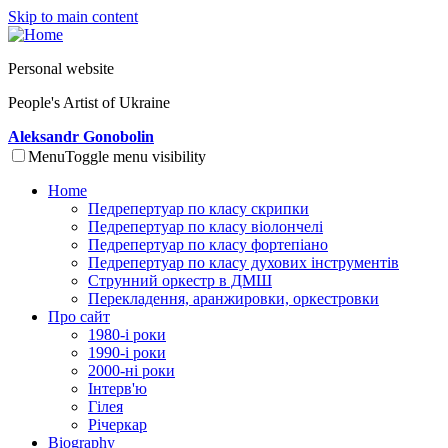
Skip to main content
Personal website
People's Artist of Ukraine
Aleksandr Gonobolin
Menu
Toggle menu visibility
Home
Педрепертуар по класу скрипки
Педрепертуар по класу віолончелі
Педрепертуар по класу фортепіано
Педрепертуар по класу духових інструментів
Струнний оркестр в ДМШ
Перекладення, аранжировки, оркестровки
Про сайт
1980-і роки
1990-і роки
2000-ні роки
Інтерв'ю
Гілея
Річеркар
Biography