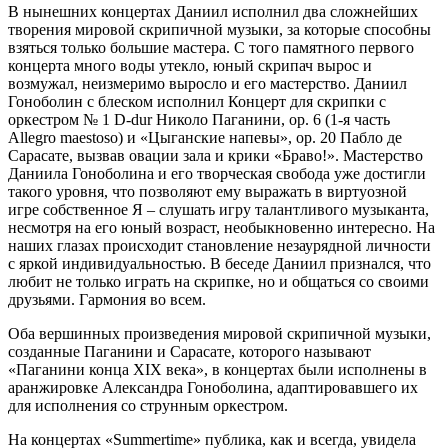
В нынешних концертах Даниил исполнил два сложнейших
творения мировой скрипичной музыки, за которые способны
взяться только большие мастера. С того памятного первого
концерта много воды утекло, юный скрипач вырос и
возмужал, неизмеримо выросло и его мастерство. Даниил
Гоноболин с блеском исполнил Концерт для скрипки с
оркестром № 1 D-dur Николо Паганини, оp. 6 (1-я часть
Allegro maestoso) и «Цыганские напевы», оp. 20 Пабло де
Сарасате, вызвав овации зала и крики «Браво!». Мастерство
Даниила Гоноболина и его творческая свобода уже достигли
такого уровня, что позволяют ему выражать в виртуозной
игре собственное Я – слушать игру талантливого музыканта,
несмотря на его юный возраст, необыкновенно интересно. На
наших глазах происходит становление незаурядной личности
с яркой индивидуальностью. В беседе Даниил признался, что
любит не только играть на скрипке, но и общаться со своими
друзьями. Гармония во всем.
Оба вершинных произведения мировой скрипичной музыки,
созданные Паганини и Сарасате, которого называют
«Паганини конца XIX века», в концертах были исполнены в
аранжировке Александра Гоноболина, адаптировавшего их
для исполнения со струнным оркестром.
На концертах «Summertime» публика, как и всегда, увидела