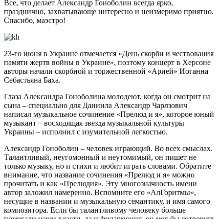
Все, что делает Александр Гоноболин всегда ярко,
празднично, захватывающе интересно и неизмеримо приятно.
Спасибо, маэстро!
23-го июня в Украине отмечается «День скорби и чествования
памяти жертв войны в Украине», поэтому концерт в Херсоне
авторы начали скорбной и торжественной «Арией» Иоганна
Себастьяна Баха.
Глаза Александра Гоноболина молодеют, когда он смотрит на
сына – специально для Даниила Александр Чарлзович
написал музыкальное сочинение «Прелюд и я», которое юный
музыкант – восходящая звезда музыкальной культуры
Украины – исполнил с изумительной легкостью.
Александр Гоноболин – человек играющий. Во всех смыслах.
Талантливый, неугомонный и неутомимый, он пишет не
только музыку, но и стихи и любит играть словами. Обратите
внимание, что название сочинения «Прелюд и я» можно
прочитать и как «Прелюдия». Эту многозначность имени
автор заложил намеренно. Вспомните его «АлГоритмы»,
несущие в названии и музыкальную семантику, и имя самого
композитора. Если бы талантливому человеку больше
помогали наши власти, да и филармония, он мог бы сотворить