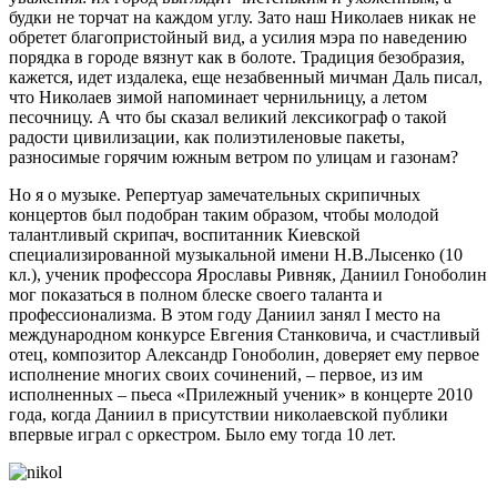
будки не торчат на каждом углу. Зато наш Николаев никак не
обретет благопристойный вид, а усилия мэра по наведению
порядка в городе вязнут как в болоте. Традиция безобразия,
кажется, идет издалека, еще незабвенный мичман Даль писал,
что Николаев зимой напоминает чернильницу, а летом
песочницу. А что бы сказал великий лексикограф о такой
радости цивилизации, как полиэтиленовые пакеты,
разносимые горячим южным ветром по улицам и газонам?
Но я о музыке. Репертуар замечательных скрипичных
концертов был подобран таким образом, чтобы молодой
талантливый скрипач, воспитанник Киевской
специализированной музыкальной имени Н.В.Лысенко (10
кл.), ученик профессора Ярославы Ривняк, Даниил Гоноболин
мог показаться в полном блеске своего таланта и
профессионализма. В этом году Даниил занял I место на
международном конкурсе Евгения Станковича, и счастливый
отец, композитор Александр Гоноболин, доверяет ему первое
исполнение многих своих сочинений, – первое, из им
исполненных – пьеса «Прилежный ученик» в концерте 2010
года, когда Даниил в присутствии николаевской публики
впервые играл с оркестром. Было ему тогда 10 лет.