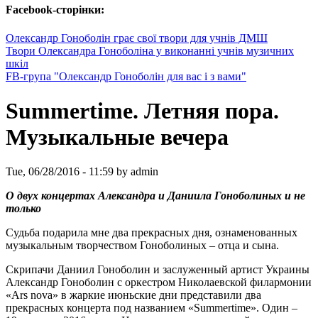
Facebook-сторінки:
Олександр Гоноболін грає свої твори для учнів ДМШ
Твори Олександра Гоноболіна у виконанні учнів музичних
шкіл
FB-група "Олександр Гоноболін для вас і з вами"
Summertime. Летняя пора.
Музыкальные вечера
Tue, 06/28/2016 - 11:59 by admin
О двух концертах Александра и Даниила Гоноболиных и не
только
Cудьба подарила мне два прекрасных дня, ознаменованных
музыкальным творчеством Гоноболиных – отца и сына.
Скрипачи Даниил Гоноболин и заслуженный артист Украины
Александр Гоноболин с оркестром Николаевской филармонии
«Ars nova» в жаркие июньские дни представили два
прекрасных концерта под названием «Summertime». Один –