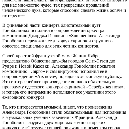
для нас множество чудес, тех прекрасных проявлений
человеческого духа, которые способны сделать жизнь богаче и
интереснее.
В финальной части концерта блистательный дуэт
Гоноболиных исполнил в сопровождении оркестра
композицию Джорджа Гершвина «Summertime». Александр
Гоноболин переложил ее для двух скрипок и струнного
оркестра специально для этих летних концертов.
Своей крестной французской маме Жанин Лябре,
председателю Общества дружбы городов Сент-Этьен дю
Рувре и Новой Каховки, Александр Гоноболин посвятил
композицию «Лярго» и сам виртуозно исполнил ее в
сопровождении «Ars nova», порадовав херсонскую публику.
Это интереснейшее произведение вошло в обязательную
программу одесского конкурса скрипачей «Серебряная нота»,
и теперь его непременно исполняют все участники этого
ежегодного конкурса.
Те, кто интересуется музыкой, знают, что произведения
Александра Гоноболина стали обязательными для исполнения
в музыкальных учебных заведениях Франции. Александр
Гоноболин – лауреат двух мировых композиторских
конкурсов: «Crossover competition award» в немецком городе