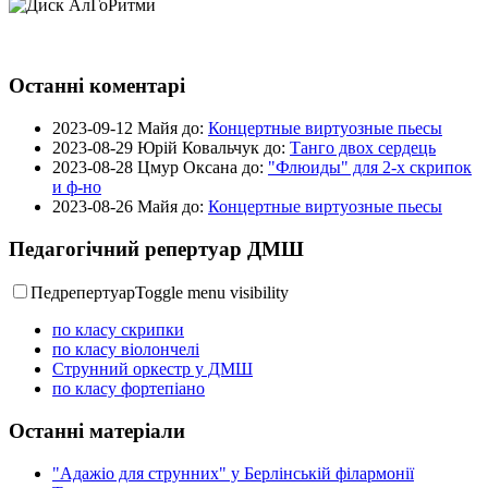
Останні коментарі
2023-09-12
Майя до:
Концертные виртуозные пьесы
2023-08-29
Юрій Ковальчук до:
Танго двох сердець
2023-08-28
Цмур Оксана до:
"Флюиды" для 2-х скрипок
и ф-но
2023-08-26
Майя до:
Концертные виртуозные пьесы
Педагогічний репертуар ДМШ
Педрепертуар
Toggle menu visibility
по класу скрипки
по класу віолончелі
Струнний оркестр у ДМШ
по класу фортепіано
Останні матеріали
"Адажіо для струнних" у Берлінській філармонії