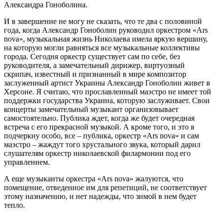
Александра Гоноболина.
И в завершение не могу не сказать, что те два с половиной
года, когда Александр Гоноболин руководил оркестром «Ars
nova», музыкальная жизнь Николаева имела яркую вершину,
на которую могли равняться все музыкальные коллективы
города. Сегодня оркестр существует сам по себе, без
руководителя, а замечательный дирижер, виртуозный
скрипач, известный и признанный в мире композитор
заслуженный артист Украины Александр Гоноболин живет в
Херсоне. Я считаю, что прославленный маэстро не имеет той
поддержки государства Украина, которую заслуживает. Свои
концерты замечательный музыкант организовывает
самостоятельно. Публика ждет, когда же будет очередная
встреча с его прекрасной музыкой. А кроме того, и это я
подчеркну особо, все – публика, оркестр «Ars nova» и сам
маэстро – жаждут того хрустального звука, который дарил
слушателям оркестр николаевской филармонии под его
управлением.
А еще музыканты оркестра «Ars nova» жалуются, что
помещение, отведенное им для репетиций, не соответствует
этому назначению, и нет надежды, что зимой в нем будет
тепло.