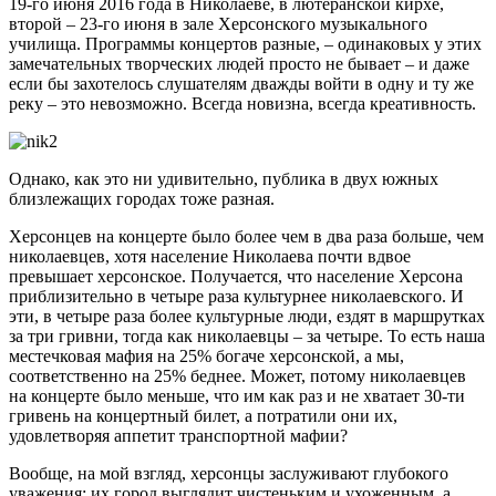
19-го июня 2016 года в Николаеве, в лютеранской кирхе,
второй – 23-го июня в зале Херсонского музыкального
училища. Программы концертов разные, – одинаковых у этих
замечательных творческих людей просто не бывает – и даже
если бы захотелось слушателям дважды войти в одну и ту же
реку – это невозможно. Всегда новизна, всегда креативность.
Однако, как это ни удивительно, публика в двух южных
близлежащих городах тоже разная.
Херсонцев на концерте было более чем в два раза больше, чем
николаевцев, хотя население Николаева почти вдвое
превышает херсонское. Получается, что население Херсона
приблизительно в четыре раза культурнее николаевского. И
эти, в четыре раза более культурные люди, ездят в маршрутках
за три гривни, тогда как николаевцы – за четыре. То есть наша
местечковая мафия на 25% богаче херсонской, а мы,
соответственно на 25% беднее. Может, потому николаевцев
на концерте было меньше, что им как раз и не хватает 30-ти
гривень на концертный билет, а потратили они их,
удовлетворяя аппетит транспортной мафии?
Вообще, на мой взгляд, херсонцы заслуживают глубокого
уважения: их город выглядит чистеньким и ухоженным, а