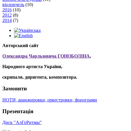
віолончель
(10)
2016
(10)
2012
(8)
2014
(7)
Авторський сайт
Олександра Чарльзовича ГОНОБОЛІНА
,
Народного артиста України,
скрипаля, диригента, композитора.
Замовити
НОТИ, аранжировки, оркестровки, фонограми
Презентація
Диск "АлГоРитмы"