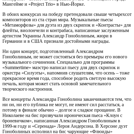
Мангейме и «Project Trio» в Нью-Йорке.
В обоих конкурсах на победу претендовали свыше четырехсот
композиторов из ста стран мира. Музыкальные пьесы
«Метаморфозы» для дуэта из двух скрипок и «Контрасты» для
флейты, виолончели и контрабаса, написанные заслуженным
артистом Украины Александр Гоноболиным, жюри в
Германии и в США признали достойными награды.
Ни один концерт, подготовленный Александром
Гоноболиным, не может состояться без премьеры его нового
музыкального сочинения. Специально для программы
«Summertime» маэстро написал пьесу для двух скрипок и
оркестра «Силуэты», напомнив слушателям, что осень – тоже
прекрасное время года, способное родить светлую высокую
печаль, которая может стать основой замечательного
творческого настроения.
Все концерты Александра Гоноболина заканчиваются тем, что
ни он, ни его публика не могут, не имеют сил расстаться, а
потому в финале обычно – долгое и сладкое прощание. В
Николаеве на бис прозвучали ироническая пьеса «Клоун с
броневичком», написанная Александром Гоноболиным в
1999-м году и «Серенада» Лероя Андерсона. В Херсоне дуэт
Гоноболиных исполнил на бис чарующие «Флюиды»