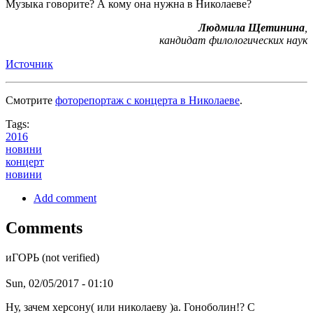
Музыка говорите? А кому она нужна в Николаеве?
Людмила Щетинина
,
кандидат филологических наук
Источник
Смотрите
фоторепортаж с концерта в Николаеве
.
Tags:
2016
новини
концерт
новини
Add comment
Comments
иГОРЬ (not verified)
Sun, 02/05/2017 - 01:10
Ну, зачем херсону( или николаеву )а. Гоноболин!? С