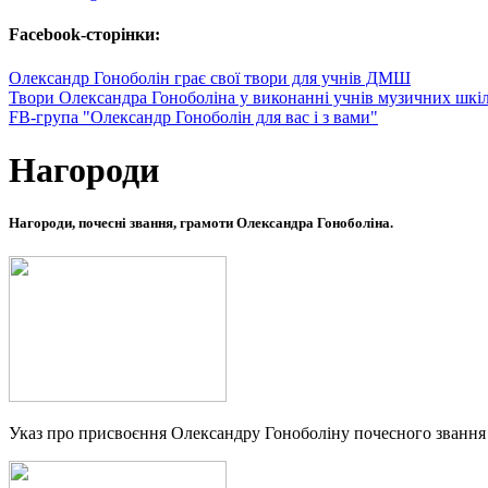
Facebook-сторінки:
Олександр Гоноболін грає свої твори для учнів ДМШ
Твори Олександра Гоноболіна у виконанні учнів музичних шкі
FB-група "Олександр Гоноболін для вас і з вами"
Нагороди
Нагороди, почесні звання, грамоти Олександра Гоноболіна.
Указ про присвоєння Олександру Гоноболіну почесного звання