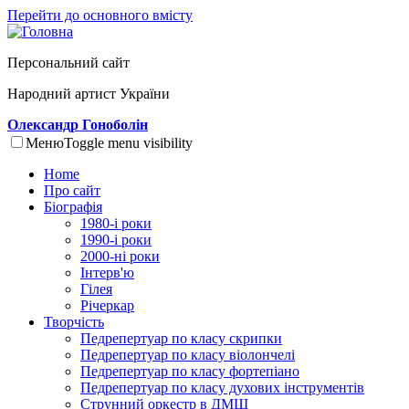
Перейти до основного вмісту
Персональний сайт
Народний артист України
Олександр Гоноболін
Меню
Toggle menu visibility
Home
Про сайт
Біографія
1980-і роки
1990-і роки
2000-ні роки
Інтерв'ю
Гілея
Річеркар
Творчість
Педрепертуар по класу скрипки
Педрепертуар по класу віолончелі
Педрепертуар по класу фортепіано
Педрепертуар по класу духових інструментів
Струнний оркестр в ДМШ