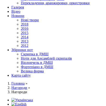
Перекладення, аранжировки, оркестровки
Галерея
Відео
Новини
Нові твори
2018
2016
2015
2014
2013
2012
Збірники нот
Скрипка в ДМШ
Ноти для Ансамблей скрипалів
Віолончель в ДМШ
Фортепіано в ДМШ
Велика форма
Карта сайту
Головна
»
Нагороди
»
Нагороди