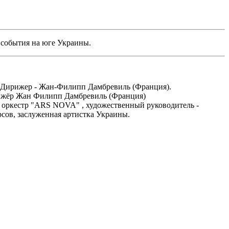
 события на юге Украины.
). Дирижер - Жан-Филипп Дамбревиль (Франция).
ирижёр Жан Филипп Дамбревиль (Франция)
ый оркестр "ARS NOVA" , художественный руководитель -
сов, заслуженная артистка Украины.