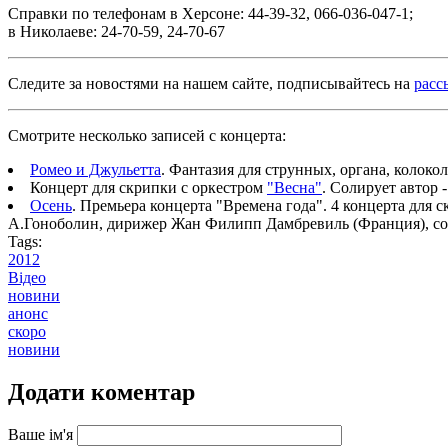
Справки по телефонам в Херсоне: 44-39-32, 066-036-047-1;
в Николаеве: 24-70-59, 24-70-67
Следите за новостями на нашем сайте, подписывайтесь на
расс
Смотрите несколько записей с концерта:
Ромео и Джульетта
. Фантазия для струнных, органа, колок
Концерт для скрипки с оркестром
"Весна"
. Солирует автор
Осень
. Премьера концерта "Времена года". 4 концерта для
А.Гоноболин, дирижер Жан Филипп Дамбревиль (Франция), соли
Tags:
2012
Відео
новини
анонс
скоро
новини
Додати коментар
Ваше ім'я