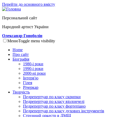
Перейти до основного вмісту
Персональний сайт
Народний артист України
Олександр Гоноболін
Меню
Toggle menu visibility
Home
Про сайт
Біографія
1980-і роки
1990-і роки
2000-ні роки
Інтерв'ю
Гілея
Річеркар
Творчість
Педрепертуар по класу скрипки
Педрепертуар по класу віолончелі
Педрепертуар по класу фортепіано
Педрепертуар по класу духових інструментів
Струнний оркестр в ДМШ