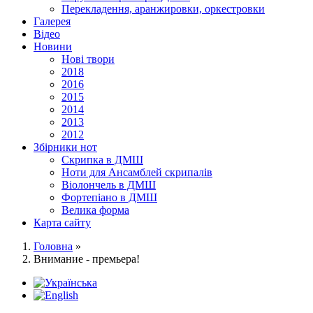
Перекладення, аранжировки, оркестровки
Галерея
Відео
Новини
Нові твори
2018
2016
2015
2014
2013
2012
Збірники нот
Скрипка в ДМШ
Ноти для Ансамблей скрипалів
Віолончель в ДМШ
Фортепіано в ДМШ
Велика форма
Карта сайту
Головна
»
Внимание - премьера!