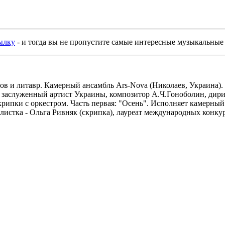
ылку
- и тогда вы не пропустите самые интересные музыкальные
олов и литавр. Камерный ансамбль Ars-Nova (Николаев, Украина
 - заслуженный артист Украины, композитор А.Ч.Гоноболин, д
 скрипки с оркестром. Часть первая: "Осень". Исполняет камерн
стка - Ольга Ривняк (скрипка), лауреат международных конкур