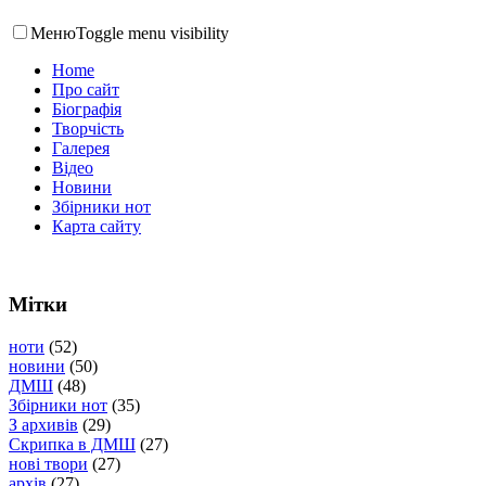
Меню
Toggle menu visibility
Home
Про сайт
Біографія
Творчість
Галерея
Відео
Новини
Збірники нот
Карта сайту
Мітки
ноти
(52)
новини
(50)
ДМШ
(48)
Збірники нот
(35)
З архивів
(29)
Скрипка в ДМШ
(27)
нові твори
(27)
архів
(27)