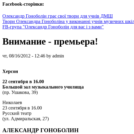
Facebook-сторінки:
Олександр Гоноболін грає свої твори для учнів ДМШ
Твори Олександра Гоноболіна у виконанні учнів музичних шкі
FB-група "Олександр Гоноболін для вас і з вами"
Внимание - премьера!
чт, 08/16/2012 - 12:46 by admin
Херсон
22 сентября в 16.00
Большой зал музыкального училища
(пр. Ушакова, 39)
Николаев
23 сентября в 16.00
Русский театр
(ул. Адмиральская, 27)
АЛЕКСАНДР ГОНОБОЛИН