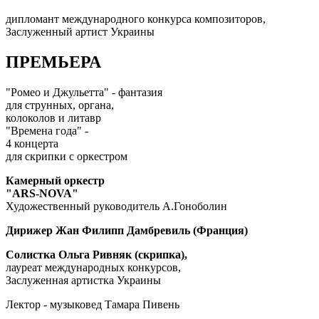
дипломант международного конкурса композиторов,
Заслуженный артист Украины
ПРЕМЬЕРА
"Ромео и Джульетта" - фантазия
для струнных, органа,
колоколов и литавр
"Времена года" -
4 концерта
для скрипки с оркестром
Камерный оркестр
"ARS-NOVA"
Художественный руководитель А.Гоноболин
Дирижер Жан Филипп Дамбревиль (Франция)
Солистка Ольга Ривняк (скрипка),
лауреат международных конкурсов,
Заслуженная артистка Украины
Лектор - музыковед Тамара Пивень