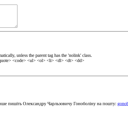
ically, unless the parent tag has the 'nolink' class.
uote> <code> <ul> <ol> <li> <dl> <dt> <dd>
е інше пишіть Олександру Чарльзовичу Гоноболіну на пошту:
gono