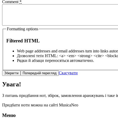
Comment
*
Formatting options
Filtered HTML
Web page addresses and email addresses turn into links automat
Дозволені теґи HTML: <a> <em> <strong> <cite> <blockq
Рядки й абзаци переносяться автоматично.
Скасувати
Увага!
З питань придбання нот, збірок, замовлення аранжувань і так
Придбати ноти можна на сайті MusicaNeo
Меню