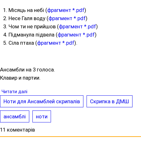
Місяць на небі (
фрагмент *.pdf
)
Несе Галя воду (
фрагмент *.pdf
)
Чом ти не прийшов (
фрагмент *.pdf
)
Підманула підвела (
фрагмент *.pdf
)
Сіла птаха (
фрагмент *.pdf
).
Ансамбли на 3 голоса.
Клавир и партии.
Читати далі
Ноти для Ансамблей скрипалів
Скрипка в ДМШ
ансамблі
ноти
11 коментарів