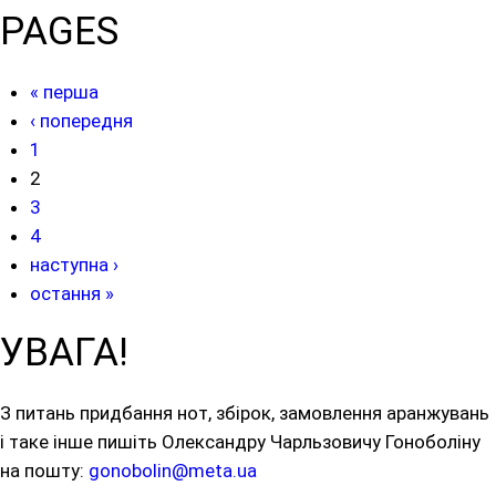
PAGES
« перша
‹ попередня
1
2
3
4
наступна ›
остання »
УВАГА!
З питань придбання нот, збірок, замовлення аранжувань
і таке інше пишіть Олександру Чарльзовичу Гоноболіну
на пошту:
gonobolin@meta.ua