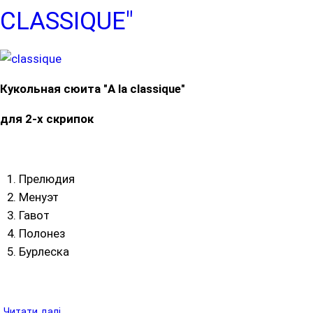
CLASSIQUE"
Кукольная сюита "A la classique"
для 2-х скрипок
Прелюдия
Менуэт
Гавот
Полонез
Бурлеска
Читати далі