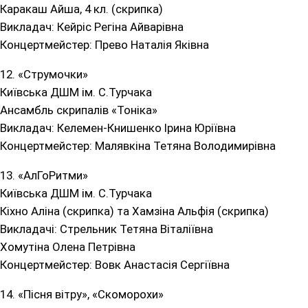
Каракаш Айша, 4 кл. (скрипка)
Викладач: Кейріс Регіна Айварівна
Концертмейстер: Прево Наталія Яківна
12. «Струмочки»
Київська ДШМ ім. С.Турчака
Ансамбль скрипалів «Тоніка»
Викладач: Келемен-Книшенко Ірина Юріївна
Концертмейстер: Малявкіна Тетяна Володимирівна
13. «АлГоРитми»
Київська ДШМ ім. С.Турчака
Кіхно Аліна (скрипка) та Хамзіна Альфія (скрипка)
Викладачі: Стрельник Тетяна Віталіївна
Хомутіна Олена Петрівна
Концертмейстер: Вовк Анастасія Сергіївна
14. «Пісня вітру», «Скоморохи»