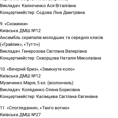
Викладач: Калініченко Ася Віталіївна
Концертмейстер: Сєдова Ліна Дмитрівна
9. «Сніжинки»
Київська ДМШ №12
Ансамбль скрипалів молодших та середніх класів
(«Грайлик», «Тутті»)
Викладач: Генерозова Світлана Валеріївна
Концертмейстер: Скворцова Наталія Миколаївна
10. «Вечірній бриз», «Замкнуте коло»
Київська ДМШ №12
Музиченко Марія, 5 кл. (віолончель)
Викладач: Коляденко Олена Борисівна
Концертмейстер: Касімцева Світлана Євгенівна
11. «Споглядання», «Танго вогню»
Київська ДМШ №27