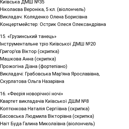
Київська ДМШ №35
Ніколаєва Вероніка, 5 кл. (віолончель)
Викладач: Коляденко Олена Борисівна
Концертмейстер: Острик Олеся Олександрівна
15. «Грузинський танець»
Інструментальне тріо Київської ДМШ №20
Григор'єв Віктор (скрипка)
Машкова Анна (скрипка)
Прожогіна Діана (фортепіано)
Викладачі: Грабовська Мар'яна Ярославівна,
Скурлатова Ольга Назарівна
16. «Феєрія новорічної ночі»
Квартет викладачів Київської ДШМ №8
Коптєнкова Наталія Сергіївна (скрипка)
Басовська Людмила Вікторівна (скрипка)
Наіт Буда Галина Миколаївна (віолончель)