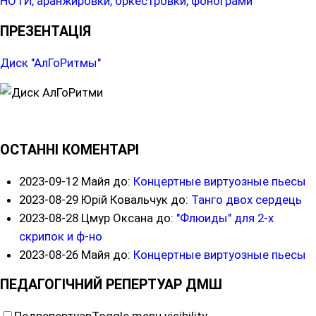
НОТИ, аранжировки, оркестровки, фонограми
ПРЕЗЕНТАЦІЯ
Диск "АлГоРитмы"
ОСТАННІ КОМЕНТАРІ
2023-09-12
Майя до:
Концертные виртуозные пьесы
2023-08-29
Юрій Ковальчук до:
Танго двох сердець
2023-08-28
Цмур Оксана до:
"Флюиды" для 2-х
скрипок и ф-но
2023-08-26
Майя до:
Концертные виртуозные пьесы
ПЕДАГОГІЧНИЙ РЕПЕРТУАР ДМШ
Педрепертуар
Toggle menu visibility