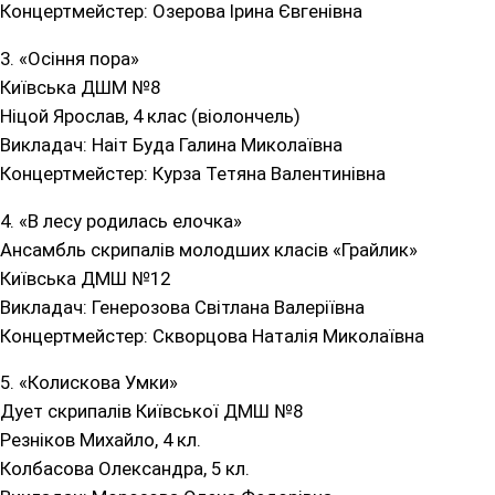
Концертмейстер: Озерова Ірина Євгенівна
3. «Осіння пора»
Київська ДШМ №8
Ніцой Ярослав, 4 клас (віолончель)
Викладач: Наіт Буда Галина Миколаївна
Концертмейстер: Курза Тетяна Валентинівна
4. «В лесу родилась елочка»
Ансамбль скрипалів молодших класів «Грайлик»
Київська ДМШ №12
Викладач: Генерозова Світлана Валеріївна
Концертмейстер: Скворцова Наталія Миколаївна
5. «Колискова Умки»
Дует скрипалів Київської ДМШ №8
Резніков Михайло, 4 кл.
Колбасова Олександра, 5 кл.