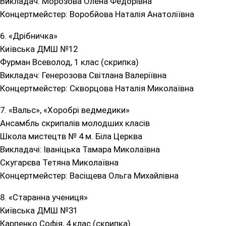
Викладач: Морозова Олена Федорівна
Концертмейстер: Воробйова Наталія Анатоліївна
6. «Дрібничка»
Київська ДМШ №12
Фурман Всеволод, 1 клас (скрипка)
Викладач: Генерозова Світлана Валеріївна
Концертмейстер: Скворцова Наталія Миколаївна
7. «Вальс», «Хоробрі ведмедики»
Ансамбль скрипалів молодших класів
Школа мистецтв № 4 м. Біла Церква
Викладачі: Іваніцька Тамара Миколаївна
Скугарєва Тетяна Миколаївна
Концертмейстер: Васіщева Ольга Михайлівна
8. «Старанна учениця»
Київська ДМШ №31
Карпенко Софія, 4 клас (скрипка)