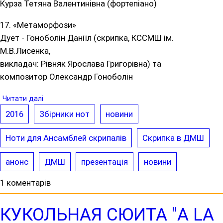
Курза Тетяна Валентинівна (фортепіано)
17. «Метаморфози»
Дует - Гоноболін Даніїл (скрипка, КССМШ ім.
М.В.Лисенка,
викладач: Рівняк Ярослава Григорівна) та
композитор Олександр Гоноболін
Читати далі
2016
Збірники нот
новини
Ноти для Ансамблей скрипалів
Скрипка в ДМШ
анонс
ДМШ
презентація
новини
1 коментарів
КУКОЛЬНАЯ СЮИТА "A LA