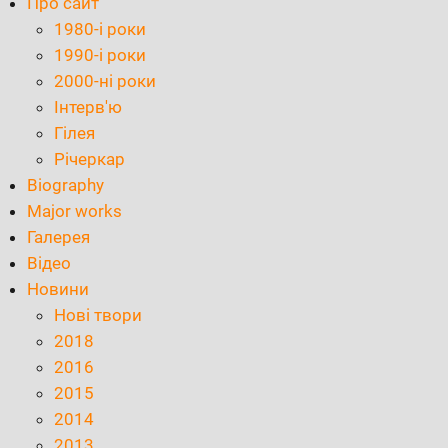
Про сайт
1980-і роки
1990-і роки
2000-ні роки
Інтерв'ю
Гілея
Річеркар
Biography
Major works
Галерея
Відео
Новини
Нові твори
2018
2016
2015
2014
2013