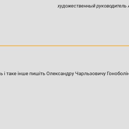
художественный руководитель 
ь і таке інше пишіть Олександру Чарльзовичу Гоноболі