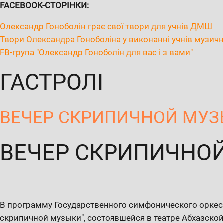
FACEBOOK-СТОРІНКИ:
Олександр Гоноболін грає свої твори для учнів ДМШ
Твори Олександра Гоноболіна у виконанні учнів музичн
FB-група "Олександр Гоноболін для вас і з вами"
ГАСТРОЛІ
ВЕЧЕР СКРИПИЧНОЙ МУ
ВЕЧЕР СКРИПИЧНО
В программу Государственного симфонического оркес
скрипичной музыки", состоявшейся в театре Абхазско