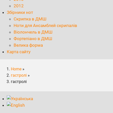
2012
Збірники нот
Скрипка в ДМШ
Ноти для Ансамблей скрипалів
Віолончель в ДМШ
Фортепіано в ДМШ
Велика форма
Карта сайту
Home
»
гастролі
»
гастролі