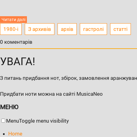
Читати далі
1980-і
З архивів
архів
гастролі
статті
0 коментарів
УВАГА!
З питань придбання нот, збірок, замовлення аранжуван
Придбати ноти можна на сайті MusicaNeo
МЕНЮ
Menu
Toggle menu visibility
Home