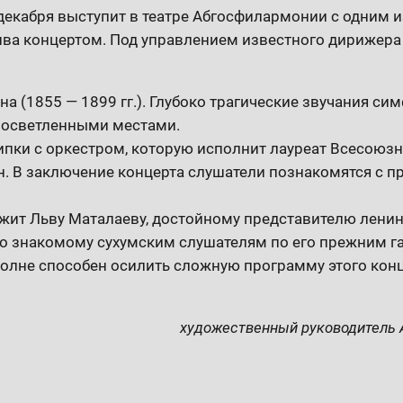
екабря выступит в театре Абгосфилармонии с одним и
ва концертом. Под управлением известного дирижера
а (1855 — 1899 гг.). Глубоко трагические звучания с
росветленными местами.
ипки с оркестром, которую исполнит лауреат Всесоюзн
. В заключение концерта слушатели познакомятся с п
ит Льву Маталаеву, достойному представителю лени
 знакомому сухумским слушателям по его прежним га
полне способен осилить сложную программу этого конц
художественный руководитель 