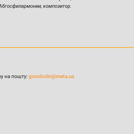
Абгосфилармонии, композитор.
ну на пошту:
gonobolin@meta.ua