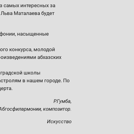
з самых интересных за
 Льва Маталаева будет
имфонии, насыщенные
ого конкурса, молодой
роизведениями абхазских
нградской школы
стролям в нашем городе. По
ерта.
Р.Гумба,
Абгосфилармонии, композитор.
Искусство