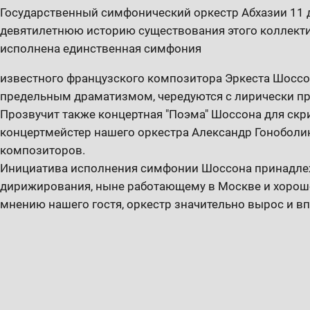
Государственный симфонический оркестр Абхазии 11 д
девятилетнюю историю существования этого коллекти
исполнена единственная симфония
известного французского композитора Эркеста Шоссон
предельным драматизмом, чередуются с лирически п
Прозвучит также концертная "Поэма" Шоссона для скр
концертмейстер нашего оркестра Александр Гоноболин
композиторов.
Инициатива исполнения симфонии Шоссона принадлеж
дирижирования, ныне работающему в Москве и хорошо
мнению нашего гостя, оркестр значительно вырос и в