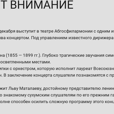
ЕТ ВНИМАНИЕ
екабря выступит в театре Абгосфилармонии с одним и
ва концертом. Под управлением известного дирижера
а (1855 — 1899 гг.). Глубоко трагические звучания с
росветленными местами.
ипки с оркестром, которую исполнит лауреат Всесоюзн
. В заключение концерта слушатели познакомятся с п
ит Льву Маталаеву, достойному представителю лени
 знакомому сухумским слушателям по его прежним га
полне способен осилить сложную программу этого конц