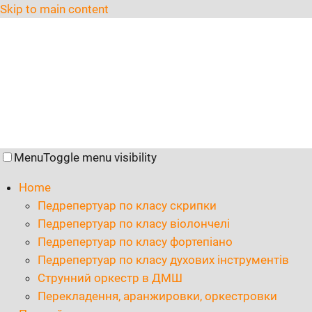
Skip to main content
Menu
Toggle menu visibility
Home
Педрепертуар по класу скрипки
Педрепертуар по класу віолончелі
Педрепертуар по класу фортепіано
Педрепертуар по класу духових інструментів
Струнний оркестр в ДМШ
Перекладення, аранжировки, оркестровки