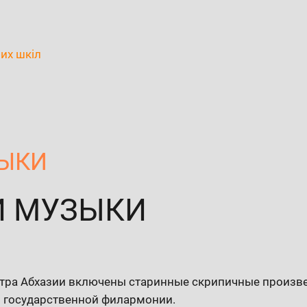
их шкіл
ЗЫКИ
Й МУЗЫКИ
тра Абхазии включены старинные скрипичные произвед
й государственной филармонии.