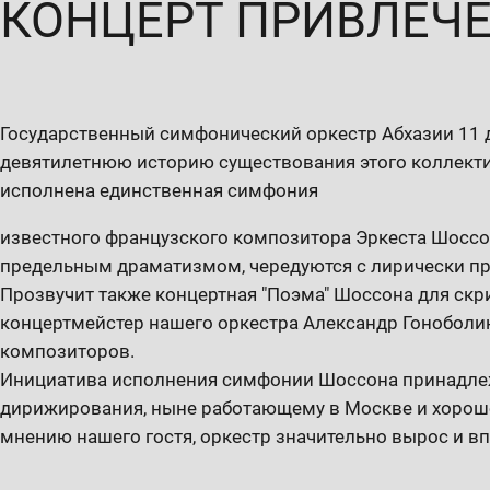
КОНЦЕРТ ПРИВЛЕЧ
Государственный симфонический оркестр Абхазии 11 д
девятилетнюю историю существования этого коллекти
исполнена единственная симфония
известного французского композитора Эркеста Шоссон
предельным драматизмом, чередуются с лирически п
Прозвучит также концертная "Поэма" Шоссона для скр
концертмейстер нашего оркестра Александр Гоноболин
композиторов.
Инициатива исполнения симфонии Шоссона принадлеж
дирижирования, ныне работающему в Москве и хорошо
мнению нашего гостя, оркестр значительно вырос и в