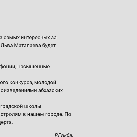
з самых интересных за
 Льва Маталаева будет
имфонии, насыщенные
ого конкурса, молодой
роизведениями абхазских
нградской школы
стролям в нашем городе. По
ерта.
Р.Гумба,